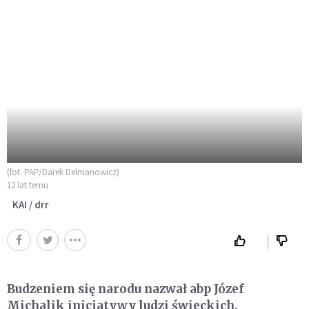
(fot. PAP/Darek Delmanowicz)
12 lat temu
KAI / drr
Budzeniem się narodu nazwał abp Józef
Michalik inicjatywy ludzi świeckich,