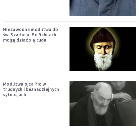
Niezawodna modlitwa do
św. Szarbela. Po 9 dniach
mogą dziać się cuda
Modlitwa ojca Pio w
trudnych i beznadziejnych
sytuacjach