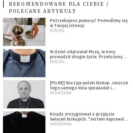
REKOMENDOWANE DLA CIEBIE /
POLECANE ARTYKUŁY
Potrzebujesz pomocy? Pomodlimy się
w Twojej intencji
KOŚCIÓŁ
W dzień odprawiał Mszę, w nocy
prowadził drugie życie. Przełożony
kazał mu opuścić zakon
KOŚCIÓŁ
[PILNE] Nie żyje polski biskup. Jeszcze
tego samego dnia spowiadał i
sprawował Mszę świętą
WYDARZENIA
Ksiądz zrezygnował z przyjęcia
święceń biskupich. "Jestem naprawdę
niegodny"
WYDARZENIA