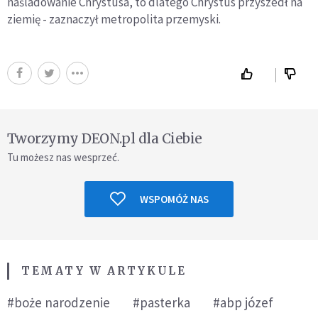
naśladowanie Chrystusa, to dlatego Chrystus przyszedł na
ziemię - zaznaczył metropolita przemyski.
Tworzymy DEON.pl dla Ciebie
Tu możesz nas wesprzeć.
WSPOMÓŻ NAS
TEMATY W ARTYKULE
#boże narodzenie
#pasterka
#abp józef