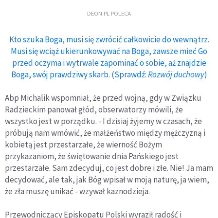
DEON.PL POLECA
Kto szuka Boga, musi się zwrócić całkowicie do wewnątrz.
Musi się wciąż ukierunkowywać na Boga, zawsze mieć Go
przed oczyma i wytrwale zapominać o sobie, aż znajdzie
Boga, swój prawdziwy skarb. (Sprawdź:
Rozwój duchowy
)
Abp Michalik wspomniał, że przed wojną, gdy w Związku
Radzieckim panował głód, obserwatorzy mówili, że
wszystko jest w porządku. - I dzisiaj żyjemy w czasach, że
próbują nam wmówić, że małżeństwo między mężczyzną i
kobietą jest przestarzałe, że wierność Bożym
przykazaniom, że świętowanie dnia Pańskiego jest
przestarzałe. Sam zdecyduj, co jest dobre i złe. Nie! Ja mam
decydować, ale tak, jak Bóg wpisał w moją naturę, ja wiem,
że zła muszę unikać - wzywał kaznodzieja.
Przewodniczący Episkopatu Polski wyraził radość i