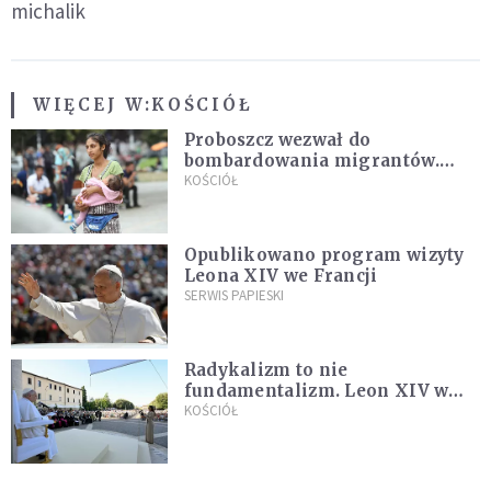
michalik
WIĘCEJ W:
KOŚCIÓŁ
Proboszcz wezwał do
bombardowania migrantów.
"Masowy ogień przeciwko
KOŚCIÓŁ
najeźdźcom!"
Opublikowano program wizyty
Leona XIV we Francji
SERWIS PAPIESKI
Radykalizm to nie
fundamentalizm. Leon XIV w
Asyżu
KOŚCIÓŁ