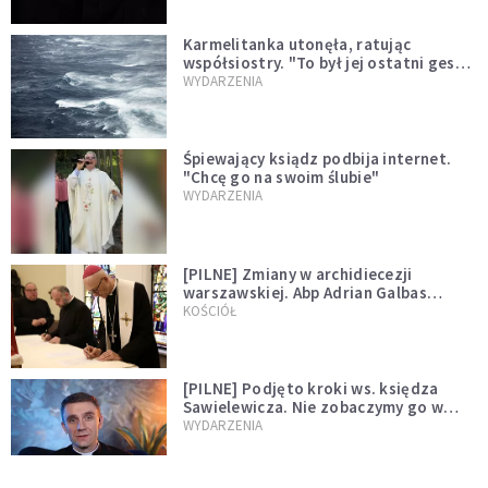
Karmelitanka utonęła, ratując
współsiostry. "To był jej ostatni gest
miłości"
WYDARZENIA
Śpiewający ksiądz podbija internet.
"Chcę go na swoim ślubie"
WYDARZENIA
[PILNE] Zmiany w archidiecezji
warszawskiej. Abp Adrian Galbas
wręczył dekrety nowym proboszczom
KOŚCIÓŁ
[PILNE] Podjęto kroki ws. księdza
Sawielewicza. Nie zobaczymy go w
mediach
WYDARZENIA