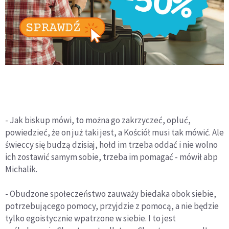
- Jak biskup mówi, to można go zakrzyczeć, opluć,
powiedzieć, że on już taki jest, a Kościół musi tak mówić. Ale
świeccy się budzą dzisiaj, hołd im trzeba oddać i nie wolno
ich zostawić samym sobie, trzeba im pomagać - mówił abp
Michalik.
- Obudzone społeczeństwo zauważy biedaka obok siebie,
potrzebującego pomocy, przyjdzie z pomocą, a nie będzie
tylko egoistycznie wpatrzone w siebie. I to jest