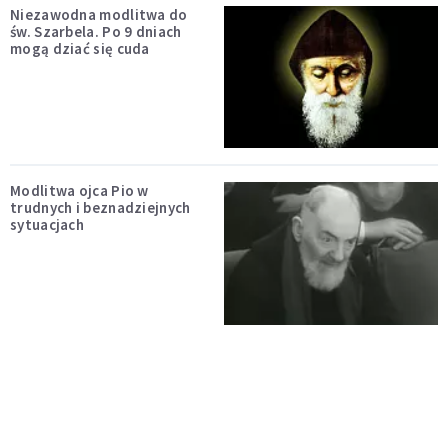
Niezawodna modlitwa do
św. Szarbela. Po 9 dniach
mogą dziać się cuda
Modlitwa ojca Pio w
trudnych i beznadziejnych
sytuacjach