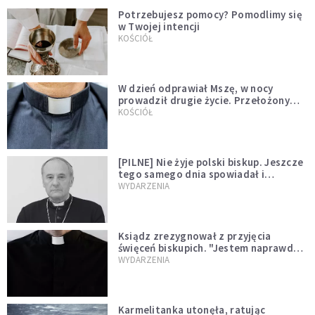
Potrzebujesz pomocy? Pomodlimy się
w Twojej intencji
KOŚCIÓŁ
W dzień odprawiał Mszę, w nocy
prowadził drugie życie. Przełożony
kazał mu opuścić zakon
KOŚCIÓŁ
[PILNE] Nie żyje polski biskup. Jeszcze
tego samego dnia spowiadał i
sprawował Mszę świętą
WYDARZENIA
Ksiądz zrezygnował z przyjęcia
święceń biskupich. "Jestem naprawdę
niegodny"
WYDARZENIA
Karmelitanka utonęła, ratując