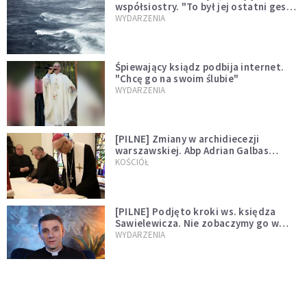
współsiostry. "To był jej ostatni gest
miłości"
WYDARZENIA
Śpiewający ksiądz podbija internet.
"Chcę go na swoim ślubie"
WYDARZENIA
[PILNE] Zmiany w archidiecezji
warszawskiej. Abp Adrian Galbas
wręczył dekrety nowym proboszczom
KOŚCIÓŁ
[PILNE] Podjęto kroki ws. księdza
Sawielewicza. Nie zobaczymy go w
mediach
WYDARZENIA