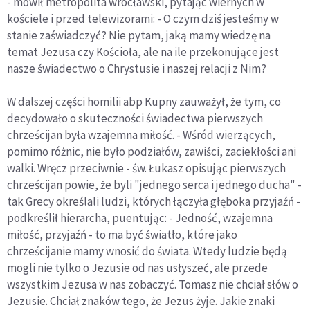
- mówił metropolita wrocławski, pytając wiernych w
kościele i przed telewizorami: - O czym dziś jesteśmy w
stanie zaświadczyć? Nie pytam, jaką mamy wiedzę na
temat Jezusa czy Kościoła, ale na ile przekonujące jest
nasze świadectwo o Chrystusie i naszej relacji z Nim?
W dalszej części homilii abp Kupny zauważył, że tym, co
decydowało o skuteczności świadectwa pierwszych
chrześcijan była wzajemna miłość. - Wśród wierzących,
pomimo różnic, nie było podziałów, zawiści, zaciekłości ani
walki. Wręcz przeciwnie - św. Łukasz opisując pierwszych
chrześcijan powie, że byli "jednego serca i jednego ducha" -
tak Grecy określali ludzi, których łączyła głęboka przyjaźń -
podkreślił hierarcha, puentując: - Jedność, wzajemna
miłość, przyjaźń - to ma być światło, które jako
chrześcijanie mamy wnosić do świata. Wtedy ludzie będą
mogli nie tylko o Jezusie od nas usłyszeć, ale przede
wszystkim Jezusa w nas zobaczyć. Tomasz nie chciał słów o
Jezusie. Chciał znaków tego, że Jezus żyje. Jakie znaki