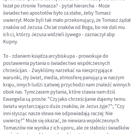
leżał po stronie Tomasza? - pytał hierarcha. - Może
świadectwo apostołów było za słabe, żeby Tomasz
uwierzył. Może byli tak mało przekonujący, że Tomasz żądał
znaków od Jezusa. Chciał znaków od Boga, bo nie dali mu
ich ci, którzy Jezusa widzieli żywego - zaznaczył abp
Kupny.
To - zdaniem księdza arcybiskupa - prowokuje do
postawienia pytania o świadectwo współczesnych
chrześcijan. - Zwykliśmy narzekać na niesprzyjające
warunki, zły świat, media, atmosferę panującą w naszym
kraju, innych ludzi. Łatwiej przychodzi nam znaleźć winnych
obok nas. Tymczasem pytania, które stawia nam dziś
Ewangelia są proste: "Czy jako chrześcijanie dajemy temu
światu wystarczająco dużo znaków, że Jezus żyje?"; "Czy
inni słysząc nasze słowa nie odpowiadają raczej: Nie
uwierzę?" Może się okazać, że niewiara współczesnych
Tomaszów nie wynika z ich uporu, ale ze słabości świadków