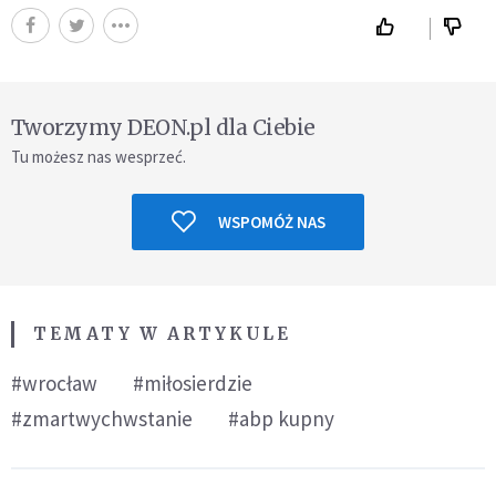
Tworzymy DEON.pl dla Ciebie
Tu możesz nas wesprzeć.
WSPOMÓŻ NAS
TEMATY W ARTYKULE
#wrocław
#miłosierdzie
#zmartwychwstanie
#abp kupny