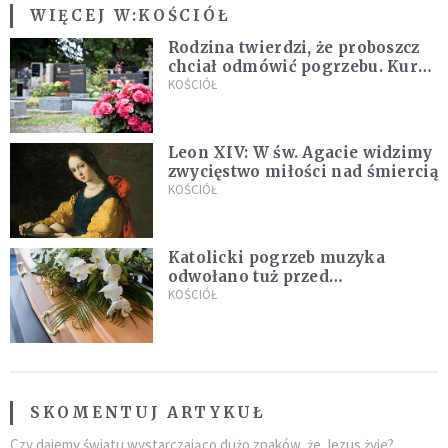
WIĘCEJ W:
KOŚCIÓŁ
Rodzina twierdzi, że proboszcz
chciał odmówić pogrzebu. Kuria
zapowiada wyjaśnienia
KOŚCIÓŁ
Leon XIV: W św. Agacie widzimy
zwycięstwo miłości nad śmiercią
KOŚCIÓŁ
Katolicki pogrzeb muzyka
odwołano tuż przed
uroczystością. Powodem była
KOŚCIÓŁ
przynależność do masonerii
SKOMENTUJ ARTYKUŁ
Czy dajemy światu wystarczająco dużo znaków, że Jezus żyje?