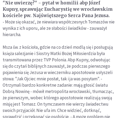
"Nie uwierzę?" - pytał w homilii abp Józef
Kupny, sprawując Eucharystię we wrocławskim
kościele pw. Najświętszego Serca Pana Jezusa.
- Może się okazać, że niewiara współczesnych Tomaszów nie
wynika z ich uporu, ale ze słabości świadków - zauważył
hierarcha.
Msza św. z kościoła, gdzie na co dzień modlą się i posługują
księża salezjanie i Siostry Matki Bożej Miłosierdzia była
transmitowana przez TVP Polonia. Abp Kupny, odwołując
się do czytań biblijnych zauważył, że podczas pierwszego
pojawienia się Jezusa w wieczerniku apostołowie usłyszeli
słowa: "Jak Ojciec mnie posłał, tak i ja was posyłam". -
Otrzymali bardzo konkretne zadanie: mają głosić światu
Dobrą Nowinę - mówił metropolita wrocławski, tłumacząc,
że pierwszym, wobec którego apostołowie realizują swoją
misję jest Tomasz. On tymczasem nie wierzy świadectwu
swoich przyjaciół. Nie ufa im. Chce widzieć, dotknąć,
sprawdzić i przekonać się osobiście. - A może problem nie