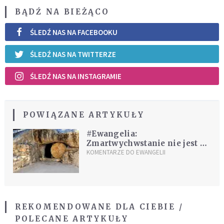
BĄDŹ NA BIEŻĄCO
ŚLEDŹ NAS NA FACEBOOKU
ŚLEDŹ NAS NA TWITTERZE
ŚLEDŹ NAS NA INSTAGRAMIE
POWIĄZANE ARTYKUŁY
#Ewangelia:
Zmartwychwstanie nie jest do
oglądania
KOMENTARZE DO EWANGELII
REKOMENDOWANE DLA CIEBIE /
POLECANE ARTYKUŁY