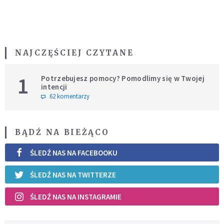
NAJCZĘŚCIEJ CZYTANE
1
Potrzebujesz pomocy? Pomodlimy się w Twojej
intencji
62 komentarzy
BĄDŹ NA BIEŻĄCO
ŚLEDŹ NAS NA FACEBOOKU
ŚLEDŹ NAS NA TWITTERZE
ŚLEDŹ NAS NA INSTAGRAMIE