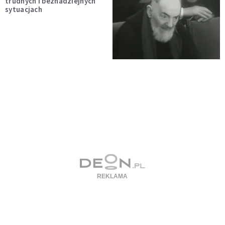
trudnych i beznadziejnych
sytuacjach