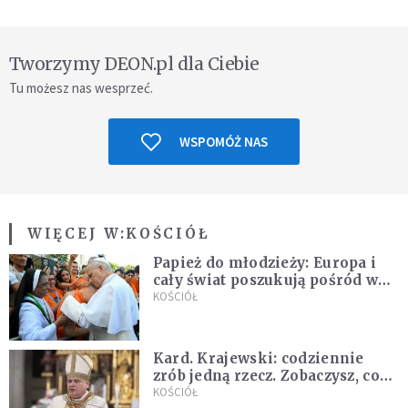
Tworzymy DEON.pl dla Ciebie
Tu możesz nas wesprzeć.
WSPOMÓŻ NAS
WIĘCEJ W:
KOŚCIÓŁ
Papież do młodzieży: Europa i
cały świat poszukują pośród was
nowych świętych
KOŚCIÓŁ
Kard. Krajewski: codziennie
zrób jedną rzecz. Zobaczysz, co
stanie się z twoim życiem
KOŚCIÓŁ