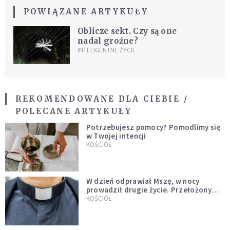
POWIĄZANE ARTYKUŁY
Oblicze sekt. Czy są one
nadal groźne?
INTELIGENTNE ŻYCIE
REKOMENDOWANE DLA CIEBIE /
POLECANE ARTYKUŁY
Potrzebujesz pomocy? Pomodlimy się
w Twojej intencji
KOŚCIÓŁ
W dzień odprawiał Mszę, w nocy
prowadził drugie życie. Przełożony
kazał mu opuścić zakon
KOŚCIÓŁ