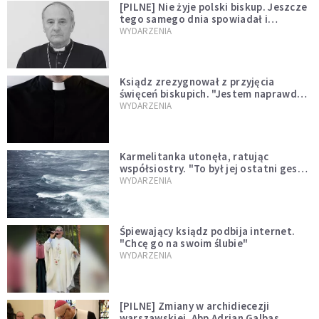
[PILNE] Nie żyje polski biskup. Jeszcze
tego samego dnia spowiadał i
sprawował Mszę świętą
WYDARZENIA
Ksiądz zrezygnował z przyjęcia
święceń biskupich. "Jestem naprawdę
niegodny"
WYDARZENIA
Karmelitanka utonęła, ratując
współsiostry. "To był jej ostatni gest
miłości"
WYDARZENIA
Śpiewający ksiądz podbija internet.
"Chcę go na swoim ślubie"
WYDARZENIA
[PILNE] Zmiany w archidiecezji
warszawskiej. Abp Adrian Galbas