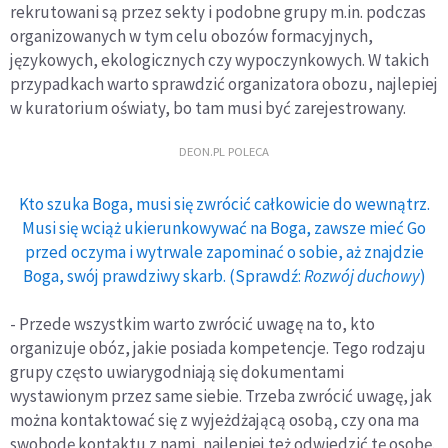
rekrutowani są przez sekty i podobne grupy m.in. podczas
organizowanych w tym celu obozów formacyjnych,
językowych, ekologicznych czy wypoczynkowych. W takich
przypadkach warto sprawdzić organizatora obozu, najlepiej
w kuratorium oświaty, bo tam musi być zarejestrowany.
DEON.PL POLECA
Kto szuka Boga, musi się zwrócić całkowicie do wewnątrz.
Musi się wciąż ukierunkowywać na Boga, zawsze mieć Go
przed oczyma i wytrwale zapominać o sobie, aż znajdzie
Boga, swój prawdziwy skarb. (Sprawdź:
Rozwój duchowy
)
- Przede wszystkim warto zwrócić uwagę na to, kto
organizuje obóz, jakie posiada kompetencje. Tego rodzaju
grupy często uwiarygodniają się dokumentami
wystawionym przez same siebie. Trzeba zwrócić uwagę, jak
można kontaktować się z wyjeżdżającą osobą, czy ona ma
swobodę kontaktu z nami, najlepiej też odwiedzić tę osobę.