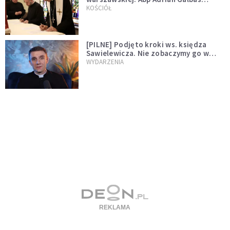
wręczył dekrety nowym proboszczom
KOŚCIÓŁ
[PILNE] Podjęto kroki ws. księdza
Sawielewicza. Nie zobaczymy go w
mediach
WYDARZENIA