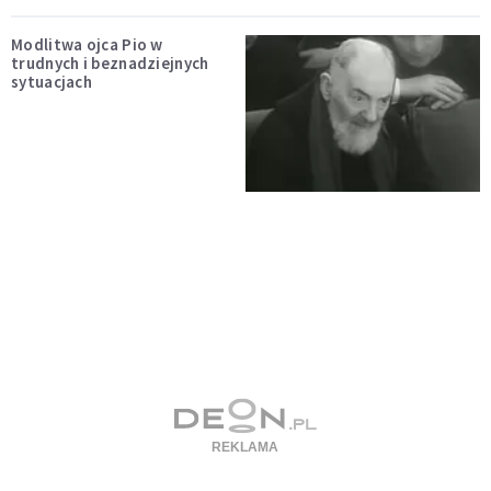
Modlitwa ojca Pio w
trudnych i beznadziejnych
sytuacjach