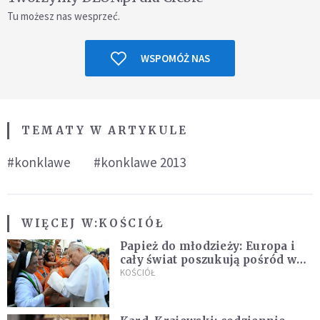
Tu możesz nas wesprzeć.
WSPOMÓŻ NAS
TEMATY W ARTYKULE
#konklawe
#konklawe 2013
WIĘCEJ W:
KOŚCIÓŁ
Papież do młodzieży: Europa i
cały świat poszukują pośród was
nowych świętych
KOŚCIÓŁ