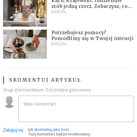
Kard. Krajewski: codziennie
zrób jedną rzecz. Zobaczysz, co
stanie się z twoim życiem
KOŚCIÓŁ
Potrzebujesz pomocy?
Pomodlimy się w Twojej intencji
KOŚCIÓŁ
SKOMENTUJ ARTYKUŁ
Drugi dzień konklawe. Dziś kolejne głosowania
Zaloguj się
lub
skomentuj jako Gość
Twój komentarz będzie moderowany