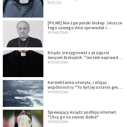
kazał mu opuścić zakon
KOŚCIÓŁ
[PILNE] Nie żyje polski biskup. Jeszcze
tego samego dnia spowiadał i
sprawował Mszę świętą
WYDARZENIA
Ksiądz zrezygnował z przyjęcia
święceń biskupich. "Jestem naprawdę
niegodny"
WYDARZENIA
Karmelitanka utonęła, ratując
współsiostry. "To był jej ostatni gest
miłości"
WYDARZENIA
Śpiewający ksiądz podbija internet.
"Chcę go na swoim ślubie"
WYDARZENIA