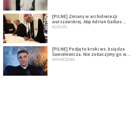
[PILNE] Zmiany w archidiecezji
warszawskiej. Abp Adrian Galbas
wręczył dekrety nowym proboszczom
KOŚCIÓŁ
[PILNE] Podjęto kroki ws. księdza
Sawielewicza. Nie zobaczymy go w
mediach
WYDARZENIA