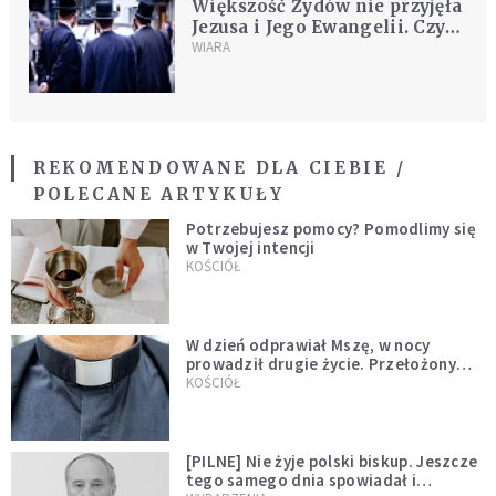
Większość Żydów nie przyjęła
Jezusa i Jego Ewangelii. Czy
to oznacza, że są odrzuceni
WIARA
przez Boga?
REKOMENDOWANE DLA CIEBIE /
POLECANE ARTYKUŁY
Potrzebujesz pomocy? Pomodlimy się
w Twojej intencji
KOŚCIÓŁ
W dzień odprawiał Mszę, w nocy
prowadził drugie życie. Przełożony
kazał mu opuścić zakon
KOŚCIÓŁ
[PILNE] Nie żyje polski biskup. Jeszcze
tego samego dnia spowiadał i