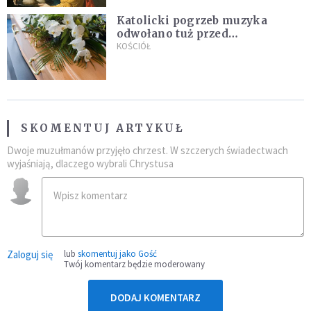
Katolicki pogrzeb muzyka
odwołano tuż przed
uroczystością. Powodem była
KOŚCIÓŁ
przynależność do masonerii
SKOMENTUJ ARTYKUŁ
Dwoje muzułmanów przyjęło chrzest. W szczerych świadectwach
wyjaśniają, dlaczego wybrali Chrystusa
Zaloguj się
lub
skomentuj jako Gość
Twój komentarz będzie moderowany
DODAJ KOMENTARZ