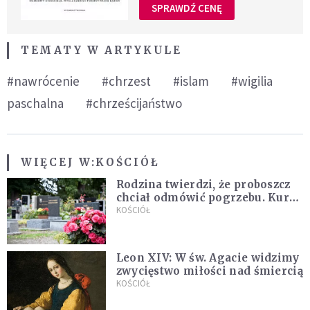
SPRAWDŹ CENĘ
TEMATY W ARTYKULE
#nawrócenie
#chrzest
#islam
#wigilia
paschalna
#chrześcijaństwo
WIĘCEJ W:
KOŚCIÓŁ
Rodzina twierdzi, że proboszcz
chciał odmówić pogrzebu. Kuria
zapowiada wyjaśnienia
KOŚCIÓŁ
Leon XIV: W św. Agacie widzimy
zwycięstwo miłości nad śmiercią
KOŚCIÓŁ