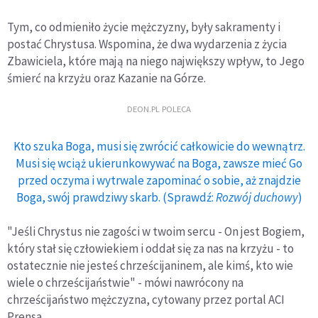
Tym, co odmieniło życie mężczyzny, były sakramenty i
postać Chrystusa. Wspomina, że dwa wydarzenia z życia
Zbawiciela, które mają na niego największy wpływ, to Jego
śmierć na krzyżu oraz Kazanie na Górze.
DEON.PL POLECA
Kto szuka Boga, musi się zwrócić całkowicie do wewnątrz.
Musi się wciąż ukierunkowywać na Boga, zawsze mieć Go
przed oczyma i wytrwale zapominać o sobie, aż znajdzie
Boga, swój prawdziwy skarb. (Sprawdź:
Rozwój duchowy
)
"Jeśli Chrystus nie zagości w twoim sercu - On jest Bogiem,
który stał się człowiekiem i oddał się za nas na krzyżu - to
ostatecznie nie jesteś chrześcijaninem, ale kimś, kto wie
wiele o chrześcijaństwie" - mówi nawrócony na
chrześcijaństwo mężczyzna, cytowany przez portal ACI
Prensa.