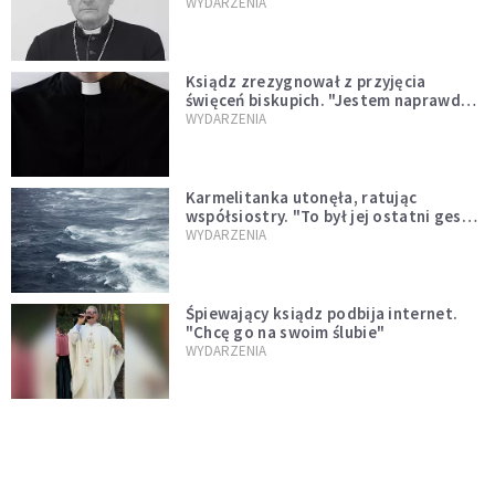
sprawował Mszę świętą
WYDARZENIA
Ksiądz zrezygnował z przyjęcia
święceń biskupich. "Jestem naprawdę
niegodny"
WYDARZENIA
Karmelitanka utonęła, ratując
współsiostry. "To był jej ostatni gest
miłości"
WYDARZENIA
Śpiewający ksiądz podbija internet.
"Chcę go na swoim ślubie"
WYDARZENIA
[PILNE] Zmiany w archidiecezji
warszawskiej. Abp Adrian Galbas
wręczył dekrety nowym proboszczom
KOŚCIÓŁ