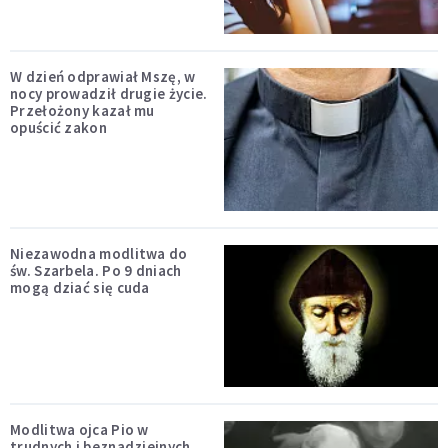
W dzień odprawiał Mszę, w
nocy prowadził drugie życie.
Przełożony kazał mu
opuścić zakon
Niezawodna modlitwa do
św. Szarbela. Po 9 dniach
mogą dziać się cuda
Modlitwa ojca Pio w
trudnych i beznadziejnych