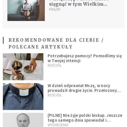
sięgnąć w tym Wielkim
Poście
KSIĄŻKI
REKOMENDOWANE DLA CIEBIE /
POLECANE ARTYKUŁY
Potrzebujesz pomocy? Pomodlimy się
w Twojej intencji
KOŚCIÓŁ
W dzień odprawiał Mszę, w nocy
prowadził drugie życie. Przełożony
kazał mu opuścić zakon
KOŚCIÓŁ
[PILNE] Nie żyje polski biskup. Jeszcze
tego samego dnia spowiadał i
sprawował Mszę świętą
WYDARZENIA