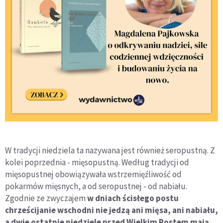
W tradycji niedziela ta nazywana jest również seropustną. Z
kolei poprzednia - mięsopustną. Według tradycji od
mięsopustnej obowiązywała wstrzemięźliwość od
pokarmów mięsnych, a od seropustnej - od nabiału.
Zgodnie ze zwyczajem
w dniach ścisłego postu
chrześcijanie wschodni nie jedzą ani mięsa, ani nabiału,
a dwie ostatnie niedziele przed Wielkim Postem mają