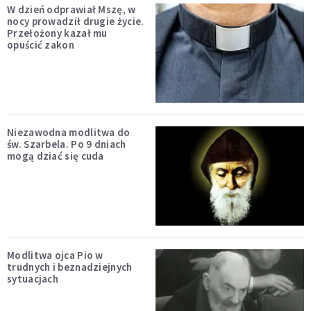
W dzień odprawiał Mszę, w
nocy prowadził drugie życie.
Przełożony kazał mu
opuścić zakon
Niezawodna modlitwa do
św. Szarbela. Po 9 dniach
mogą dziać się cuda
Modlitwa ojca Pio w
trudnych i beznadziejnych
sytuacjach