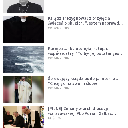
Ksiądz zrezygnował z przyjęcia
święceń biskupich. "Jestem naprawdę
niegodny"
WYDARZENIA
Karmelitanka utonęła, ratując
współsiostry. "To był jej ostatni gest
miłości"
WYDARZENIA
Śpiewający ksiądz podbija internet.
"Chcę go na swoim ślubie"
WYDARZENIA
[PILNE] Zmiany w archidiecezji
warszawskiej. Abp Adrian Galbas
wręczył dekrety nowym proboszczom
KOŚCIÓŁ