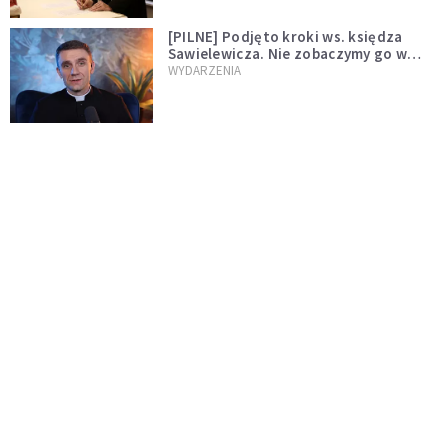
[PILNE] Podjęto kroki ws. księdza
Sawielewicza. Nie zobaczymy go w
mediach
WYDARZENIA