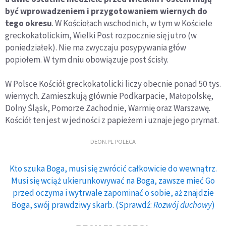
być wprowadzeniem i przygotowaniem wiernych do
tego okresu
. W Kościołach wschodnich, w tym w Kościele
greckokatolickim, Wielki Post rozpocznie się jutro (w
poniedziałek). Nie ma zwyczaju posypywania głów
popiołem. W tym dniu obowiązuje post ścisły.
W Polsce Kościół greckokatolicki liczy obecnie ponad 50 tys.
wiernych. Zamieszkują głównie Podkarpacie, Małopolskę,
Dolny Śląsk, Pomorze Zachodnie, Warmię oraz Warszawę.
Kościół ten jest w jedności z papieżem i uznaje jego prymat.
DEON.PL POLECA
Kto szuka Boga, musi się zwrócić całkowicie do wewnątrz.
Musi się wciąż ukierunkowywać na Boga, zawsze mieć Go
przed oczyma i wytrwale zapominać o sobie, aż znajdzie
Boga, swój prawdziwy skarb. (Sprawdź:
Rozwój duchowy
)