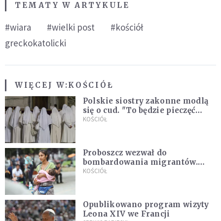
TEMATY W ARTYKULE
#wiara
#wielki post
#kościół
greckokatolicki
WIĘCEJ W:
KOŚCIÓŁ
Polskie siostry zakonne modlą
się o cud. "To będzie pieczęć
Pana Boga dla naszej wiary"
KOŚCIÓŁ
Proboszcz wezwał do
bombardowania migrantów.
"Masowy ogień przeciwko
KOŚCIÓŁ
najeźdźcom!"
Opublikowano program wizyty
Leona XIV we Francji