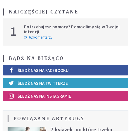
NAJCZĘŚCIEJ CZYTANE
1
Potrzebujesz pomocy? Pomodlimy się w Twojej
intencji
62 komentarzy
BĄDŹ NA BIEŻĄCO
ŚLEDŹ NAS NA FACEBOOKU
ŚLEDŹ NAS NA TWITTERZE
ŚLEDŹ NAS NA INSTAGRAMIE
POWIĄZANE ARTYKUŁY
7 książek, po które trzeba