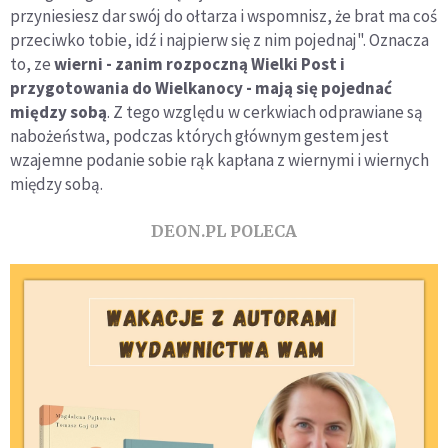
przyniesiesz dar swój do ołtarza i wspomnisz, że brat ma coś
przeciwko tobie, idź i najpierw się z nim pojednaj". Oznacza
to, ze
wierni - zanim rozpoczną Wielki Post i
przygotowania do Wielkanocy - mają się pojednać
między sobą
. Z tego względu w cerkwiach odprawiane są
nabożeństwa, podczas których głównym gestem jest
wzajemne podanie sobie rąk kapłana z wiernymi i wiernych
między sobą.
DEON.PL POLECA