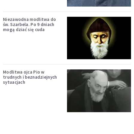
Niezawodna modlitwa do
św. Szarbela. Po 9 dniach
mogą dziać się cuda
Modlitwa ojca Pio w
trudnych i beznadziejnych
sytuacjach