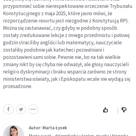
przypomnieć sobie nierespektowane orzeczenie Trybunału
Konstytucyjnego z maja 2025, które jasno mówi, że
rozporządzenie resortu jest niezgodne z Konstytucją RP).
Można się zastanawiać, czy gdyby w podobny sposób
zostały zredukowane lekcje z innego przedmiotu i połowę
godzin straciliby angliści lub matematycy, nauczyciele
zostaliby podobnie jak katecheci pozwalniani i
pozostawieni sami sobie. Pewnie nie, bo na tak wielkie
zmiany nikt by się chyba nie odważył, ale głosy nauczycieli
religii o dyskryminacji i braku wsparcia zarówno ze strony
ministerstwa oświaty, jak i Episkopatu wcale nie wydają się
przesadzone.
Autor: Marta Łysek
Marta Łysek - dziennikarka i teolog, pisarka i blogerka.