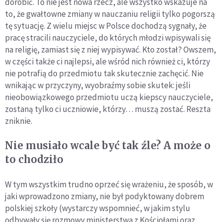
dorobić. To nie jest nowa rzecz, ale wszystko wskazuje na
to, że gwałtowne zmiany w nauczaniu religii tylko pogorszą
tę sytuację. Z wielu miejsc w Polsce dochodzą sygnały, że
pracę stracili nauczyciele, do których młodzi wpisywali się
na religię, zamiast się z niej wypisywać. Kto został? Owszem,
w części także ci najlepsi, ale wśród nich również ci, którzy
nie potrafią do przedmiotu tak skutecznie zachęcić. Nie
wnikając w przyczyny, wyobraźmy sobie skutek: jeśli
nieobowiązkowego przedmiotu uczą kiepscy nauczyciele,
zostaną tylko ci uczniowie, którzy… muszą zostać. Reszta
zniknie.
Nie musiało wcale być tak źle? A może o
to chodziło
W tym wszystkim trudno oprzeć się wrażeniu, że sposób, w
jaki wprowadzono zmiany, nie był podyktowany dobrem
polskiej szkoły (wystarczy wspomnieć, w jakim stylu
odbywały się rozmowy ministerstwa z Kościołami oraz