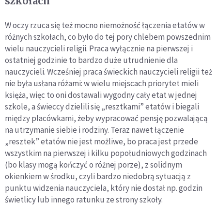
szkołach
W oczy rzuca się też mocno niemożność łączenia etatów w
różnych szkołach, co było do tej pory chlebem powszednim
wielu nauczycieli religii. Praca wyłącznie na pierwszej i
ostatniej godzinie to bardzo duże utrudnienie dla
nauczycieli. Wcześniej praca świeckich nauczycieli religii też
nie była usłana różami: w wielu miejscach priorytet mieli
księża, więc to oni dostawali wygodny cały etat w jednej
szkole, a świeccy dzielili się „resztkami” etatów i biegali
między placówkami, żeby wypracować pensję pozwalającą
na utrzymanie siebie i rodziny. Teraz nawet łączenie
„resztek” etatów nie jest możliwe, bo praca jest przede
wszystkim na pierwszej i kilku popołudniowych godzinach
(bo klasy mogą kończyć o różnej porze), z solidnym
okienkiem w środku, czyli bardzo niedobrą sytuacją z
punktu widzenia nauczyciela, który nie dostał np. godzin
świetlicy lub innego ratunku ze strony szkoły.