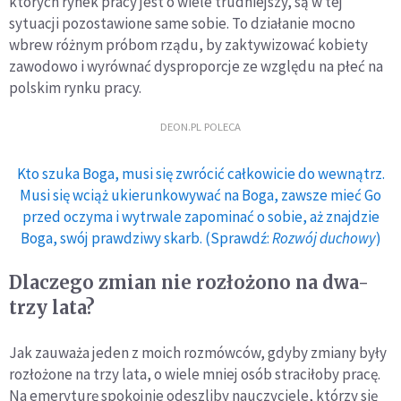
których rynek pracy jest o wiele trudniejszy, są w tej
sytuacji pozostawione same sobie. To działanie mocno
wbrew różnym próbom rządu, by zaktywizować kobiety
zawodowo i wyrównać dysproporcje ze względu na płeć na
polskim rynku pracy.
DEON.PL POLECA
Kto szuka Boga, musi się zwrócić całkowicie do wewnątrz.
Musi się wciąż ukierunkowywać na Boga, zawsze mieć Go
przed oczyma i wytrwale zapominać o sobie, aż znajdzie
Boga, swój prawdziwy skarb. (Sprawdź:
Rozwój duchowy
)
Dlaczego zmian nie rozłożono na dwa-
trzy lata?
Jak zauważa jeden z moich rozmówców, gdyby zmiany były
rozłożone na trzy lata, o wiele mniej osób straciłoby pracę.
Na emeryturę spokojnie odeszliby nauczyciele, którzy się