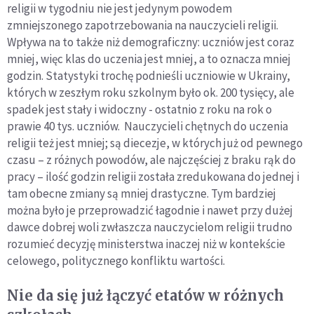
religii w tygodniu nie jest jedynym powodem
zmniejszonego zapotrzebowania na nauczycieli religii.
Wpływa na to także niż demograficzny: uczniów jest coraz
mniej, więc klas do uczenia jest mniej, a to oznacza mniej
godzin. Statystyki trochę podnieśli uczniowie w Ukrainy,
których w zeszłym roku szkolnym było ok. 200 tysięcy, ale
spadek jest stały i widoczny - ostatnio z roku na rok o
prawie 40 tys. uczniów. Nauczycieli chętnych do uczenia
religii też jest mniej; są diecezje, w których już od pewnego
czasu – z różnych powodów, ale najczęściej z braku rąk do
pracy – ilość godzin religii została zredukowana do jednej i
tam obecne zmiany są mniej drastyczne. Tym bardziej
można było je przeprowadzić łagodnie i nawet przy dużej
dawce dobrej woli zwłaszcza nauczycielom religii trudno
rozumieć decyzję ministerstwa inaczej niż w kontekście
celowego, politycznego konfliktu wartości.
Nie da się już łączyć etatów w różnych