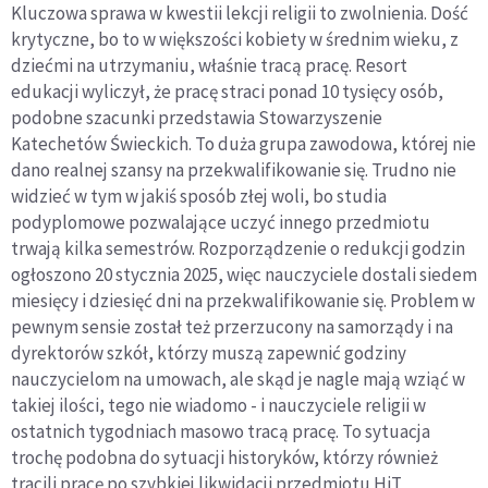
Kluczowa sprawa w kwestii lekcji religii to zwolnienia. Dość
krytyczne, bo to w większości kobiety w średnim wieku, z
dziećmi na utrzymaniu, właśnie tracą pracę. Resort
edukacji wyliczył, że pracę straci ponad 10 tysięcy osób,
podobne szacunki przedstawia Stowarzyszenie
Katechetów Świeckich. To duża grupa zawodowa, której nie
dano realnej szansy na przekwalifikowanie się. Trudno nie
widzieć w tym w jakiś sposób złej woli, bo studia
podyplomowe pozwalające uczyć innego przedmiotu
trwają kilka semestrów. Rozporządzenie o redukcji godzin
ogłoszono 20 stycznia 2025, więc nauczyciele dostali siedem
miesięcy i dziesięć dni na przekwalifikowanie się. Problem w
pewnym sensie został też przerzucony na samorządy i na
dyrektorów szkół, którzy muszą zapewnić godziny
nauczycielom na umowach, ale skąd je nagle mają wziąć w
takiej ilości, tego nie wiadomo - i nauczyciele religii w
ostatnich tygodniach masowo tracą pracę. To sytuacja
trochę podobna do sytuacji historyków, którzy również
tracili pracę po szybkiej likwidacji przedmiotu HiT