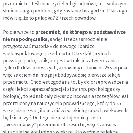
przedmiotu. Jeśli nauczyciel religii odmówi, to – w dużym
skrócie – jego problem, gdy zostanie bez godzin. Dlaczego
mówi się, że to pułapka? Z trzech powodów.
Po pierwsze to
przedmiot, do którego w podstawówce
nie ma podręcznika
, a więc trzeba samodzielnie
przygotować materiały do nowego i bardzo
wieloaspektowego przedmiotu. Dla szkół średnich
powstaje podręcznik, ale jest w trakcie zatwierdzania i
tylko dla klas pierwszych, a mówimy o stanie na 25 sierpnia,
więc za osiem dni mogą już odbywać się pierwsze lekcje
przedmiotu. Choć jest zgoda na to, by do przeprowadzenia
części lekcji zapraszać specjalistów (np. psychologa czy
biologa), to jednak cały ciężar opracowania szczegółów jest
przerzucony na nauczyciela prowadzącego, który do 25
września nie wie, ilu uczniów i w jakich grupach wiekowych
będzie uczyć. Do tego nie jest tajemnicą, że to
„wizerunkowy” przedmiot dla resortu, więc szanse na
skrupulatne kontrole są większe. Kto weźmie te lekcje,