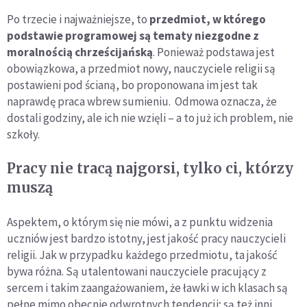
Po trzecie i najważniejsze, to
przedmiot, w którego
podstawie programowej są tematy niezgodne z
moralnością chrześcijańską
. Ponieważ podstawa jest
obowiązkowa, a przedmiot nowy, nauczyciele religii są
postawieni pod ścianą, bo proponowana im jest tak
naprawdę praca wbrew sumieniu. Odmowa oznacza, że
dostali godziny, ale ich nie wzięli – a to już ich problem, nie
szkoły.
Pracy nie tracą najgorsi, tylko ci, którzy
muszą
Aspektem, o którym się nie mówi, a z punktu widzenia
uczniów jest bardzo istotny, jest jakość pracy nauczycieli
religii. Jak w przypadku każdego przedmiotu, ta jakość
bywa różna. Są utalentowani nauczyciele pracujący z
sercem i takim zaangażowaniem, że ławki w ich klasach są
pełne mimo obecnie odwrotnych tendencji; są też inni,