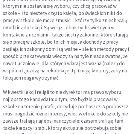
którym nie zostawia się wyboru, czy chcą pracować w
szkole – i to niestety często księża, bo świeckich nikt do
pracy w szkole nie może zmusić – którzy tylko zniechęcają
młodzież do lekcji. Są wciąż - obok tych świetnych w
kontakcie z uczniami - także siostry zakonne, które starają
się o pracę w szkole, bo to ich misja, a dochody z pracy
zasilają ich zakonny dom i są ważne – ale ich metody pracy i
sposób przekazywania wiedzy są na tyle nieadekwatne, że
nawet uczniowie, dla których wiara jest ważna (należą do
wspólnot, jeżdżą na rekolekcje itp.) mają kłopoty, żeby na
lekcjach religii wytrzymać.
W kwestii lekcji religii to nie dyrektor ma prawo wyboru
najlepszego kandydata: o tym, kto będzie pracował w
szkole na terenie parafii, decyduje proboszcz. A proboszcz
musi pogodzić różne interesy, wiec w efekcie do szkoły nie
zawsze trafiają najlepsi nauczyciele: czasem trafiają tam
także kiepscy i słabi, którzy aktualnie potrzebują sobie