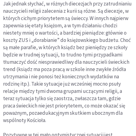
Jak jednak słychać, w różnych diecezjach przy zatrudnianiu
nauczycieli religii zalecenia z kurii są różne. Są diecezje, w
których cichym priorytetem są świeccy. W innych najpierw
zapewnia się etaty księżom, a w tym działaniu chodzi
niestety mniej o wartości, a bardziej pieniądze: głównie o
koszty ZUS i „dorabianie” do księżowskiego budżetu. Choć
są małe parafie, w których ksiądz bez pieniędzy ze szkoły
będzie w trudnej sytuacji, to trudno tymi przypadkami
tłumaczyć dość niesprawiedliwy dla nauczycieli świeckich
trend (ksiądz ma poza pracą w szkole inne zwykłe źródła
utrzymania i nie ponosi też koniecznych wydatków na
rodzinę itp.). Takie sytuacje już wcześniej mocno psuły
relacje między tymi dwoma grupami uczącymi religii, a
teraz sytuacja tylko się zaostrza, zwłaszcza tam, gdzie
praca świeckich nie jest priorytetem, co może okazać się
poważnym, pozaedukacyjnym skutkiem ubocznym dla
wspólnoty Kościoła.
Pozytywne w tej mało optymistycznej sytuacji jest