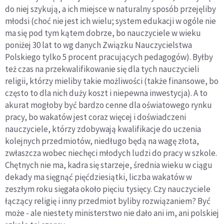
do niej szykują, a ich miejsce w naturalny sposób przejęliby
młodsi (choć nie jest ich wielu; system edukacji w ogóle nie
ma się pod tym kątem dobrze, bo nauczyciele w wieku
poniżej 30 lat to wg danych Związku Nauczycielstwa
Polskiego tylko 5 procent pracujących pedagogów). Byłby
też czas na przekwalifikowanie się dla tych nauczycieli
religii, którzy mieliby takie możliwości (także finansowe, bo
często to dla nich duży koszt i niepewna inwestycja). A to
akurat mogłoby być bardzo cenne dla oświatowego rynku
pracy, bo wakatów jest coraz więcej i doświadczeni
nauczyciele, którzy zdobywają kwalifikacje do uczenia
kolejnych przedmiotów, niedługo będą na wagę złota,
zwłaszcza wobec niechęci młodych ludzi do pracy w szkole.
Chętnych nie ma, kadra się starzeje, średnia wieku w ciągu
dekady ma sięgnąć pięćdziesiątki, liczba wakatów w
zeszłym roku sięgała około pięciu tysięcy. Czy nauczyciele
łączący religię i inny przedmiot byliby rozwiązaniem? Być
może - ale niestety ministerstwo nie dało ani im, ani polskiej