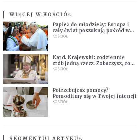
WIĘCEJ W:
KOŚCIÓŁ
Papież do młodzieży: Europa i
cały świat poszukują pośród was
nowych świętych
KOŚCIÓŁ
Kard. Krajewski: codziennie
zrób jedną rzecz. Zobaczysz, co
stanie się z twoim życiem
KOŚCIÓŁ
Potrzebujesz pomocy?
Pomodlimy się w Twojej intencji
KOŚCIÓŁ
SKOMENTUJ ARTYKUŁ