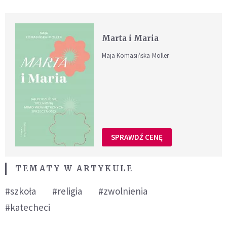
Marta i Maria
Maja Komasińska-Moller
SPRAWDŹ CENĘ
TEMATY W ARTYKULE
#szkoła
#religia
#zwolnienia
#katecheci