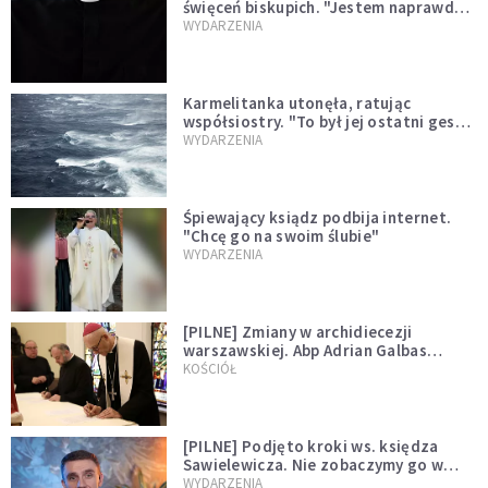
święceń biskupich. "Jestem naprawdę
niegodny"
WYDARZENIA
Karmelitanka utonęła, ratując
współsiostry. "To był jej ostatni gest
miłości"
WYDARZENIA
Śpiewający ksiądz podbija internet.
"Chcę go na swoim ślubie"
WYDARZENIA
[PILNE] Zmiany w archidiecezji
warszawskiej. Abp Adrian Galbas
wręczył dekrety nowym proboszczom
KOŚCIÓŁ
[PILNE] Podjęto kroki ws. księdza
Sawielewicza. Nie zobaczymy go w
mediach
WYDARZENIA