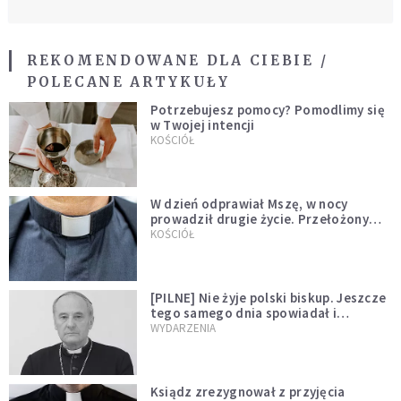
REKOMENDOWANE DLA CIEBIE /
POLECANE ARTYKUŁY
Potrzebujesz pomocy? Pomodlimy się
w Twojej intencji
KOŚCIÓŁ
W dzień odprawiał Mszę, w nocy
prowadził drugie życie. Przełożony
kazał mu opuścić zakon
KOŚCIÓŁ
[PILNE] Nie żyje polski biskup. Jeszcze
tego samego dnia spowiadał i
sprawował Mszę świętą
WYDARZENIA
Ksiądz zrezygnował z przyjęcia