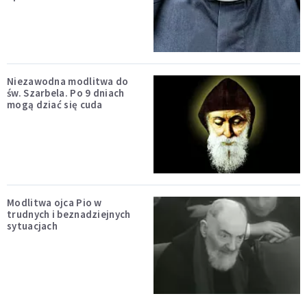
Niezawodna modlitwa do
św. Szarbela. Po 9 dniach
mogą dziać się cuda
Modlitwa ojca Pio w
trudnych i beznadziejnych
sytuacjach