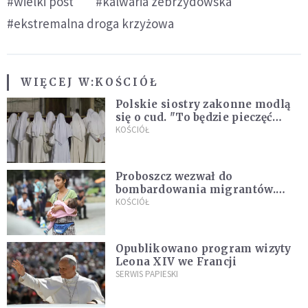
#wielki post
#kalwaria zebrzydowska
#ekstremalna droga krzyżowa
WIĘCEJ W:
KOŚCIÓŁ
Polskie siostry zakonne modlą
się o cud. "To będzie pieczęć
Pana Boga dla naszej wiary"
KOŚCIÓŁ
Proboszcz wezwał do
bombardowania migrantów.
"Masowy ogień przeciwko
KOŚCIÓŁ
najeźdźcom!"
Opublikowano program wizyty
Leona XIV we Francji
SERWIS PAPIESKI