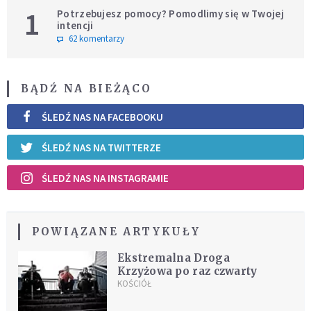
1
Potrzebujesz pomocy? Pomodlimy się w Twojej
intencji
62 komentarzy
BĄDŹ NA BIEŻĄCO
ŚLEDŹ NAS NA FACEBOOKU
ŚLEDŹ NAS NA TWITTERZE
ŚLEDŹ NAS NA INSTAGRAMIE
POWIĄZANE ARTYKUŁY
Ekstremalna Droga
Krzyżowa po raz czwarty
KOŚCIÓŁ