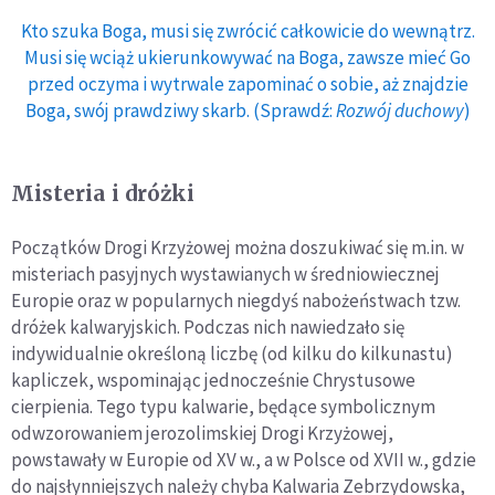
Kto szuka Boga, musi się zwrócić całkowicie do wewnątrz.
Musi się wciąż ukierunkowywać na Boga, zawsze mieć Go
przed oczyma i wytrwale zapominać o sobie, aż znajdzie
Boga, swój prawdziwy skarb. (Sprawdź:
Rozwój duchowy
)
Misteria i dróżki
Początków Drogi Krzyżowej można doszukiwać się m.in. w
misteriach pasyjnych wystawianych w średniowiecznej
Europie oraz w popularnych niegdyś nabożeństwach tzw.
dróżek kalwaryjskich. Podczas nich nawiedzało się
indywidualnie określoną liczbę (od kilku do kilkunastu)
kapliczek, wspominając jednocześnie Chrystusowe
cierpienia. Tego typu kalwarie, będące symbolicznym
odwzorowaniem jerozolimskiej Drogi Krzyżowej,
powstawały w Europie od XV w., a w Polsce od XVII w., gdzie
do najsłynniejszych należy chyba Kalwaria Zebrzydowska,