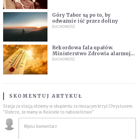
sielanką
Góry Tabor są po to, by
odważnie iść przez doliny
DUCHOWOŚĆ
Rekordowa fala upałów.
Ministerstwo Zdrowia alarmuje
po doświadczeniach z czerwca
DUCHOWOŚĆ
SKOMENTUJ ARTYKUŁ
Stacja za stacją idziemy w skupieniu za niosącym krzyż Chrystusem.
"Dobrze, że mamy w Kościele to nabożeństwo"