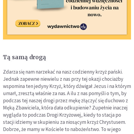
Tą samą drogą
Zdarza się nam narzekać na nasz codzienny krzyż pański.
Jednak zapewne niewielu z nas przy tej okazji chociażby
wspomina ten jedyny Krzyż, który dźwigał Jezus i na którym
umarł, zresztą właśnie za nas. A ilu z nas pomyśli o tym, by
podczas tej naszej drogi przez mękę złączyć się duchowo z
Męką Zbawiciela, która dała odkupienie? Zupełnie inaczej
wygląda to podczas Drogi Krzyżowej, kiedy to stacja po
stacji idziemy w skupieniu za niosącym krzyż Chrystusem.
Dobrze, że mamy w Kościele to nabożeństwo. To w jego