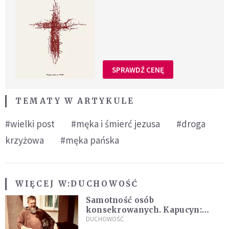
SPRAWDŹ CENĘ
TEMATY W ARTYKULE
#wielki post
#męka i śmierć jezusa
#droga
krzyżowa
#męka pańska
WIĘCEJ W:
DUCHOWOŚĆ
Samotność osób
konsekrowanych. Kapucyn:
Życie w pojedynkę rzadko jest
DUCHOWOŚĆ