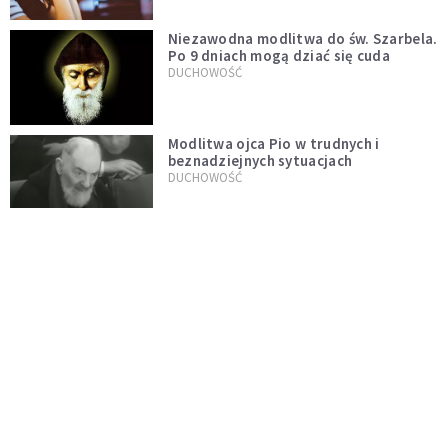
Niezawodna modlitwa do św. Szarbela.
Po 9 dniach mogą dziać się cuda
DUCHOWOŚĆ
Modlitwa ojca Pio w trudnych i
beznadziejnych sytuacjach
DUCHOWOŚĆ
„Autentyczność się nie niesie”.
Katoliczki o presji i sile social mediów
WIARA
Telegram do św. Józefa. Modlitwa z
prośbą o szybki ratunek
DUCHOWOŚĆ