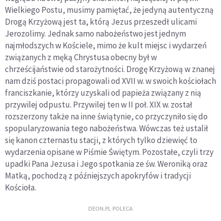
Wielkiego Postu, musimy pamiętać, że jedyną autentyczną
Drogą Krzyżową jest ta, którą Jezus przeszedł ulicami
Jerozolimy. Jednak samo nabożeństwo jest jednym
najmłodszych w Kościele, mimo że kult miejsc i wydarzeń
związanych z męką Chrystusa obecny był w
chrześcijaństwie od starożytności. Drogę Krzyżową w znanej
nam dziś postaci propagowali od XVII w. w swoich kościołach
franciszkanie, którzy uzyskali od papieża związany z nią
przywilej odpustu. Przywilej ten w II poł. XIX w. został
rozszerzony także na inne świątynie, co przyczyniło się do
spopularyzowania tego nabożeństwa. Wówczas też ustalił
się kanon czternastu stacji, z których tylko dziewięć to
wydarzenia opisane w Piśmie Świętym. Pozostałe, czyli trzy
upadki Pana Jezusa i Jego spotkania ze św. Weroniką oraz
Matką, pochodzą z późniejszych apokryfów i tradycji
Kościoła.
DEON.PL POLECA