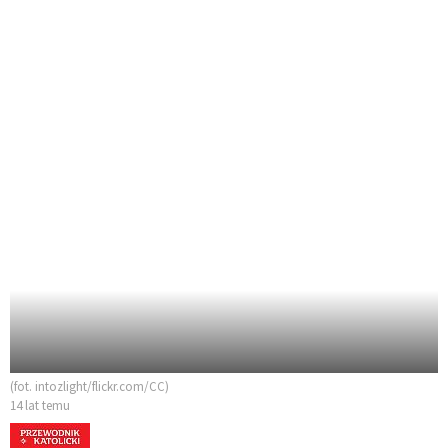
(fot. intozlight/flickr.com/CC)
14 lat temu