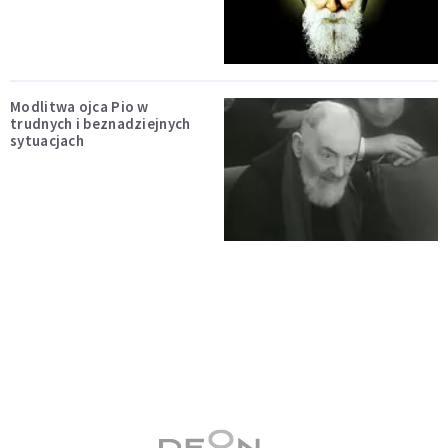
Modlitwa ojca Pio w
trudnych i beznadziejnych
sytuacjach