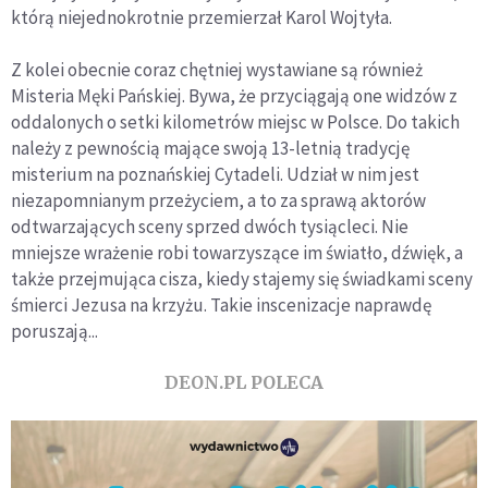
którą niejednokrotnie przemierzał Karol Wojtyła.
Z kolei obecnie coraz chętniej wystawiane są również
Misteria Męki Pańskiej. Bywa, że przyciągają one widzów z
oddalonych o setki kilometrów miejsc w Polsce. Do takich
należy z pewnością mające swoją 13-letnią tradycję
misterium na poznańskiej Cytadeli. Udział w nim jest
niezapomnianym przeżyciem, a to za sprawą aktorów
odtwarzających sceny sprzed dwóch tysiącleci. Nie
mniejsze wrażenie robi towarzyszące im światło, dźwięk, a
także przejmująca cisza, kiedy stajemy się świadkami sceny
śmierci Jezusa na krzyżu. Takie inscenizacje naprawdę
poruszają...
DEON.PL POLECA