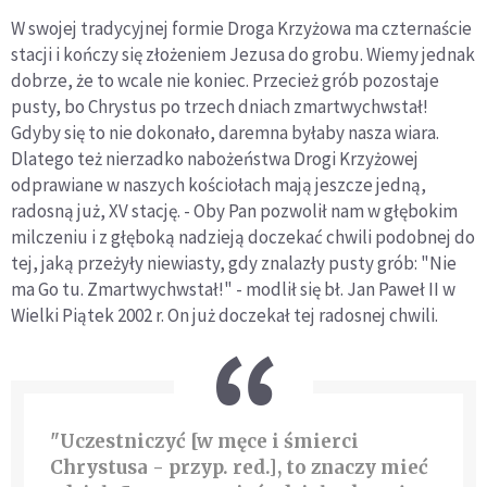
W swojej tradycyjnej formie Droga Krzyżowa ma czternaście
stacji i kończy się złożeniem Jezusa do grobu. Wiemy jednak
dobrze, że to wcale nie koniec. Przecież grób pozostaje
pusty, bo Chrystus po trzech dniach zmartwychwstał!
Gdyby się to nie dokonało, daremna byłaby nasza wiara.
Dlatego też nierzadko nabożeństwa Drogi Krzyżowej
odprawiane w naszych kościołach mają jeszcze jedną,
radosną już, XV stację. - Oby Pan pozwolił nam w głębokim
milczeniu i z głęboką nadzieją doczekać chwili podobnej do
tej, jaką przeżyły niewiasty, gdy znalazły pusty grób: "Nie
ma Go tu. Zmartwychwstał!" - modlił się bł. Jan Paweł II w
Wielki Piątek 2002 r. On już doczekał tej radosnej chwili.
"Uczestniczyć [w męce i śmierci
Chrystusa - przyp. red.], to znaczy mieć