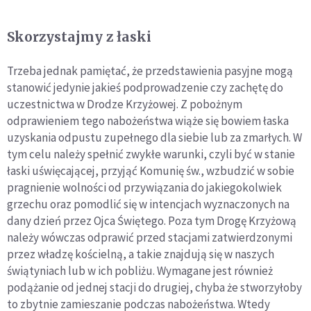
Skorzystajmy z łaski
Trzeba jednak pamiętać, że przedstawienia pasyjne mogą
stanowić jedynie jakieś podprowadzenie czy zachętę do
uczestnictwa w Drodze Krzyżowej. Z pobożnym
odprawieniem tego nabożeństwa wiąże się bowiem łaska
uzyskania odpustu zupełnego dla siebie lub za zmarłych. W
tym celu należy spełnić zwykłe warunki, czyli być w stanie
łaski uświęcającej, przyjąć Komunię św., wzbudzić w sobie
pragnienie wolności od przywiązania do jakiegokolwiek
grzechu oraz pomodlić się w intencjach wyznaczonych na
dany dzień przez Ojca Świętego. Poza tym Drogę Krzyżową
należy wówczas odprawić przed stacjami zatwierdzonymi
przez władzę kościelną, a takie znajdują się w naszych
świątyniach lub w ich pobliżu. Wymagane jest również
podążanie od jednej stacji do drugiej, chyba że stworzyłoby
to zbytnie zamieszanie podczas nabożeństwa. Wtedy