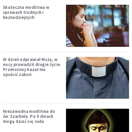
Skuteczna modlitwa w
sprawach trudnych i
beznadziejnych
W dzień odprawiał Mszę, w
nocy prowadził drugie życie.
Przełożony kazał mu
opuścić zakon
Niezawodna modlitwa do
św. Szarbela. Po 9 dniach
mogą dziać się cuda