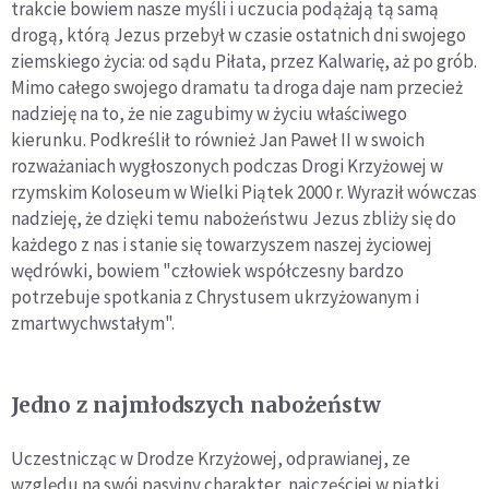
trakcie bowiem nasze myśli i uczucia podążają tą samą
drogą, którą Jezus przebył w czasie ostatnich dni swojego
ziemskiego życia: od sądu Piłata, przez Kalwarię, aż po grób.
Mimo całego swojego dramatu ta droga daje nam przecież
nadzieję na to, że nie zagubimy w życiu właściwego
kierunku. Podkreślił to również Jan Paweł II w swoich
rozważaniach wygłoszonych podczas Drogi Krzyżowej w
rzymskim Koloseum w Wielki Piątek 2000 r. Wyraził wówczas
nadzieję, że dzięki temu nabożeństwu Jezus zbliży się do
każdego z nas i stanie się towarzyszem naszej życiowej
wędrówki, bowiem "człowiek współczesny bardzo
potrzebuje spotkania z Chrystusem ukrzyżowanym i
zmartwychwstałym".
Jedno z najmłodszych nabożeństw
Uczestnicząc w Drodze Krzyżowej, odprawianej, ze
względu na swój pasyjny charakter, najczęściej w piątki