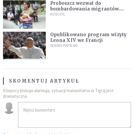
Proboszcz wezwał do
bombardowania migrantów.
"Masowy ogień przeciwko
KOŚCIÓŁ
najeźdźcom!"
Opublikowano program wizyty
Leona XIV we Francji
SERWIS PAPIESKI
SKOMENTUJ ARTYKUŁ
Etiopscy biskupi alarmują: sytuacji humanitarna w Tigraj jest
dramatyczna