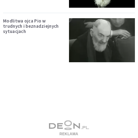
Modlitwa ojca Pio w
trudnych i beznadziejnych
sytuacjach