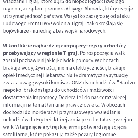
władzami Tigraj, które dążą do niepodległości swojego
regionu, a rządem premiera Abiyego Ahmeda, który usiłuje
utrzymać jedność państwa. Wszystko zaczęło się od ataku
Ludowego Frontu Wyzwolenia Tigraj - tak określają się
bojówkarze - na jedną z baz wojsk narodowych.
W konflikcie najbardziej cierpią erytrejscy uchodźcy
przebywający w regionie Tigraj.
Po rozpoczęciu walk
zostali pozbawieni jakiejkolwiek pomocy. W obozach
brakuje wody, żywności, nie ma elektryczności, brakuje
opieki medycznej i lekarstw. Na tę dramatyczną sytuację
zwraca uwagę wysoki komisarz ONZ ds. uchodźców. "Bardzo
niepokoi brak dostępu do uchodźców i możliwości
dostarczenia im pomocy. Dociera też do nas coraz więcej
informacji na temat łamania praw człowieka. W obozach
dochodzi do morderstw i przymusowego wysiedlania
uchodźców do Erytrei, której armia przedostała się w rejon
walk. Wtargnięcie erytrejskiej armii potwierdzają zdjęcia
satelitarne, które pokazują także pożary i ogromne