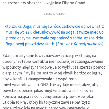
zniszczenia w obozach" - wyjaśnia Filippo Grandi.
DEON.PL POLECA
Kto szuka Boga, musi się zwrócić całkowicie do wewnątrz.
Musi się wciąż ukierunkowywać na Boga, zawsze mieć Go
przed oczyma i wytrwale zapominać o sobie, aż znajdzie
Boga, swój prawdziwy skarb. (Sprawdź:
Rozwój duchowy
)
Zdaniem afrykanistów i znawców sytuacji w Etiopii, na
obecnym etapie konfliktu niemożliwe jest zaangażowanie
wspólnoty międzynarodowej, a to wyklucza szerszą pomoc
cierpiącym. "Myślę, że jest to w tej chwili bardzo odległe,
aby w konflikt zaangażowała się wspólnota
międzynarodowa, np. ONZ. Nie wydaje mi się także, aby
powstała obecnie jakaś międzynarodowa niezależna
komisja mająca za cel ocenę łamania praw człowieka.
Etiopia to kraj, który historycznie zawsze patrzył z
podejrzliwością na międzynarodową ingerencję w