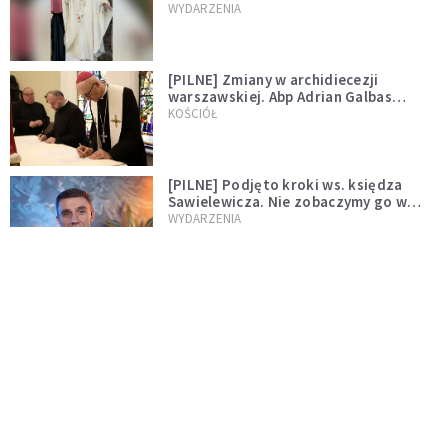
WYDARZENIA
[PILNE] Zmiany w archidiecezji
warszawskiej. Abp Adrian Galbas
wręczył dekrety nowym proboszczom
KOŚCIÓŁ
[PILNE] Podjęto kroki ws. księdza
Sawielewicza. Nie zobaczymy go w
mediach
WYDARZENIA