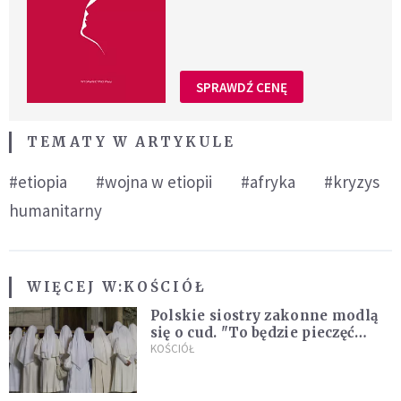
SPRAWDŹ CENĘ
TEMATY W ARTYKULE
#etiopia
#wojna w etiopii
#afryka
#kryzys
humanitarny
WIĘCEJ W:
KOŚCIÓŁ
Polskie siostry zakonne modlą
się o cud. "To będzie pieczęć
Pana Boga dla naszej wiary"
KOŚCIÓŁ