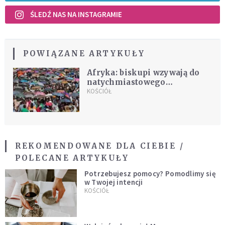
ŚLEDŹ NAS NA INSTAGRAMIE
POWIĄZANE ARTYKUŁY
Afryka: biskupi wzywają do
natychmiastowego
przerwania wojny na północy
KOŚCIÓŁ
Etiopii
REKOMENDOWANE DLA CIEBIE /
POLECANE ARTYKUŁY
Potrzebujesz pomocy? Pomodlimy się
w Twojej intencji
KOŚCIÓŁ