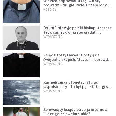
W dzień odprawiał Mszę, w nocy
prowadził drugie życie. Przełożony
kazał mu opuścić zakon
KOŚCIÓŁ
[PILNE] Nie żyje polski biskup. Jeszcze
tego samego dnia spowiadał i
sprawował Mszę świętą
WYDARZENIA
Ksiądz zrezygnował z przyjęcia
święceń biskupich. "Jestem naprawdę
niegodny"
WYDARZENIA
Karmelitanka utonęła, ratując
współsiostry. "To był jej ostatni gest
miłości"
WYDARZENIA
Śpiewający ksiądz podbija internet.
"Chcę go na swoim ślubie"