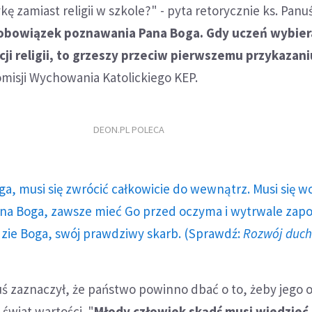
ę zamiast religii w szkole?" - pyta retorycznie ks. Panuś
 obowiązek poznawania Pana Boga. Gdy uczeń wybier
kcji religii, to grzeszy przeciw pierwszemu przykazani
misji Wychowania Katolickiego KEP.
DEON.PL POLECA
ga, musi się zwrócić całkowicie do wewnątrz. Musi się w
a Boga, zawsze mieć Go przed oczyma i wytrwale zap
dzie Boga, swój prawdziwy skarb. (Sprawdź:
Rozwój duc
ś zaznaczył, że państwo powinno dbać o to, żeby jego 
świat wartości. "
Młody człowiek skądś musi wiedzieć 