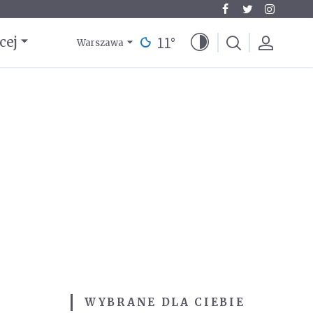
11
°
cej
Warszawa
WYBRANE DLA CIEBIE