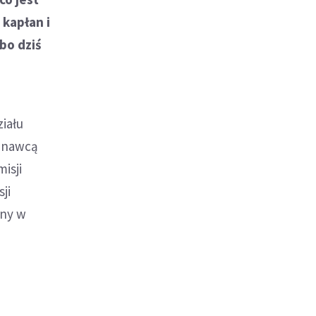
 kapłan i
bo dziś
ziału
oznawcą
isji
ji
nny w