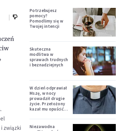
Potrzebujesz
pomocy?
Pomodlimy się w
Twojej intencji
uczeń
eciw
Skuteczna
modlitwa w
,
sprawach trudnych
i beznadziejnych
W dzień odprawiał
Mszę, w nocy
prowadził drugie
życie. Przełożony
.
kazał mu opuścić
zakon
el
Niezawodna
i związki