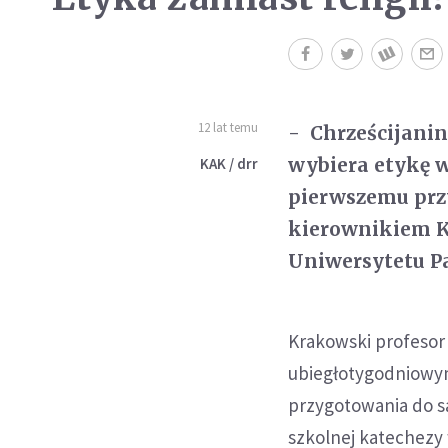
12 lat temu
- Chrześcijani
wybiera etykę w 
KAK / drr
pierwszemu przy
kierownikiem K
Uniwersytetu Pa
Krakowski profesor 
ubiegłotygodniowym
przygotowania do s
szkolnej katechezy 