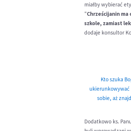
miałby wybierać etyk
"
Chrześcijanin ma
szkole, zamiast le
dodaje konsultor Ko
Kto szuka Bo
ukierunkowywać n
sobie, aż znaj
Dodatkowo ks. Panu
byli wprowadzani w 