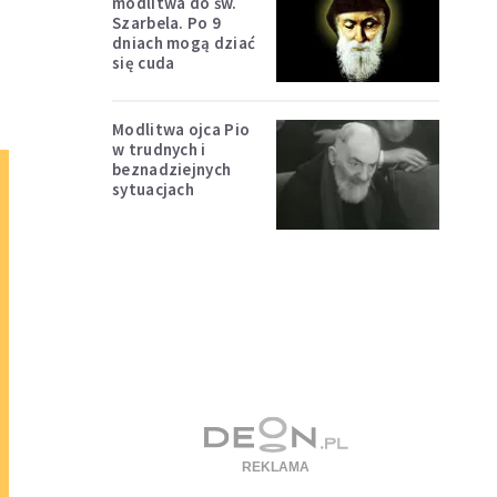
modlitwa do św.
Szarbela. Po 9
dniach mogą dziać
się cuda
Modlitwa ojca Pio
w trudnych i
beznadziejnych
sytuacjach