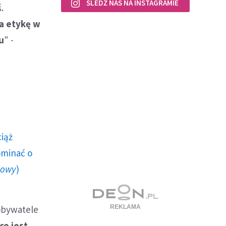
ŚLEDŹ NAS NA INSTAGRAMIE
.
a etykę w
u
" -
ciąż
ominać o
howy
)
obywatele
co jest