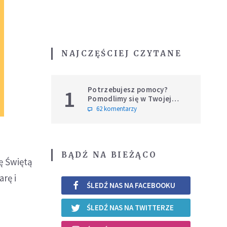
NAJCZĘŚCIEJ CZYTANE
Potrzebujesz pomocy?
1
Pomodlimy się w Twojej
intencji
62 komentarzy
BĄDŹ NA BIEŻĄCO
ę Świętą
rę i
ŚLEDŹ NAS NA FACEBOOKU
ŚLEDŹ NAS NA TWITTERZE