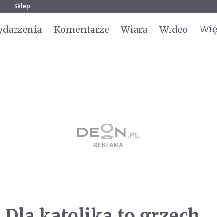
g
Sklep
Wię
darzenia
Komentarze
Wiara
Wideo
 Dla katolika to grzech