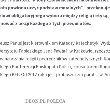
Szkoła powinna uczyć podstaw moralnych
" -
przekonuje
elowi obligatoryjnego wyboru między religią i etyką, 
nować z lekcji każdego z tych przedmiotów.
adeusz Panuś jest kierownikiem Katedry Katechetyki Wyd
ersytetu Papieskiego Jana Pawła II w Krakowie, rzecz
 nauczania religii i podręczników katechetycznych Kom
kiego Konferencji Episkopatu Polski, konsultorem Komis
iego KEP. Od 2012 roku jest proboszczem parafii św. A
DEON.PL POLECA