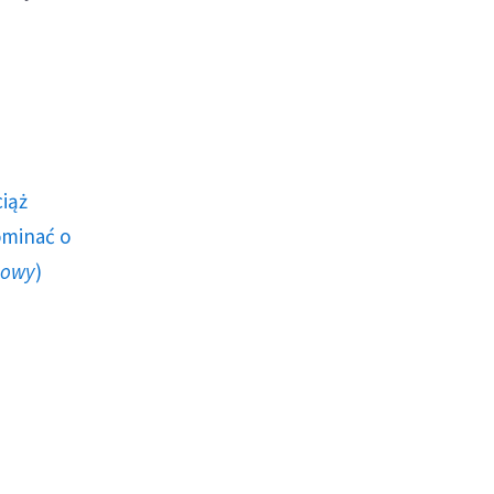
ciąż
ominać o
howy
)