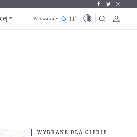
11
°
cej
Warszawa
WYBRANE DLA CIEBIE