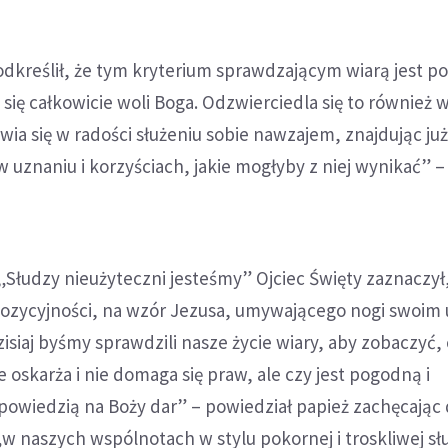
dkreślił, że tym kryterium sprawdzającym wiarą jest p
 się całkowicie woli Boga. Odzwierciedla się to również 
wia się w radości służeniu sobie nawzajem, znajdując ju
w uznaniu i korzyściach, jakie mogłyby z niej wynikać” –
Słudzy nieużyteczni jesteśmy” Ojciec Święty zaznaczył, 
pozycyjności, na wzór Jezusa, umywającego nogi swoim
isiaj byśmy sprawdzili nasze życie wiary, aby zobaczyć, 
 oskarża i nie domaga się praw, ale czy jest pogodną i
owiedzią na Boży dar” – powiedział papież zachęcając
w naszych wspólnotach w stylu pokornej i troskliwej sł