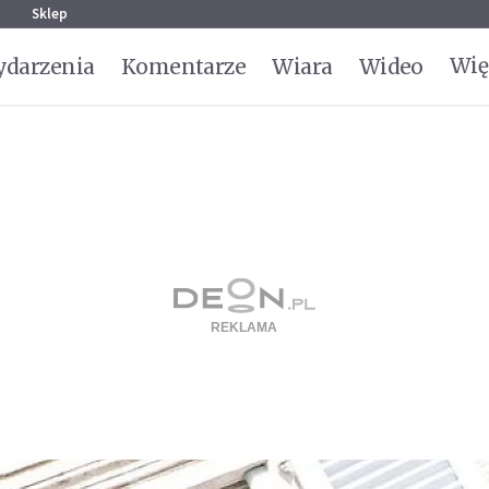
g
Sklep
Wię
darzenia
Komentarze
Wiara
Wideo