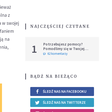
nieważ
lna z
a w swojej
NAJCZĘŚCIEJ CZYTANE
ufaniem
ją na
Potrzebujesz pomocy?
1
enia,
Pomodlimy się w Twojej
intencji
62 komentarzy
BĄDŹ NA BIEŻĄCO
ŚLEDŹ NAS NA FACEBOOKU
ŚLEDŹ NAS NA TWITTERZE