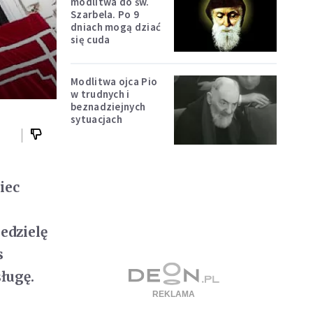
modlitwa do św.
Szarbela. Po 9
dniach mogą dziać
się cuda
Modlitwa ojca Pio
w trudnych i
beznadziejnych
sytuacjach
iec
edzielę
s
ługę.