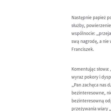
Następnie papież po
służby, powierzenie
wspólnocie: „przeja
swą nagrodę, a nie 
Franciszek.
Komentując słowa: „
wyraz pokory i dys
„Pan zachęca nas dz
bezinteresowne, nie
bezinteresowną odp
przeżywania wiary „