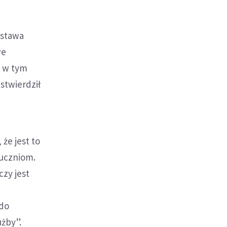
ostawa
we
ż w tym
 stwierdził
że jest to
 uczniom.
czy jest
 do
użby”.