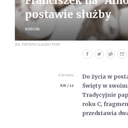
Franciszek na "Ani
postawie służby
KOŚCIÓŁ
(fot. PAP/EPA/CLAUDIO PERI)
6 lat temu
Do życia w posta
Święty w swoim 
KAI / sz
Tradycyjnie pap
roku C, fragmen
przedstawia dwa