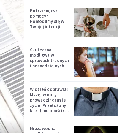
Potrzebujesz
pomocy?
Pomodlimy się w
Twojej intencji
Skuteczna
modlitwa w
sprawach trudnych
i beznadziejnych
W dzień odprawiał
Mszę, w nocy
prowadził drugie
życie. Przełożony
kazał mu opuścić
zakon
Niezawodna