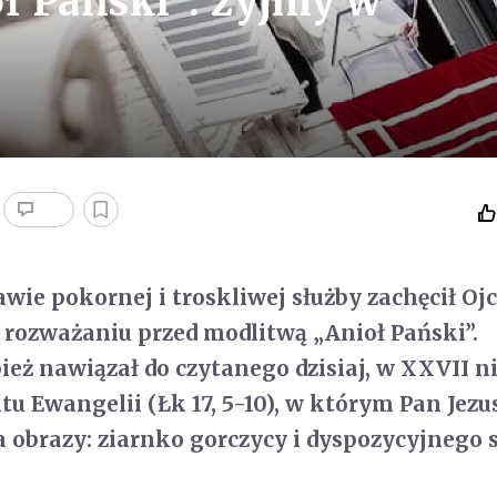
oł Pański": żyjmy w
wie pokornej i troskliwej służby zachęcił Ojc
rozważaniu przed modlitwą „Anioł Pański”.
ież nawiązał do czytanego dzisiaj, w XXVII ni
tu Ewangelii (Łk 17, 5-10), w którym Pan Jezu
 obrazy: ziarnko gorczycy i dyspozycyjnego s