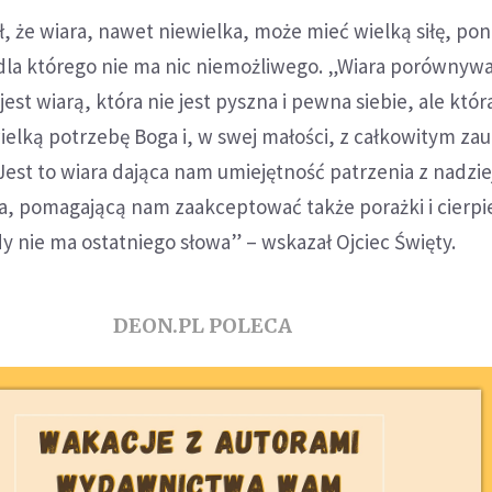
, że wiara, nawet niewielka, może mieć wielką siłę, po
 dla którego nie ma nic niemożliwego. „Wiara porównywa
est wiarą, która nie jest pyszna i pewna siebie, ale któr
elką potrzebę Boga i, w swej małości, z całkowitym za
Jest to wiara dająca nam umiejętność patrzenia z nadzie
a, pomagającą nam zaakceptować także porażki i cierpi
dy nie ma ostatniego słowa” – wskazał Ojciec Święty.
DEON.PL POLECA