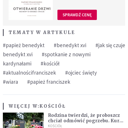
SPRAWDŹ CENĘ
TEMATY W ARTYKULE
#papież benedykt
#benedykt xvi
#jak się czuje
benedykt xvi
#spotkanie z nowymi
kardynałami
#kościół
#aktualnościfranciszek
#ojciec święty
#wiara
#papież franciszek
WIĘCEJ W:
KOŚCIÓŁ
Rodzina twierdzi, że proboszcz
chciał odmówić pogrzebu. Kuria
zapowiada wyjaśnienia
KOŚCIÓŁ