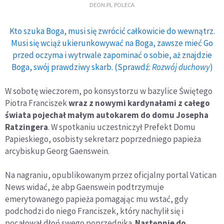
DEON.PL POLECA
Kto szuka Boga, musi się zwrócić całkowicie do wewnątrz.
Musi się wciąż ukierunkowywać na Boga, zawsze mieć Go
przed oczyma i wytrwale zapominać o sobie, aż znajdzie
Boga, swój prawdziwy skarb. (Sprawdź:
Rozwój duchowy
)
W sobotę wieczorem, po konsystorzu w bazylice Świętego
Piotra Franciszek
wraz z nowymi kardynałami z całego
świata pojechał małym autokarem do domu Josepha
Ratzingera
. W spotkaniu uczestniczył Prefekt Domu
Papieskiego, osobisty sekretarz poprzedniego papieża
arcybiskup Georg Gaenswein.
Na nagraniu, opublikowanym przez oficjalny portal Vatican
News widać, że abp Gaenswein podtrzymuje
emerytowanego papieża pomagając mu wstać, gdy
podchodzi do niego Franciszek, który nachylił się i
pocałował dłoń swego poprzednika.
Następnie do