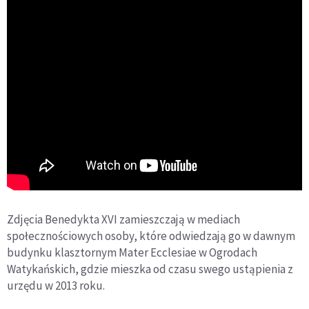
Zdjęcia Benedykta XVI zamieszczają w mediach
społecznościowych osoby, które odwiedzają go w dawnym
budynku klasztornym Mater Ecclesiae w Ogrodach
Watykańskich, gdzie mieszka od czasu swego ustąpienia z
urzędu w 2013 roku.