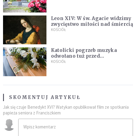
Leon XIV: W św. Agacie widzimy
zwycięstwo miłości nad śmiercią
KOŚCIÓŁ
Katolicki pogrzeb muzyka
odwołano tuż przed
uroczystością. Powodem była
KOŚCIÓŁ
przynależność do masonerii
SKOMENTUJ ARTYKUŁ
Jak się czuje Benedykt XVI? Watykan opublikował film ze spotkania
papieża seniora z Franciszkiem