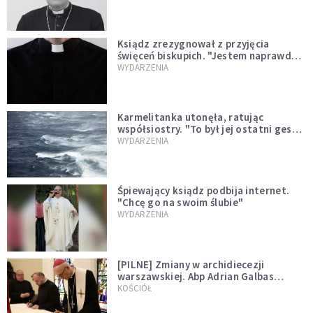
Ksiądz zrezygnował z przyjęcia
święceń biskupich. "Jestem naprawdę
niegodny"
WYDARZENIA
Karmelitanka utonęła, ratując
współsiostry. "To był jej ostatni gest
miłości"
WYDARZENIA
Śpiewający ksiądz podbija internet.
"Chcę go na swoim ślubie"
WYDARZENIA
[PILNE] Zmiany w archidiecezji
warszawskiej. Abp Adrian Galbas
wręczył dekrety nowym proboszczom
KOŚCIÓŁ