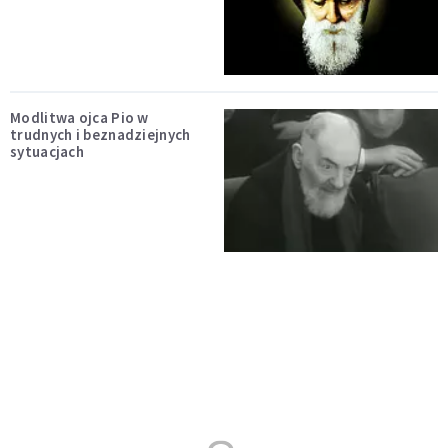
Modlitwa ojca Pio w
trudnych i beznadziejnych
sytuacjach