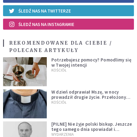
ŚLEDŹ NAS NA TWITTERZE
ŚLEDŹ NAS NA INSTAGRAMIE
REKOMENDOWANE DLA CIEBIE /
POLECANE ARTYKUŁY
Potrzebujesz pomocy? Pomodlimy się
w Twojej intencji
KOŚCIÓŁ
W dzień odprawiał Mszę, w nocy
prowadził drugie życie. Przełożony
kazał mu opuścić zakon
KOŚCIÓŁ
[PILNE] Nie żyje polski biskup. Jeszcze
tego samego dnia spowiadał i
sprawował Mszę świętą
WYDARZENIA