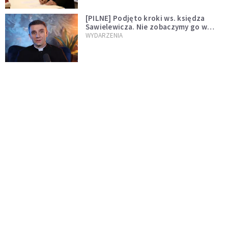
[PILNE] Podjęto kroki ws. księdza
Sawielewicza. Nie zobaczymy go w
mediach
WYDARZENIA