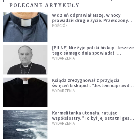
POLECANE ARTYKUŁY
W dzień odprawiał Mszę, w nocy
prowadził drugie życie. Przełożony
kazał mu opuścić zakon
KOŚCIÓŁ
[PILNE] Nie żyje polski biskup. Jeszcze
tego samego dnia spowiadał i
sprawował Mszę świętą
WYDARZENIA
Ksiądz zrezygnował z przyjęcia
święceń biskupich. "Jestem naprawdę
niegodny"
WYDARZENIA
Karmelitanka utonęła, ratując
współsiostry. "To był jej ostatni gest
miłości"
WYDARZENIA