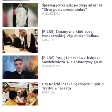
Śpiewający ksiądz podbija internet.
"Chcę go na swoim ślubie"
WYDARZENIA
[PILNE] Zmiany w archidiecezji
warszawskiej. Abp Adrian Galbas
wręczył dekrety nowym proboszczom
KOŚCIÓŁ
[PILNE] Podjęto kroki ws. księdza
Sawielewicza. Nie zobaczymy go w
mediach
WYDARZENIA
Czy Kościół czeka pęknięcie? Spór o
Tradycję narasta
KOŚCIÓŁ