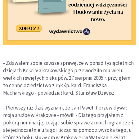
- Zdawałem sobie zawsze sprawę, że w ponad tysiącletnich
dziejach Kościoła krakowskiego przewodziło mu wielu
wielkich i świętych biskupów. 27 sierpnia 2005 r. przyjąłem
to cenne dziedzictwo z rąk śp. kard. Franciszka
Macharskiego - powiedział kard. Stanisław Dziwisz.
- Pierwszy raz dziś wyznam, że Jan Paweł II przewidywał
moją służbę w Krakowie - mówił. - Dlatego przyjąłem z
pokorą nominację, zdając sobie sprawę z moich ograniczeń,
ale jednocześnie ufając i licząc na pomoc z wysoka tego, u
którego boku służyłem w Krakowie i w Watykanie 39 lat -