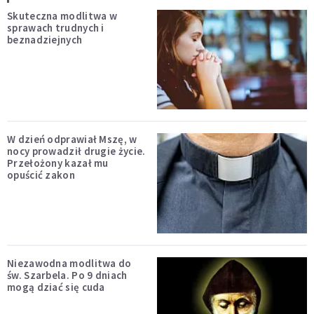
Skuteczna modlitwa w
sprawach trudnych i
beznadziejnych
W dzień odprawiał Mszę, w
nocy prowadził drugie życie.
Przełożony kazał mu
opuścić zakon
Niezawodna modlitwa do
św. Szarbela. Po 9 dniach
mogą dziać się cuda