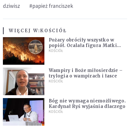
dziwisz
#papież franciszek
WIĘCEJ W:
KOŚCIÓŁ
Pożary obróciły wszystko w
popiół. Ocalała figura Matki
Bożej
KOŚCIÓŁ
Wampiry i Boże miłosierdzie –
trylogia o wampirach i łasce
KOŚCIÓŁ
Bóg nie wymaga niemożliwego.
Kardynał Ryś wyjaśnia dlaczego
KOŚCIÓŁ