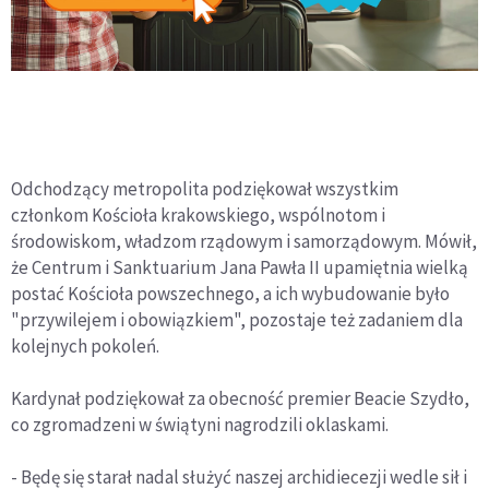
Odchodzący metropolita podziękował wszystkim
członkom Kościoła krakowskiego, wspólnotom i
środowiskom, władzom rządowym i samorządowym. Mówił,
że Centrum i Sanktuarium Jana Pawła II upamiętnia wielką
postać Kościoła powszechnego, a ich wybudowanie było
"przywilejem i obowiązkiem", pozostaje też zadaniem dla
kolejnych pokoleń.
Kardynał podziękował za obecność premier Beacie Szydło,
co zgromadzeni w świątyni nagrodzili oklaskami.
- Będę się starał nadal służyć naszej archidiecezji wedle sił i