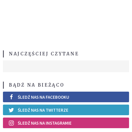
NAJCZĘŚCIEJ CZYTANE
BĄDŹ NA BIEŻĄCO
ŚLEDŹ NAS NA FACEBOOKU
ŚLEDŹ NAS NA TWITTERZE
ŚLEDŹ NAS NA INSTAGRAMIE