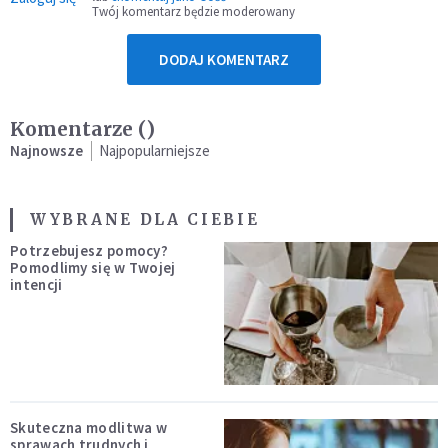
Twój komentarz będzie moderowany
DODAJ KOMENTARZ
Komentarze (
)
Najnowsze
Najpopularniejsze
WYBRANE DLA CIEBIE
Potrzebujesz pomocy?
Pomodlimy się w Twojej
intencji
Skuteczna modlitwa w
sprawach trudnych i