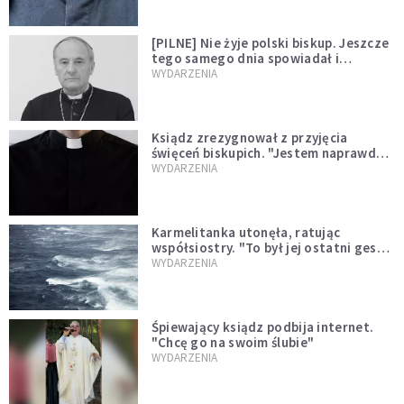
[PILNE] Nie żyje polski biskup. Jeszcze
tego samego dnia spowiadał i
sprawował Mszę świętą
WYDARZENIA
Ksiądz zrezygnował z przyjęcia
święceń biskupich. "Jestem naprawdę
niegodny"
WYDARZENIA
Karmelitanka utonęła, ratując
współsiostry. "To był jej ostatni gest
miłości"
WYDARZENIA
Śpiewający ksiądz podbija internet.
"Chcę go na swoim ślubie"
WYDARZENIA