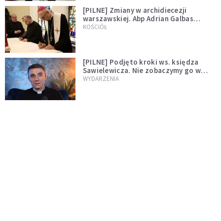
[PILNE] Zmiany w archidiecezji
warszawskiej. Abp Adrian Galbas
wręczył dekrety nowym proboszczom
KOŚCIÓŁ
[PILNE] Podjęto kroki ws. księdza
Sawielewicza. Nie zobaczymy go w
mediach
WYDARZENIA