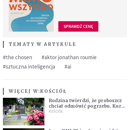
SPRAWDŹ CENĘ
TEMATY W ARTYKULE
#the chosen
#aktor jonathan roumie
#sztuczna inteligencja
#ai
WIĘCEJ W:
KOŚCIÓŁ
Rodzina twierdzi, że proboszcz
chciał odmówić pogrzebu. Kuria
zapowiada wyjaśnienia
KOŚCIÓŁ