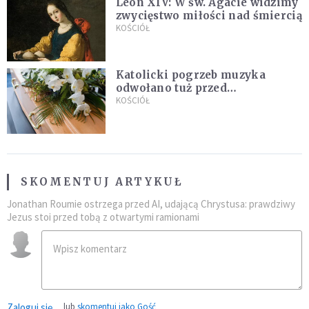
Leon XIV: W św. Agacie widzimy
zwycięstwo miłości nad śmiercią
KOŚCIÓŁ
Katolicki pogrzeb muzyka
odwołano tuż przed
uroczystością. Powodem była
KOŚCIÓŁ
przynależność do masonerii
SKOMENTUJ ARTYKUŁ
Jonathan Roumie ostrzega przed AI, udającą Chrystusa: prawdziwy
Jezus stoi przed tobą z otwartymi ramionami
Zaloguj się
lub
skomentuj jako Gość