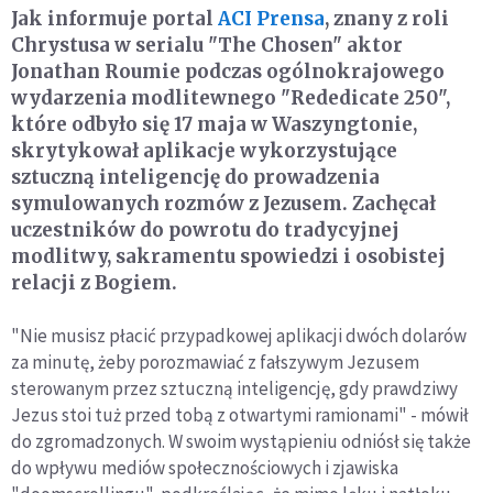
Jak informuje portal
ACI Prensa
, znany z roli
Chrystusa w serialu "The Chosen" aktor
Jonathan Roumie podczas ogólnokrajowego
wydarzenia modlitewnego "Rededicate 250",
które odbyło się 17 maja w Waszyngtonie,
skrytykował aplikacje wykorzystujące
sztuczną inteligencję do prowadzenia
symulowanych rozmów z Jezusem. Zachęcał
uczestników do powrotu do tradycyjnej
modlitwy, sakramentu spowiedzi i osobistej
relacji z Bogiem.
"Nie musisz płacić przypadkowej aplikacji dwóch dolarów
za minutę, żeby porozmawiać z fałszywym Jezusem
sterowanym przez sztuczną inteligencję, gdy prawdziwy
Jezus stoi tuż przed tobą z otwartymi ramionami" - mówił
do zgromadzonych. W swoim wystąpieniu odniósł się także
do wpływu mediów społecznościowych i zjawiska