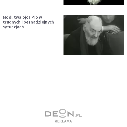
Modlitwa ojca Pio w
trudnych i beznadziejnych
sytuacjach