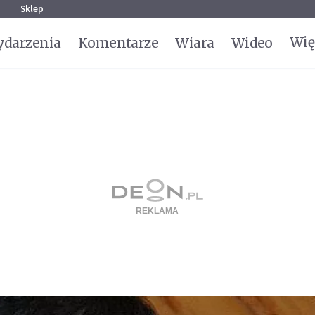
g
Sklep
Wię
darzenia
Komentarze
Wiara
Wideo