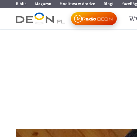
Przejdź do menu głównego
Przejdź do treści
Biblia
Magazyn
Modlitwa w drodze
Blogi
faceBó
Wy
Radio DEON