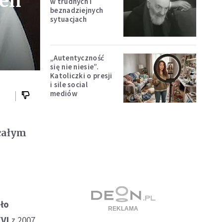
ień
w trudnych i
beznadziejnych
sytuacjach
„Autentyczność
się nie niesie”.
Katoliczki o presji
i sile social
mediów
całym
ło
VI
z 2007