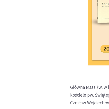
Główna Msza św. w 
kościele pw. Święteg
Czesław Wojciechows