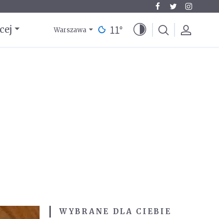
11
°
cej
Warszawa
WYBRANE DLA CIEBIE