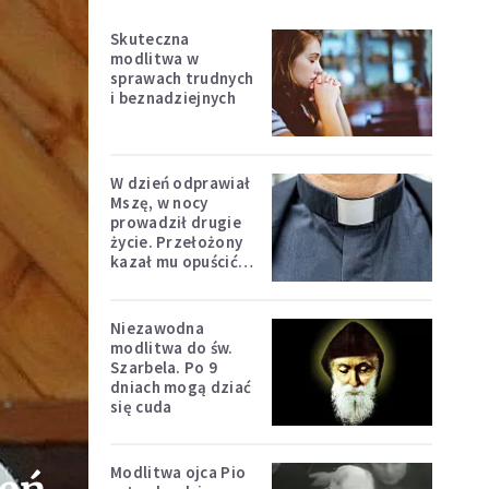
Skuteczna
modlitwa w
sprawach trudnych
i beznadziejnych
W dzień odprawiał
Mszę, w nocy
prowadził drugie
życie. Przełożony
kazał mu opuścić
zakon
Niezawodna
modlitwa do św.
Szarbela. Po 9
dniach mogą dziać
się cuda
Modlitwa ojca Pio