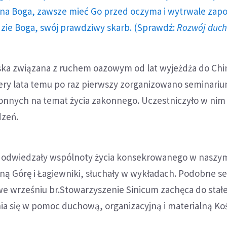
a Boga, zawsze mieć Go przed oczyma i wytrwale zap
dzie Boga, swój prawdziwy skarb. (Sprawdź:
Rozwój duc
ska związana z ruchem oazowym od lat wyjeżdża do Chi
tery lata temu po raz pierwszy zorganizowano seminariu
konnych na temat życia zakonnego. Uczestniczyło w nim 1
dzeń.
e odwiedzały wspólnoty życia konsekrowanego w naszym
sną Górę i Łagiewniki, słuchały w wykładach. Podobne 
we wrześniu br.Stowarzyszenie Sinicum zachęca do stał
a się w pomoc duchową, organizacyjną i materialną Ko