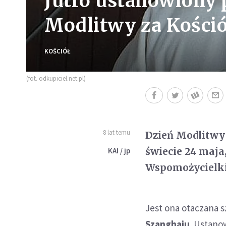
Jutro ustanowiony 
Modlitwy za Kośció
KOŚCIÓŁ
(fot. odkupiciel.net.pl)
8 lat temu
Dzień Modlitwy
świecie 24 maj
KAI / jp
Wspomożycielki
Jest ona otaczana 
Szanghaju
. Ustano