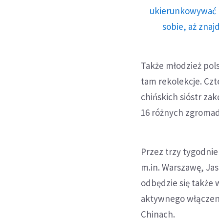
ukierunkowywać n
sobie, aż znaj
Także młodzież pol
tam rekolekcje. Cz
chińskich sióstr za
16 różnych zgroma
Przez trzy tygodni
m.in. Warszawę, Ja
odbędzie się także 
aktywnego włączeni
Chinach.