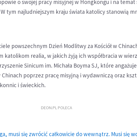
powie o swojej pracy misyjnej w Hongkongu i na temat s
 W tym najludniejszym kraju świata katolicy stanowią mni
iele powszechnym Dzień Modlitwy za Kościół w Chinac
m katolikom realia, w jakich żyją ich współbracia w wier
rzyszenie Sinicum im. Michała Boyma SJ, które angażuje
w Chinach poprzez pracę misyjną i wydawniczą oraz ksz
konnic i świeckich.
DEON.PL POLECA
ga, musi się zwrócić całkowicie do wewnątrz. Musi się w