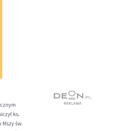
łecznym
iczył ks.
o Mszy św.