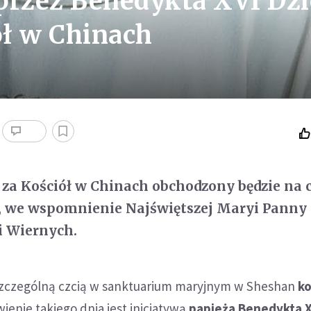
przez Benedykta XVI Dz
ł w Chinach
 za Kościół w Chinach obchodzony będzie na 
a, we wspomnienie Najświętszej Maryi Panny
 Wiernych.
szczególną czcią w sanktuarium maryjnym w Sheshan
ko
wienie takiego dnia jest inicjatywą
papieża Benedykta X