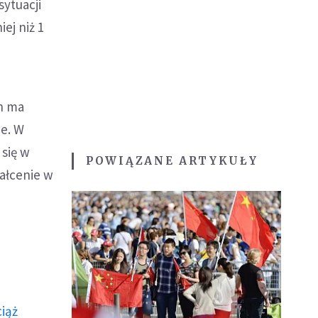
ytuacji
ej niż 1
h ma
ze. W
 się w
POWIĄZANE ARTYKUŁY
tałcenie w
ciąż