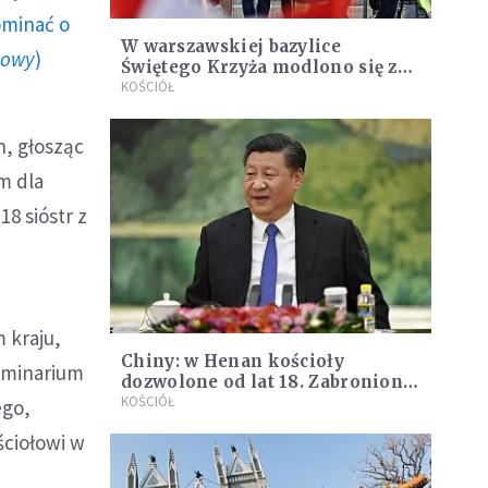
ominać o
W warszawskiej bazylice
howy
)
Świętego Krzyża modlono się za
Kościół w Chinach
KOŚCIÓŁ
n, głosząc
m dla
8 sióstr z
 kraju,
Chiny: w Henan kościoły
seminarium
dozwolone od lat 18. Zabroniono
księżom prowadzenia zajęć z
KOŚCIÓŁ
ego,
dziećmi
ściołowi w