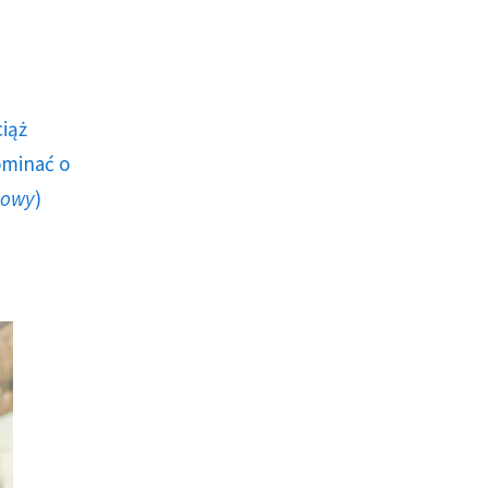
ciąż
ominać o
howy
)