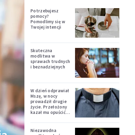
Potrzebujesz
pomocy?
Pomodlimy się w
Twojej intencji
Skuteczna
modlitwa w
sprawach trudnych
i beznadziejnych
W dzień odprawiał
Mszę, w nocy
prowadził drugie
życie. Przełożony
kazał mu opuścić
zakon
Niezawodna