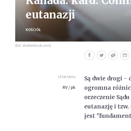
Kanada: kard. Colli
eutanazji
KOŚCIÓŁ
(fot. shutterstock.com)
10 lat temu
Są dwie drogi - 
ogromna różnic
RV / pk
orzeczenie Sądu
eutanazję i tzw
jest "fundament