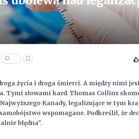
ns ubolewa nad legalizac
droga życia i droga śmierci. A między nimi jes
a. Tymi słowami kard. Thomas Collins skom
 Najwyższego Kanady, legalizujące w tym kra
. samobójstwo wspomagane. Podkreślił, że dec
alnie błędna".