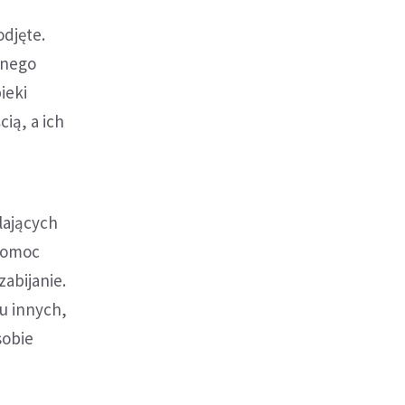
odjęte.
znego
ieki
cią, a ich
lających
"pomoc
zabijanie.
iu innych,
sobie