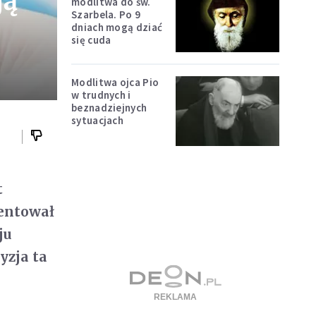
ją
modlitwa do św.
Szarbela. Po 9
dniach mogą dziać
się cuda
Modlitwa ojca Pio
w trudnych i
beznadziejnych
sytuacjach
t
entował
ju
yzja ta