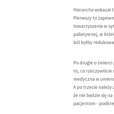
Hierarcha wskazał t
Pierwszy to zapew
towarzyszenia w syt
paliatywnej, w które
ból byłby redukowa
Po drugie o śmierci
to, co rzeczywiści
medyczna w umierani
A po trzecie należy
że nie będzie się n
pacjentom - podkreś