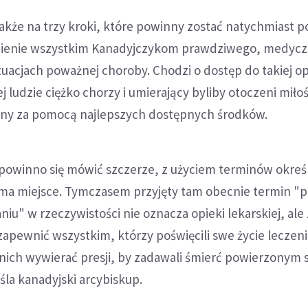
akże na trzy kroki, które powinny zostać natychmiast p
nienie wszystkim Kanadyjczykom prawdziwego, medyc
uacjach poważnej choroby. Chodzi o dostęp do takiej op
j ludzie ciężko chorzy i umierający byliby otoczeni miłoś
ny za pomocą najlepszych dostępnych środków.
 powinno się mówić szczerze, z użyciem terminów okreś
e ma miejsce. Tymczasem przyjęty tam obecnie termin 
u" w rzeczywistości nie oznacza opieki lekarskiej, ale 
 zapewnić wszystkim, którzy poświęcili swe życie leczen
a nich wywierać presji, by zadawali śmierć powierzonym 
la kanadyjski arcybiskup.