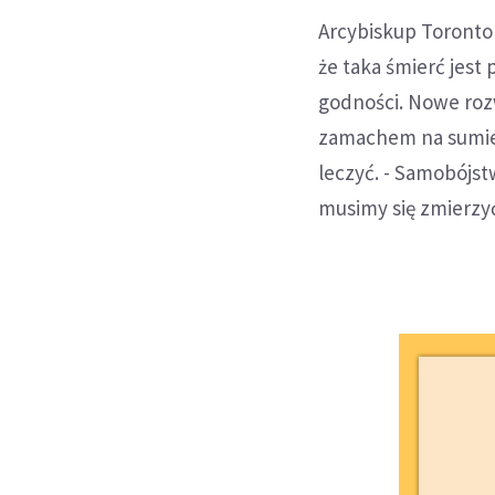
Arcybiskup Toront
że taka śmierć jest
godności. Nowe rozw
zamachem na sumieni
leczyć. - Samobójst
musimy się zmierzyć