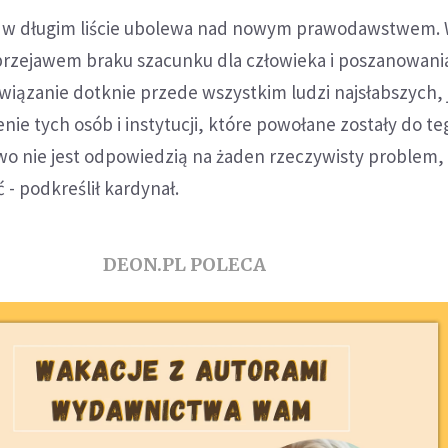
o w długim liście ubolewa nad nowym prawodawstwem. 
 przejawem braku szacunku dla człowieka i poszanowani
iązanie dotknie przede wszystkim ludzi najsłabszych, j
e tych osób i instytucji, które powołane zostały do te
wo nie jest odpowiedzią na żaden rzeczywisty problem, 
 - podkreślił kardynał.
DEON.PL POLECA