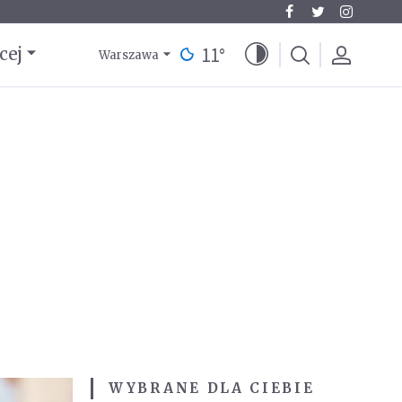
11
°
cej
Warszawa
WYBRANE DLA CIEBIE