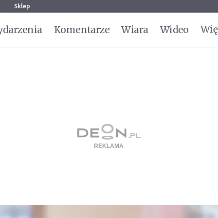
g
Sklep
Wię
darzenia
Komentarze
Wiara
Wideo