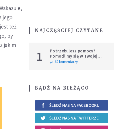
Wskazuje,
a jego
est też
NAJCZĘŚCIEJ CZYTANE
go, by
z jakim
Potrzebujesz pomocy?
1
Pomodlimy się w Twojej
intencji
62 komentarzy
BĄDŹ NA BIEŻĄCO
ŚLEDŹ NAS NA FACEBOOKU
ŚLEDŹ NAS NA TWITTERZE