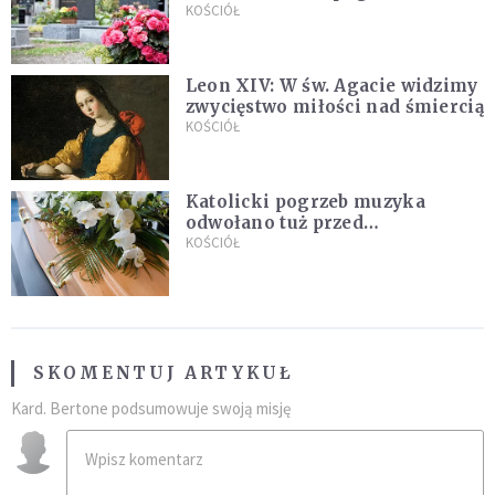
zapowiada wyjaśnienia
KOŚCIÓŁ
Leon XIV: W św. Agacie widzimy
zwycięstwo miłości nad śmiercią
KOŚCIÓŁ
Katolicki pogrzeb muzyka
odwołano tuż przed
uroczystością. Powodem była
KOŚCIÓŁ
przynależność do masonerii
SKOMENTUJ ARTYKUŁ
Kard. Bertone podsumowuje swoją misję