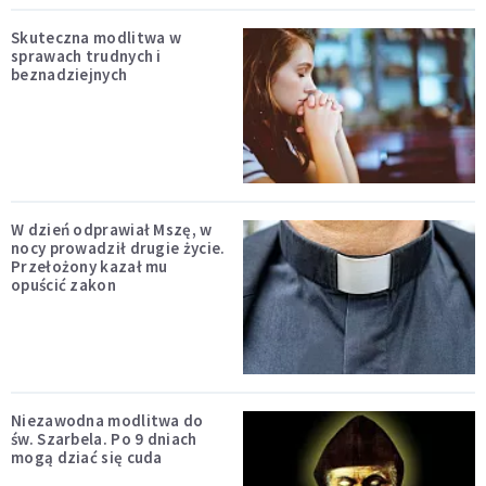
Skuteczna modlitwa w
sprawach trudnych i
beznadziejnych
W dzień odprawiał Mszę, w
nocy prowadził drugie życie.
Przełożony kazał mu
opuścić zakon
Niezawodna modlitwa do
św. Szarbela. Po 9 dniach
mogą dziać się cuda