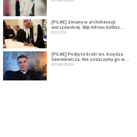
WYDARZENIA
[PILNE] Zmiany w archidiecezji
warszawskiej. Abp Adrian Galbas
wręczył dekrety nowym proboszczom
KOŚCIÓŁ
[PILNE] Podjęto kroki ws. księdza
Sawielewicza. Nie zobaczymy go w
mediach
WYDARZENIA