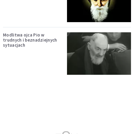
Modlitwa ojca Pio w
trudnych i beznadziejnych
sytuacjach