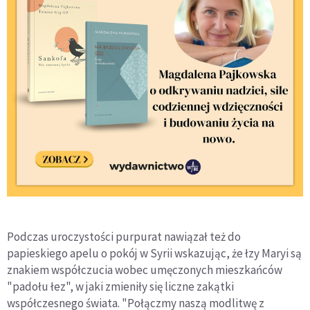
Podczas uroczystości purpurat nawiązał też do
papieskiego apelu o pokój w Syrii wskazując, że łzy Maryi są
znakiem współczucia wobec umęczonych mieszkańców
"padołu łez", w jaki zmieniły się liczne zakątki
współczesnego świata. "Połączmy naszą modlitwę z