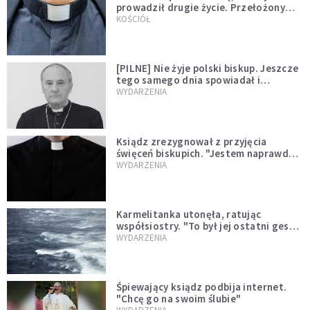
prowadził drugie życie. Przełożony
kazał mu opuścić zakon
KOŚCIÓŁ
[PILNE] Nie żyje polski biskup. Jeszcze
tego samego dnia spowiadał i
sprawował Mszę świętą
WYDARZENIA
Ksiądz zrezygnował z przyjęcia
święceń biskupich. "Jestem naprawdę
niegodny"
WYDARZENIA
Karmelitanka utonęła, ratując
współsiostry. "To był jej ostatni gest
miłości"
WYDARZENIA
Śpiewający ksiądz podbija internet.
"Chcę go na swoim ślubie"