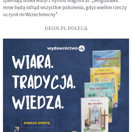
spełniają słowa Maryi z hymnu Magnificat: „Błogosławić
mnie będą odtąd wszystkie pokolenia, gdyż wielkie rzeczy
uczynił mi Wszechmocny”.
DEON.PL POLECA