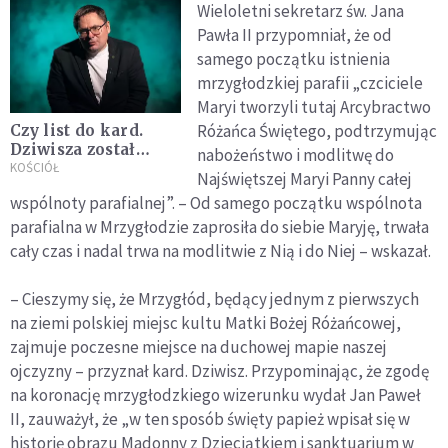
Wieloletni sekretarz św. Jana
Pawła II przypomniał, że od
samego początku istnienia
mrzygłodzkiej parafii „czciciele
Maryi tworzyli tutaj Arcybractwo
Różańca Świętego, podtrzymując
Czy list do kard.
Dziwisza został
nabożeństwo i modlitwę do
odnaleziony?
KOŚCIÓŁ
Najświętszej Maryi Panny całej
Sprawę
wspólnoty parafialnej”. – Od samego początku wspólnota
podsumowuje
parafialna w Mrzygłodzie zaprosiła do siebie Maryję, trwała
Tomasz
Terlikowski
cały czas i nadal trwa na modlitwie z Nią i do Niej – wskazał.
– Cieszymy się, że Mrzygłód, będący jednym z pierwszych
na ziemi polskiej miejsc kultu Matki Bożej Różańcowej,
zajmuje poczesne miejsce na duchowej mapie naszej
ojczyzny – przyznał kard. Dziwisz. Przypominając, że zgodę
na koronację mrzygłodzkiego wizerunku wydał Jan Paweł
II, zauważył, że „w ten sposób święty papież wpisał się w
historię obrazu Madonny z Dzieciątkiem i sanktuarium w