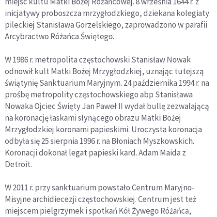
miejsc kultu Matki Bożej Różańcowej. 8 września 1644 r. z
inicjatywy proboszcza mrzygłodzkiego, dziekana kolegiaty
pileckiej Stanisława Gorzelskiego, zaprowadzono w parafii
Arcybractwo Różańca Świętego.
W 1986 r. metropolita częstochowski Stanisław Nowak
odnowił kult Matki Bożej Mrzygłodzkiej, uznając tutejszą
świątynię Sanktuarium Maryjnym. 24 października 1994 r. na
prośbę metropolity częstochowskiego abp Stanisława
Nowaka Ojciec Święty Jan Paweł II wydał bullę zezwalającą
na koronację łaskami słynącego obrazu Matki Bożej
Mrzygłodzkiej koronami papieskimi. Uroczysta koronacja
odbyła się 25 sierpnia 1996 r. na Błoniach Myszkowskich.
Koronacji dokonał legat papieski kard. Adam Maida z
Detroit.
W 2011 r. przy sanktuarium powstało Centrum Maryjno-
Misyjne archidiecezji częstochowskiej. Centrum jest też
miejscem pielgrzymek i spotkań Kół Żywego Różańca,