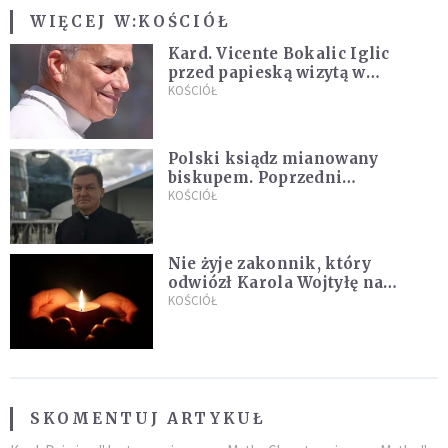
WIĘCEJ W:
KOŚCIÓŁ
Kard. Vicente Bokalic Iglic
przed papieską wizytą w
Argentynie: Nasz pokorny lud
KOŚCIÓŁ
kocha papieża
Polski ksiądz mianowany
biskupem. Poprzedni
ordynariusz zrezygnował
KOŚCIÓŁ
Nie żyje zakonnik, który
odwiózł Karola Wojtyłę na
konklawe. Jan Paweł II nazywał
KOŚCIÓŁ
go "winowajcą"
SKOMENTUJ ARTYKUŁ