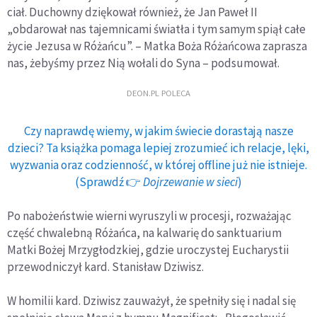
ciał. Duchowny dziękował również, że Jan Paweł II
„obdarował nas tajemnicami światła i tym samym spiął całe
życie Jezusa w Różańcu”. – Matka Boża Różańcowa zaprasza
nas, żebyśmy przez Nią wołali do Syna – podsumował.
DEON.PL POLECA
Czy naprawdę wiemy, w jakim świecie dorastają nasze
dzieci? Ta książka pomaga lepiej zrozumieć ich relacje, lęki,
wyzwania oraz codzienność, w której offline już nie istnieje.
(Sprawdź 👉
Dojrzewanie w sieci
)
Po nabożeństwie wierni wyruszyli w procesji, rozważając
część chwalebną Różańca, na kalwarię do sanktuarium
Matki Bożej Mrzygłodzkiej, gdzie uroczystej Eucharystii
przewodniczył kard. Stanisław Dziwisz.
W homilii kard. Dziwisz zauważył, że spełniły się i nadal się