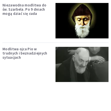
Niezawodna modlitwa do
św. Szarbela. Po 9 dniach
mogą dziać się cuda
Modlitwa ojca Pio w
trudnych i beznadziejnych
sytuacjach