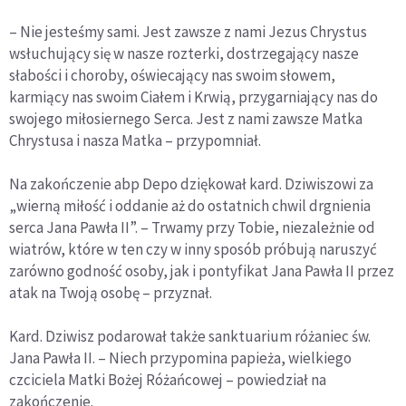
– Nie jesteśmy sami. Jest zawsze z nami Jezus Chrystus
wsłuchujący się w nasze rozterki, dostrzegający nasze
słabości i choroby, oświecający nas swoim słowem,
karmiący nas swoim Ciałem i Krwią, przygarniający nas do
swojego miłosiernego Serca. Jest z nami zawsze Matka
Chrystusa i nasza Matka – przypomniał.
Na zakończenie abp Depo dziękował kard. Dziwiszowi za
„wierną miłość i oddanie aż do ostatnich chwil drgnienia
serca Jana Pawła II”. – Trwamy przy Tobie, niezależnie od
wiatrów, które w ten czy w inny sposób próbują naruszyć
zarówno godność osoby, jak i pontyfikat Jana Pawła II przez
atak na Twoją osobę – przyznał.
Kard. Dziwisz podarował także sanktuarium różaniec św.
Jana Pawła II. – Niech przypomina papieża, wielkiego
czciciela Matki Bożej Różańcowej – powiedział na
zakończenie.