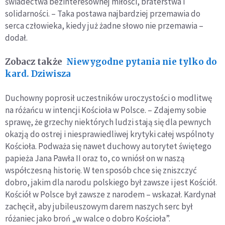
świadectwa bezinteresownej miłości, braterstwa i
solidarności. – Taka postawa najbardziej przemawia do
serca człowieka, kiedy już żadne słowo nie przemawia –
dodał.
Zobacz także
Niewygodne pytania nie tylko do
kard. Dziwisza
Duchowny poprosił uczestników uroczystości o modlitwę
na różańcu w intencji Kościoła w Polsce. – Zdajemy sobie
sprawę, że grzechy niektórych ludzi stają się dla pewnych
okazją do ostrej i niesprawiedliwej krytyki całej wspólnoty
Kościoła. Podważa się nawet duchowy autorytet świętego
papieża Jana Pawła II oraz to, co wniósł on w naszą
współczesną historię. W ten sposób chce się zniszczyć
dobro, jakim dla narodu polskiego był zawsze i jest Kościół.
Kościół w Polsce był zawsze z narodem – wskazał. Kardynał
zachęcił, aby jubileuszowym darem naszych serc był
różaniec jako broń „w walce o dobro Kościoła”.