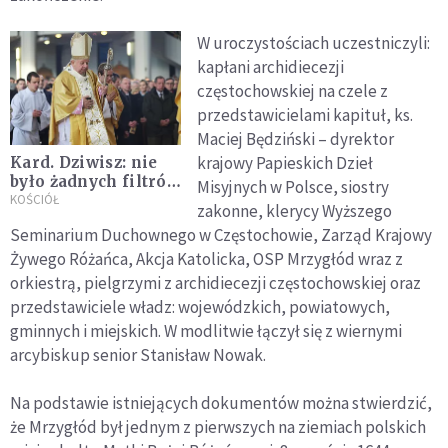
W uroczystościach uczestniczyli:
kapłani archidiecezji
częstochowskiej na czele z
przedstawicielami kapituł, ks.
Maciej Będziński – dyrektor
krajowy Papieskich Dzieł
Kard. Dziwisz: nie
było żadnych filtrów
Misyjnych w Polsce, siostry
i blokad informacji
KOŚCIÓŁ
zakonne, klerycy Wyższego
Seminarium Duchownego w Częstochowie, Zarząd Krajowy
Żywego Różańca, Akcja Katolicka, OSP Mrzygłód wraz z
orkiestrą, pielgrzymi z archidiecezji częstochowskiej oraz
przedstawiciele władz: wojewódzkich, powiatowych,
gminnych i miejskich. W modlitwie łączył się z wiernymi
arcybiskup senior Stanisław Nowak.
Na podstawie istniejących dokumentów można stwierdzić,
że Mrzygłód był jednym z pierwszych na ziemiach polskich