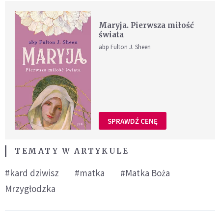
Maryja. Pierwsza miłość
świata
abp Fulton J. Sheen
SPRAWDŹ CENĘ
TEMATY W ARTYKULE
#kard dziwisz
#matka
#Matka Boża
Mrzygłodzka