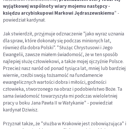
wyjątkowej wspólnoty wiary mojemu następcy -
księdzu arcybiskupowi Markowi Jędraszewskiemu
" -
powiedział kardynał.
Jak stwierdził, przyjmuje odznaczenie "jako wyraz uznania
dla spraw, które dokonały się podczas minionych lat,
również dla dobra Polski". "Służąc Chrystusowi i Jego
Ewangelii, zawsze miałem świadomość, że w ten sposób
najlepiej służę człowiekowi, a także mojej ojczyźnie Polsce.
Przecież nasz naród od ponad tysiąca lat, mniej lub bardziej
wiernie, rzeźbi swoją tożsamość na fundamencie
ewangelicznych wartości dobra i miłości, godności
człowieka, stworzonego na obraz i podobieństwo Boże. Ta
sama świadomość towarzyszyła mi podczas wieloletniej
pracy u boku Jana Pawła II w Watykanie" - powiedział
kardynał Dziwisz.
Przyznał także, że "służba w Krakowie jest zobowiązująca" i