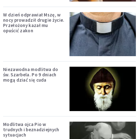
W dzień odprawiał Mszę, w
nocy prowadził drugie życie.
Przełożony kazał mu
opuścić zakon
Niezawodna modlitwa do
św. Szarbela. Po 9 dniach
mogą dziać się cuda
Modlitwa ojca Pio w
trudnych i beznadziejnych
sytuacjach