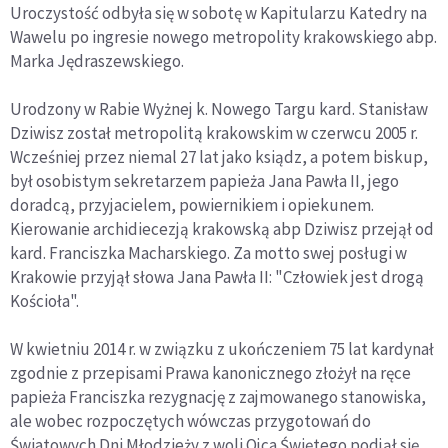
Uroczystość odbyła się w sobotę w Kapitularzu Katedry na
Wawelu po ingresie nowego metropolity krakowskiego abp.
Marka Jędraszewskiego.
Urodzony w Rabie Wyżnej k. Nowego Targu kard. Stanisław
Dziwisz został metropolitą krakowskim w czerwcu 2005 r.
Wcześniej przez niemal 27 lat jako ksiądz, a potem biskup,
był osobistym sekretarzem papieża Jana Pawła II, jego
doradcą, przyjacielem, powiernikiem i opiekunem.
Kierowanie archidiecezją krakowską abp Dziwisz przejął od
kard. Franciszka Macharskiego. Za motto swej posługi w
Krakowie przyjął słowa Jana Pawła II: "Człowiek jest drogą
Kościoła".
W kwietniu 2014 r. w związku z ukończeniem 75 lat kardynał
zgodnie z przepisami Prawa kanonicznego złożył na ręce
papieża Franciszka rezygnację z zajmowanego stanowiska,
ale wobec rozpoczętych wówczas przygotowań do
Światowych Dni Młodzieży z woli Ojca Świętego podjął się