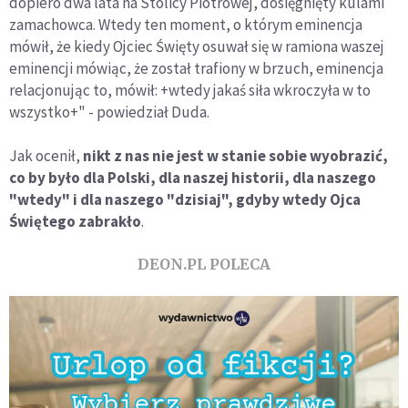
dopiero dwa lata na Stolicy Piotrowej, dosięgnięty kulami
zamachowca. Wtedy ten moment, o którym eminencja
mówił, że kiedy Ojciec Święty osuwał się w ramiona waszej
eminencji mówiąc, że został trafiony w brzuch, eminencja
relacjonując to, mówił: +wtedy jakaś siła wkroczyła w to
wszystko+" - powiedział Duda.
Jak ocenił,
nikt z nas nie jest w stanie sobie wyobrazić,
co by było dla Polski, dla naszej historii, dla naszego
"wtedy" i dla naszego "dzisiaj", gdyby wtedy Ojca
Świętego zabrakło
.
DEON.PL POLECA