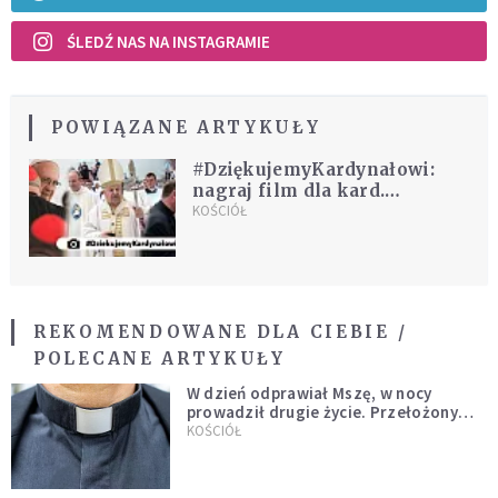
ŚLEDŹ NAS NA INSTAGRAMIE
POWIĄZANE ARTYKUŁY
#DziękujemyKardynałowi:
nagraj film dla kard.
Dziwisza
KOŚCIÓŁ
REKOMENDOWANE DLA CIEBIE /
POLECANE ARTYKUŁY
W dzień odprawiał Mszę, w nocy
prowadził drugie życie. Przełożony
kazał mu opuścić zakon
KOŚCIÓŁ