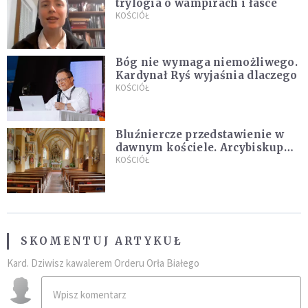
trylogia o wampirach i łasce
KOŚCIÓŁ
Bóg nie wymaga niemożliwego.
Kardynał Ryś wyjaśnia dlaczego
KOŚCIÓŁ
Bluźniercze przedstawienie w
dawnym kościele. Arcybiskup
stanowczo reaguje
KOŚCIÓŁ
SKOMENTUJ ARTYKUŁ
Kard. Dziwisz kawalerem Orderu Orła Białego