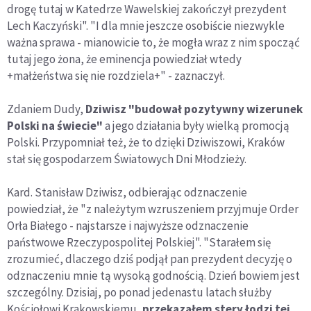
drogę tutaj w Katedrze Wawelskiej zakończył prezydent
Lech Kaczyński". "I dla mnie jeszcze osobiście niezwykle
ważna sprawa - mianowicie to, że mogła wraz z nim spocząć
tutaj jego żona, że eminencja powiedział wtedy
+małżeństwa się nie rozdziela+" - zaznaczył.
Zdaniem Dudy,
Dziwisz "budował pozytywny wizerunek
Polski na świecie"
a jego działania były wielką promocją
Polski. Przypomniał też, że to dzięki Dziwiszowi, Kraków
stał się gospodarzem Światowych Dni Młodzieży.
Kard. Stanisław Dziwisz, odbierając odznaczenie
powiedział, że "z należytym wzruszeniem przyjmuje Order
Orła Białego - najstarsze i najwyższe odznaczenie
państwowe Rzeczypospolitej Polskiej". "Starałem się
zrozumieć, dlaczego dziś podjął pan prezydent decyzję o
odznaczeniu mnie tą wysoką godnością. Dzień bowiem jest
szczególny. Dzisiaj, po ponad jedenastu latach służby
Kościołowi Krakowskiemu,
przekazałem stery łodzi tej