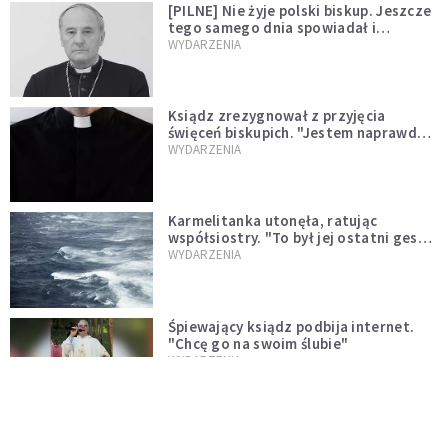
[PILNE] Nie żyje polski biskup. Jeszcze
tego samego dnia spowiadał i
sprawował Mszę świętą
WYDARZENIA
Ksiądz zrezygnował z przyjęcia
święceń biskupich. "Jestem naprawdę
niegodny"
WYDARZENIA
Karmelitanka utonęła, ratując
współsiostry. "To był jej ostatni gest
miłości"
WYDARZENIA
Śpiewający ksiądz podbija internet.
"Chcę go na swoim ślubie"
WYDARZENIA
[PILNE] Zmiany w archidiecezji