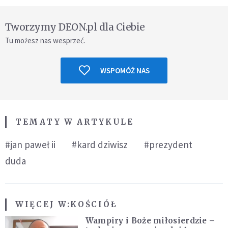
Tworzymy DEON.pl dla Ciebie
Tu możesz nas wesprzeć.
WSPOMÓŻ NAS
TEMATY W ARTYKULE
#jan paweł ii
#kard dziwisz
#prezydent
duda
WIĘCEJ W:
KOŚCIÓŁ
Wampiry i Boże miłosierdzie –