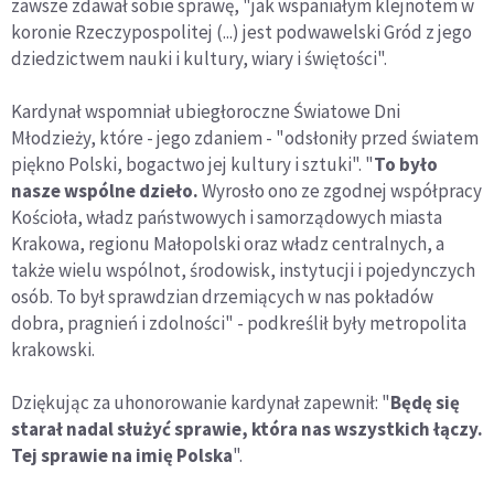
zawsze zdawał sobie sprawę, "jak wspaniałym klejnotem w
koronie Rzeczypospolitej (...) jest podwawelski Gród z jego
dziedzictwem nauki i kultury, wiary i świętości".
Kardynał wspomniał ubiegłoroczne Światowe Dni
Młodzieży, które - jego zdaniem - "odsłoniły przed światem
piękno Polski, bogactwo jej kultury i sztuki". "
To było
nasze wspólne dzieło.
Wyrosło ono ze zgodnej współpracy
Kościoła, władz państwowych i samorządowych miasta
Krakowa, regionu Małopolski oraz władz centralnych, a
także wielu wspólnot, środowisk, instytucji i pojedynczych
osób. To był sprawdzian drzemiących w nas pokładów
dobra, pragnień i zdolności" - podkreślił były metropolita
krakowski.
Dziękując za uhonorowanie kardynał zapewnił: "
Będę się
starał nadal służyć sprawie, która nas wszystkich łączy.
Tej sprawie na imię Polska
".