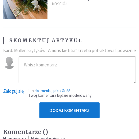
uroczystością. Powodem była
KOŚCIÓŁ
przynależność do masonerii
SKOMENTUJ ARTYKUŁ
Kard. Müller: krytyków "Amoris laetitia" trzeba potraktować poważnie
Zaloguj się
lub
skomentuj jako Gość
Twój komentarz będzie moderowany
DODAJ KOMENTARZ
Komentarze (
)
Najnowsze
Najpopularniejsze