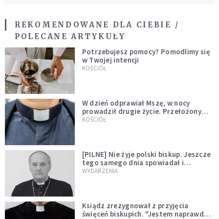
REKOMENDOWANE DLA CIEBIE /
POLECANE ARTYKUŁY
Potrzebujesz pomocy? Pomodlimy się
w Twojej intencji
KOŚCIÓŁ
W dzień odprawiał Mszę, w nocy
prowadził drugie życie. Przełożony
kazał mu opuścić zakon
KOŚCIÓŁ
[PILNE] Nie żyje polski biskup. Jeszcze
tego samego dnia spowiadał i
sprawował Mszę świętą
WYDARZENIA
Ksiądz zrezygnował z przyjęcia
święceń biskupich. "Jestem naprawdę