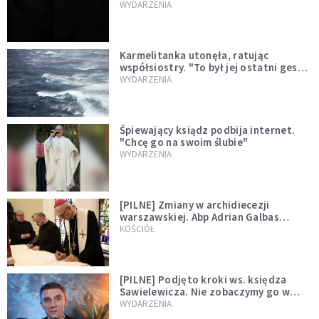
niegodny"
WYDARZENIA
Karmelitanka utonęła, ratując
współsiostry. "To był jej ostatni gest
miłości"
WYDARZENIA
Śpiewający ksiądz podbija internet.
"Chcę go na swoim ślubie"
WYDARZENIA
[PILNE] Zmiany w archidiecezji
warszawskiej. Abp Adrian Galbas
wręczył dekrety nowym proboszczom
KOŚCIÓŁ
[PILNE] Podjęto kroki ws. księdza
Sawielewicza. Nie zobaczymy go w
mediach
WYDARZENIA