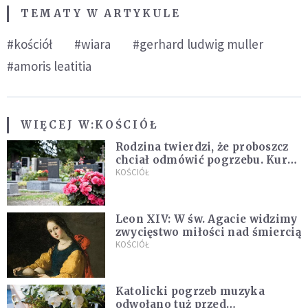
TEMATY W ARTYKULE
#kościół
#wiara
#gerhard ludwig muller
#amoris leatitia
WIĘCEJ W:
KOŚCIÓŁ
Rodzina twierdzi, że proboszcz
chciał odmówić pogrzebu. Kuria
zapowiada wyjaśnienia
KOŚCIÓŁ
Leon XIV: W św. Agacie widzimy
zwycięstwo miłości nad śmiercią
KOŚCIÓŁ
Katolicki pogrzeb muzyka
odwołano tuż przed