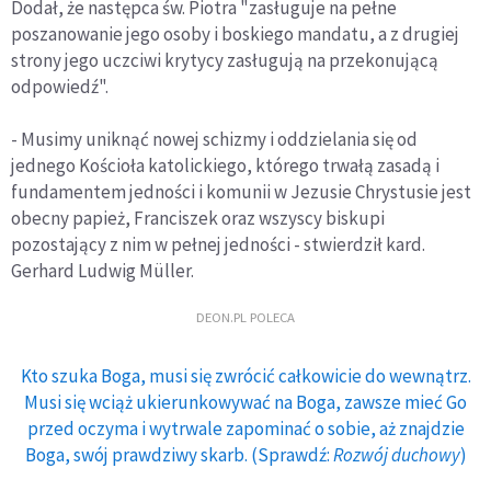
Dodał, że następca św. Piotra "zasługuje na pełne
poszanowanie jego osoby i boskiego mandatu, a z drugiej
strony jego uczciwi krytycy zasługują na przekonującą
odpowiedź".
- Musimy uniknąć nowej schizmy i oddzielania się od
jednego Kościoła katolickiego, którego trwałą zasadą i
fundamentem jedności i komunii w Jezusie Chrystusie jest
obecny papież, Franciszek oraz wszyscy biskupi
pozostający z nim w pełnej jedności - stwierdził kard.
Gerhard Ludwig Müller.
DEON.PL POLECA
Kto szuka Boga, musi się zwrócić całkowicie do wewnątrz.
Musi się wciąż ukierunkowywać na Boga, zawsze mieć Go
przed oczyma i wytrwale zapominać o sobie, aż znajdzie
Boga, swój prawdziwy skarb. (Sprawdź:
Rozwój duchowy
)