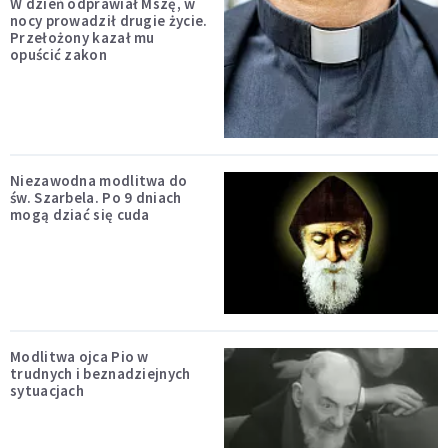
W dzień odprawiał Mszę, w
nocy prowadził drugie życie.
Przełożony kazał mu
opuścić zakon
Niezawodna modlitwa do
św. Szarbela. Po 9 dniach
mogą dziać się cuda
Modlitwa ojca Pio w
trudnych i beznadziejnych
sytuacjach