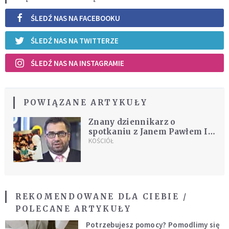
ŚLEDŹ NAS NA FACEBOOKU
ŚLEDŹ NAS NA TWITTERZE
ŚLEDŹ NAS NA INSTAGRAMIE
POWIĄZANE ARTYKUŁY
Znany dziennikarz o
spotkaniu z Janem Pawłem II:
powiedziałem do niego "dzień
KOŚCIÓŁ
dobry panu". Papież
zareagował
REKOMENDOWANE DLA CIEBIE /
POLECANE ARTYKUŁY
Potrzebujesz pomocy? Pomodlimy się