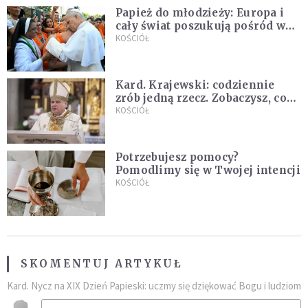
Papież do młodzieży: Europa i
cały świat poszukują pośród was
nowych świętych
KOŚCIÓŁ
Kard. Krajewski: codziennie
zrób jedną rzecz. Zobaczysz, co
stanie się z twoim życiem
KOŚCIÓŁ
Potrzebujesz pomocy?
Pomodlimy się w Twojej intencji
KOŚCIÓŁ
SKOMENTUJ ARTYKUŁ
Kard. Nycz na XIX Dzień Papieski: uczmy się dziękować Bogu i ludziom