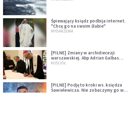
Śpiewający ksiądz podbija internet.
"Chcę go na swoim ślubie"
WYDARZENIA
[PILNE] Zmiany w archidiecezji
warszawskiej. Abp Adrian Galbas
wręczył dekrety nowym proboszczom
KOŚCIÓŁ
[PILNE] Podjęto kroki ws. księdza
Sawielewicza. Nie zobaczymy go w
mediach
WYDARZENIA