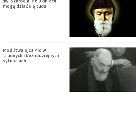
św. Szarbela. Po 9 dniach
mogą dziać się cuda
Modlitwa ojca Pio w
trudnych i beznadziejnych
sytuacjach