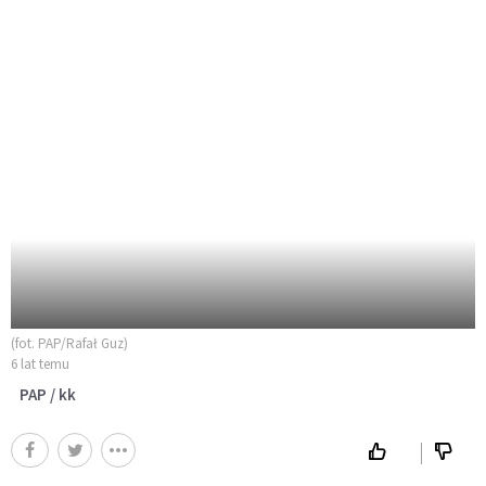
(fot. PAP/Rafał Guz)
6 lat temu
PAP / kk