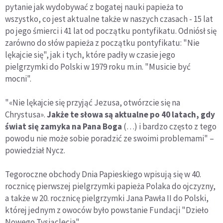
pytanie jak wydobywać z bogatej nauki papieża to
wszystko, co jest aktualne także w naszych czasach - 15 lat
po jego śmierci i 41 lat od początku pontyfikatu. Odniósł się
zarówno do słów papieża z początku pontyfikatu: "Nie
lękajcie się", jak i tych, które padły w czasie jego
pielgrzymki do Polski w 1979 roku m.in. "Musicie być
mocni".
"«Nie lękajcie się przyjąć Jezusa, otwórzcie się na
Chrystusa».
Jakże te słowa są aktualne po 40 latach, gdy
świat się zamyka na Pana Boga
(…) i bardzo często z tego
powodu nie może sobie poradzić ze swoimi problemami" –
powiedział Nycz.
Tegoroczne obchody Dnia Papieskiego wpisują się w 40.
rocznicę pierwszej pielgrzymki papieża Polaka do ojczyzny,
a także w 20. rocznicę pielgrzymki Jana Pawła II do Polski,
której jednym z owoców było powstanie Fundacji "Dzieło
Nowego Tysiąclecia".