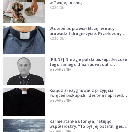
w Twojej intencji
KOŚCIÓŁ
W dzień odprawiał Mszę, w nocy
prowadził drugie życie. Przełożony
kazał mu opuścić zakon
KOŚCIÓŁ
[PILNE] Nie żyje polski biskup. Jeszcze
tego samego dnia spowiadał i
sprawował Mszę świętą
WYDARZENIA
Ksiądz zrezygnował z przyjęcia
święceń biskupich. "Jestem naprawdę
niegodny"
WYDARZENIA
Karmelitanka utonęła, ratując
współsiostry. "To był jej ostatni gest
miłości"
WYDARZENIA