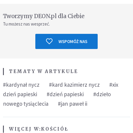
Tworzymy DEON.pl dla Ciebie
Tu możesz nas wesprzeć.
WSPOMÓŻ NAS
TEMATY W ARTYKULE
#kardynał nycz
#kard kazimierz nycz
#xix
dzień papieski
#dzień papieski
#dzieło
nowego tysiąclecia
#jan paweł ii
WIĘCEJ W:
KOŚCIÓŁ