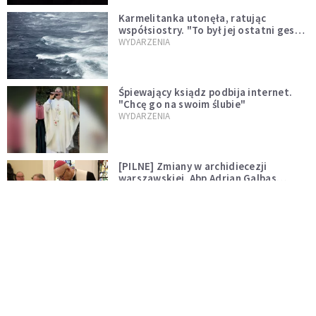
Karmelitanka utonęła, ratując
współsiostry. "To był jej ostatni gest
miłości"
WYDARZENIA
Śpiewający ksiądz podbija internet.
"Chcę go na swoim ślubie"
WYDARZENIA
[PILNE] Zmiany w archidiecezji
warszawskiej. Abp Adrian Galbas
wręczył dekrety nowym proboszczom
KOŚCIÓŁ
[PILNE] Podjęto kroki ws. księdza
Sawielewicza. Nie zobaczymy go w
mediach
WYDARZENIA