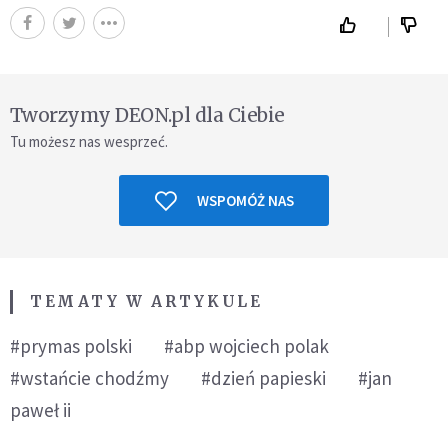
Tworzymy DEON.pl dla Ciebie
Tu możesz nas wesprzeć.
WSPOMÓŻ NAS
TEMATY W ARTYKULE
#prymas polski
#abp wojciech polak
#wstańcie chodźmy
#dzień papieski
#jan
paweł ii