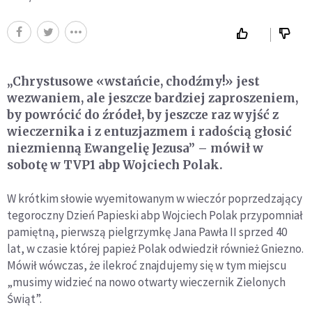
„Chrystusowe «wstańcie, chodźmy!» jest
wezwaniem, ale jeszcze bardziej zaproszeniem,
by powrócić do źródeł, by jeszcze raz wyjść z
wieczernika i z entuzjazmem i radością głosić
niezmienną Ewangelię Jezusa” – mówił w
sobotę w TVP1 abp Wojciech Polak.
W krótkim słowie wyemitowanym w wieczór poprzedzający
tegoroczny Dzień Papieski abp Wojciech Polak przypomniał
pamiętną, pierwszą pielgrzymkę Jana Pawła II sprzed 40
lat, w czasie której papież Polak odwiedził również Gniezno.
Mówił wówczas, że ilekroć znajdujemy się w tym miejscu
„musimy widzieć na nowo otwarty wieczernik Zielonych
Świąt”.