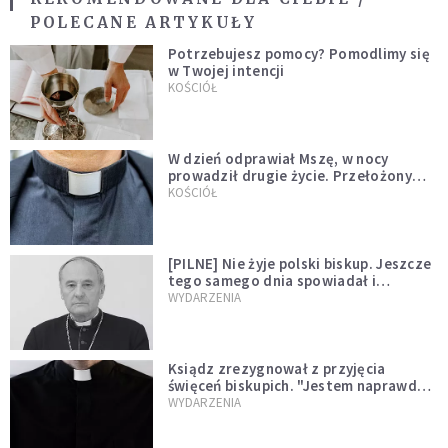
POLECANE ARTYKUŁY
Potrzebujesz pomocy? Pomodlimy się
w Twojej intencji
KOŚCIÓŁ
W dzień odprawiał Mszę, w nocy
prowadził drugie życie. Przełożony
kazał mu opuścić zakon
KOŚCIÓŁ
[PILNE] Nie żyje polski biskup. Jeszcze
tego samego dnia spowiadał i
sprawował Mszę świętą
WYDARZENIA
Ksiądz zrezygnował z przyjęcia
święceń biskupich. "Jestem naprawdę
niegodny"
WYDARZENIA