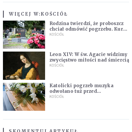
WIĘCEJ W:
KOŚCIÓŁ
Rodzina twierdzi, że proboszcz
chciał odmówić pogrzebu. Kuria
zapowiada wyjaśnienia
KOŚCIÓŁ
Leon XIV: W św. Agacie widzimy
zwycięstwo miłości nad śmiercią
KOŚCIÓŁ
Katolicki pogrzeb muzyka
odwołano tuż przed
uroczystością. Powodem była
KOŚCIÓŁ
przynależność do masonerii
SKOMENTUJ ARTYKUŁ