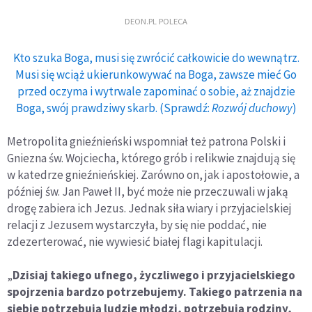
DEON.PL POLECA
Kto szuka Boga, musi się zwrócić całkowicie do wewnątrz.
Musi się wciąż ukierunkowywać na Boga, zawsze mieć Go
przed oczyma i wytrwale zapominać o sobie, aż znajdzie
Boga, swój prawdziwy skarb. (Sprawdź:
Rozwój duchowy
)
Metropolita gnieźnieński wspomniał też patrona Polski i
Gniezna św. Wojciecha, którego grób i relikwie znajdują się
w katedrze gnieźnieńskiej. Zarówno on, jak i apostołowie, a
później św. Jan Paweł II, być może nie przeczuwali w jaką
drogę zabiera ich Jezus. Jednak siła wiary i przyjacielskiej
relacji z Jezusem wystarczyła, by się nie poddać, nie
zdezerterować, nie wywiesić białej flagi kapitulacji.
„
Dzisiaj takiego ufnego, życzliwego i przyjacielskiego
spojrzenia bardzo potrzebujemy. Takiego patrzenia na
siebie potrzebują ludzie młodzi, potrzebują rodziny,