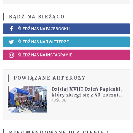
BĄDŹ NA BIEŻĄCO
ŚLEDŹ NAS NA FACEBOOKU
ŚLEDŹ NAS NA TWITTERZE
ŚLEDŹ NAS NA INSTAGRAMIE
POWIĄZANE ARTYKUŁY
Dzisiaj XVIII Dzień Papieski,
który zbiegł się z 40. rocznicą
pontyfikatu Jana Pawła II
KOŚCIÓŁ
REKOMENDOWANE DLA CIEBIE /