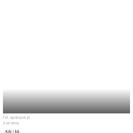
Fot. episkopat.pl
6 lat temu
KAI / kk