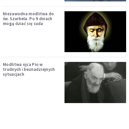
Niezawodna modlitwa do
św. Szarbela. Po 9 dniach
mogą dziać się cuda
Modlitwa ojca Pio w
trudnych i beznadziejnych
sytuacjach