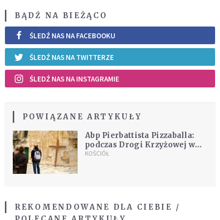
BĄDŹ NA BIEŻĄCO
ŚLEDŹ NAS NA FACEBOOKU
ŚLEDŹ NAS NA TWITTERZE
ŚLEDŹ NAS NA INSTAGRAMIE
POWIĄZANE ARTYKUŁY
Abp Pierbattista Pizzaballa:
podczas Drogi Krzyżowej w
Jerozolimie będziemy
KOŚCIÓŁ
pamiętać o wszytskich
cierpiących zawłaszcza na
Ukrainie
REKOMENDOWANE DLA CIEBIE /
POLECANE ARTYKUŁY