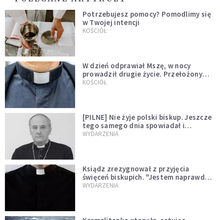
Potrzebujesz pomocy? Pomodlimy się
w Twojej intencji
KOŚCIÓŁ
W dzień odprawiał Mszę, w nocy
prowadził drugie życie. Przełożony
kazał mu opuścić zakon
KOŚCIÓŁ
[PILNE] Nie żyje polski biskup. Jeszcze
tego samego dnia spowiadał i
sprawował Mszę świętą
WYDARZENIA
Ksiądz zrezygnował z przyjęcia
święceń biskupich. "Jestem naprawdę
niegodny"
WYDARZENIA