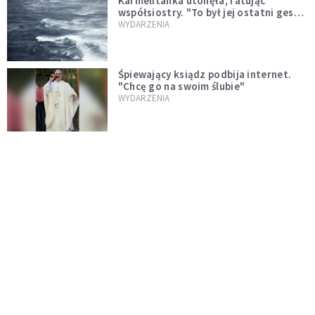
Karmelitanka utonęła, ratując
współsiostry. "To był jej ostatni gest
miłości"
WYDARZENIA
Śpiewający ksiądz podbija internet.
"Chcę go na swoim ślubie"
WYDARZENIA
[PILNE] Zmiany w archidiecezji
warszawskiej. Abp Adrian Galbas
wręczył dekrety nowym proboszczom
KOŚCIÓŁ
[PILNE] Podjęto kroki ws. księdza
Sawielewicza. Nie zobaczymy go w
mediach
WYDARZENIA