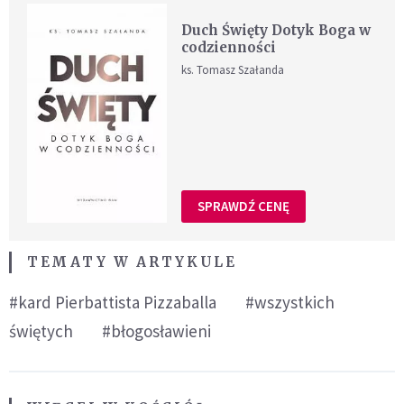
Duch Święty Dotyk Boga w
codzienności
ks. Tomasz Szałanda
SPRAWDŹ CENĘ
TEMATY W ARTYKULE
#kard Pierbattista Pizzaballa
#wszystkich
świętych
#błogosławieni