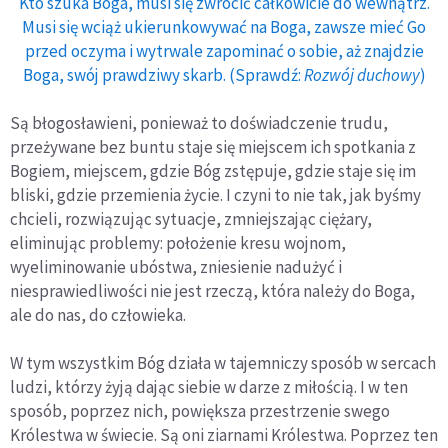
Kto szuka Boga, musi się zwrócić całkowicie do wewnątrz.
Musi się wciąż ukierunkowywać na Boga, zawsze mieć Go
przed oczyma i wytrwale zapominać o sobie, aż znajdzie
Boga, swój prawdziwy skarb. (Sprawdź:
Rozwój duchowy
)
Są błogosławieni, ponieważ to doświadczenie trudu,
przeżywane bez buntu staje się miejscem ich spotkania z
Bogiem, miejscem, gdzie Bóg zstępuje, gdzie staje się im
bliski, gdzie przemienia życie. I czyni to nie tak, jak byśmy
chcieli, rozwiązując sytuacje, zmniejszając ciężary,
eliminując problemy: położenie kresu wojnom,
wyeliminowanie ubóstwa, zniesienie nadużyć i
niesprawiedliwości nie jest rzeczą, która należy do Boga,
ale do nas, do człowieka.
W tym wszystkim Bóg działa w tajemniczy sposób w sercach
ludzi, którzy żyją dając siebie w darze z miłością. I w ten
sposób, poprzez nich, powiększa przestrzenie swego
Królestwa w świecie. Są oni ziarnami Królestwa. Poprzez ten