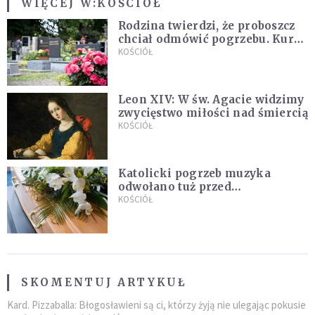
WIĘCEJ W:
KOŚCIÓŁ
Rodzina twierdzi, że proboszcz
chciał odmówić pogrzebu. Kuria
zapowiada wyjaśnienia
KOŚCIÓŁ
Leon XIV: W św. Agacie widzimy
zwycięstwo miłości nad śmiercią
KOŚCIÓŁ
Katolicki pogrzeb muzyka
odwołano tuż przed
uroczystością. Powodem była
KOŚCIÓŁ
przynależność do masonerii
SKOMENTUJ ARTYKUŁ
Kard. Pizzaballa: Błogosławieni są ci, którzy żyją nie ulegając pokusie