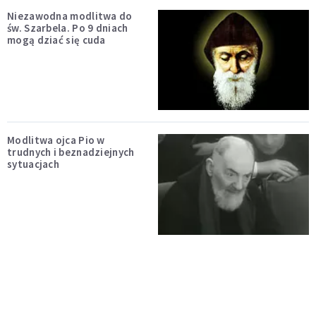
Niezawodna modlitwa do
św. Szarbela. Po 9 dniach
mogą dziać się cuda
Modlitwa ojca Pio w
trudnych i beznadziejnych
sytuacjach