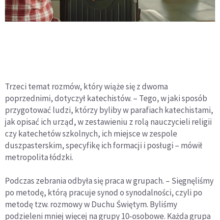
Trzeci temat rozmów, który wiąże się z dwoma
poprzednimi, dotyczył katechistów. – Tego, w jaki sposób
przygotować ludzi, którzy byliby w parafiach katechistami,
jak opisać ich urząd, w zestawieniu z rolą nauczycieli religii
czy katechetów szkolnych, ich miejsce w zespole
duszpasterskim, specyfikę ich formacji i posługi – mówił
metropolita łódzki.
Podczas zebrania odbyła się praca w grupach. – Sięgnęliśmy
po metodę, którą pracuje synod o synodalności, czyli po
metodę tzw. rozmowy w Duchu Świętym. Byliśmy
podzieleni mniej więcej na grupy 10-osobowe. Każda grupa