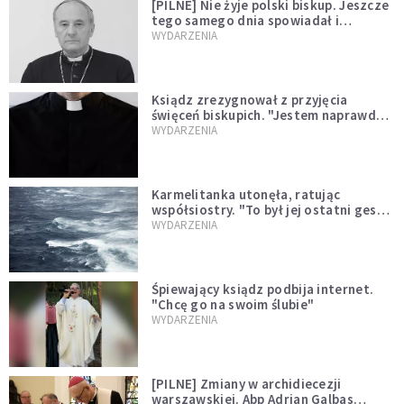
[PILNE] Nie żyje polski biskup. Jeszcze
tego samego dnia spowiadał i
sprawował Mszę świętą
WYDARZENIA
Ksiądz zrezygnował z przyjęcia
święceń biskupich. "Jestem naprawdę
niegodny"
WYDARZENIA
Karmelitanka utonęła, ratując
współsiostry. "To był jej ostatni gest
miłości"
WYDARZENIA
Śpiewający ksiądz podbija internet.
"Chcę go na swoim ślubie"
WYDARZENIA
[PILNE] Zmiany w archidiecezji
warszawskiej. Abp Adrian Galbas