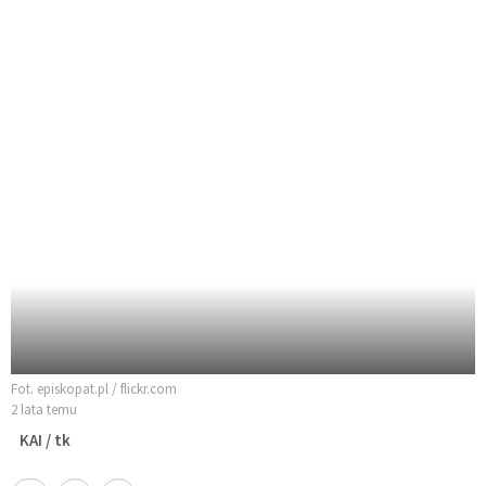
Fot. episkopat.pl / flickr.com
2 lata temu
KAI / tk