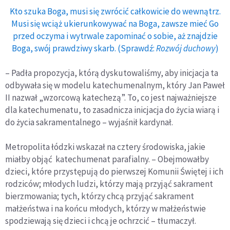
Kto szuka Boga, musi się zwrócić całkowicie do wewnątrz.
Musi się wciąż ukierunkowywać na Boga, zawsze mieć Go
przed oczyma i wytrwale zapominać o sobie, aż znajdzie
Boga, swój prawdziwy skarb. (Sprawdź:
Rozwój duchowy
)
– Padła propozycja, którą dyskutowaliśmy, aby inicjacja ta
odbywała się w modelu katechumenalnym, który Jan Paweł
II nazwał „wzorcową katechezą”. To, co jest najważniejsze
dla katechumenatu, to zasadnicza inicjacja do życia wiarą i
do życia sakramentalnego – wyjaśnił kardynał.
Metropolita łódzki wskazał na cztery środowiska, jakie
miałby objąć katechumenat parafialny. – Obejmowałby
dzieci, które przystępują do pierwszej Komunii Świętej i ich
rodziców; młodych ludzi, którzy mają przyjąć sakrament
bierzmowania; tych, którzy chcą przyjąć sakrament
małżeństwa i na końcu młodych, którzy w małżeństwie
spodziewają się dzieci i chcą je ochrzcić – tłumaczył.