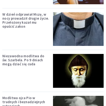
W dzień odprawiał Mszę, w
nocy prowadził drugie życie.
Przełożony kazał mu
opuścić zakon
Niezawodna modlitwa do
św. Szarbela. Po 9 dniach
mogą dziać się cuda
Modlitwa ojca Pio w
trudnych i beznadziejnych
sytuacjach