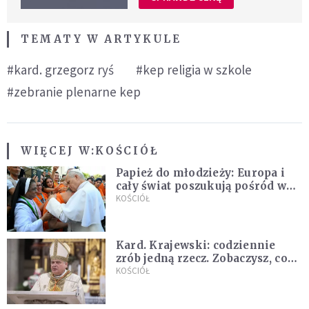
TEMATY W ARTYKULE
#kard. grzegorz ryś
#kep religia w szkole
#zebranie plenarne kep
WIĘCEJ W:
KOŚCIÓŁ
Papież do młodzieży: Europa i
cały świat poszukują pośród was
nowych świętych
KOŚCIÓŁ
Kard. Krajewski: codziennie
zrób jedną rzecz. Zobaczysz, co
stanie się z twoim życiem
KOŚCIÓŁ