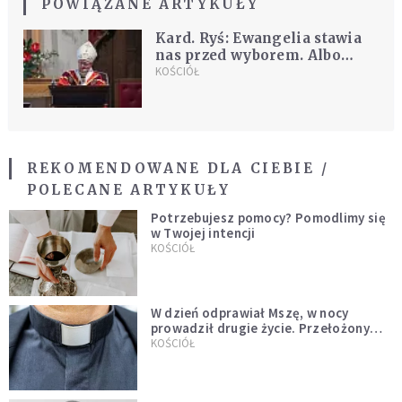
POWIĄZANE ARTYKUŁY
Kard. Ryś: Ewangelia stawia
nas przed wyborem. Albo
żyjesz dla innych, albo tylko
KOŚCIÓŁ
dla siebie
REKOMENDOWANE DLA CIEBIE /
POLECANE ARTYKUŁY
Potrzebujesz pomocy? Pomodlimy się
w Twojej intencji
KOŚCIÓŁ
W dzień odprawiał Mszę, w nocy
prowadził drugie życie. Przełożony
kazał mu opuścić zakon
KOŚCIÓŁ