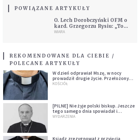
POWIĄZANE ARTYKUŁY
O. Lech Dorobczyński OFM o
kard. Grzegorzu Rysiu: „To
trzeci Franciszek”
WIARA
REKOMENDOWANE DLA CIEBIE /
POLECANE ARTYKUŁY
W dzień odprawiał Mszę, w nocy
prowadził drugie życie. Przełożony
kazał mu opuścić zakon
KOŚCIÓŁ
[PILNE] Nie żyje polski biskup. Jeszcze
tego samego dnia spowiadał i
sprawował Mszę świętą
WYDARZENIA
Ksiądz zrezygnował z przyjęcia