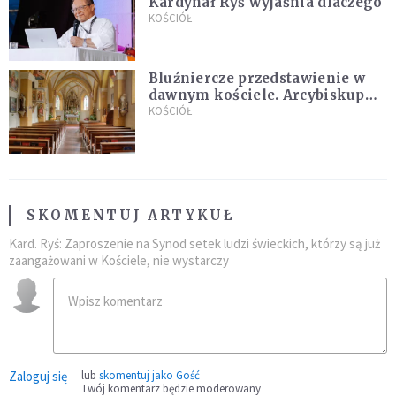
Kardynał Ryś wyjaśnia dlaczego
KOŚCIÓŁ
Bluźniercze przedstawienie w
dawnym kościele. Arcybiskup
stanowczo reaguje
KOŚCIÓŁ
SKOMENTUJ ARTYKUŁ
Kard. Ryś: Zaproszenie na Synod setek ludzi świeckich, którzy są już
zaangażowani w Kościele, nie wystarczy
Zaloguj się
lub
skomentuj jako Gość
Twój komentarz będzie moderowany