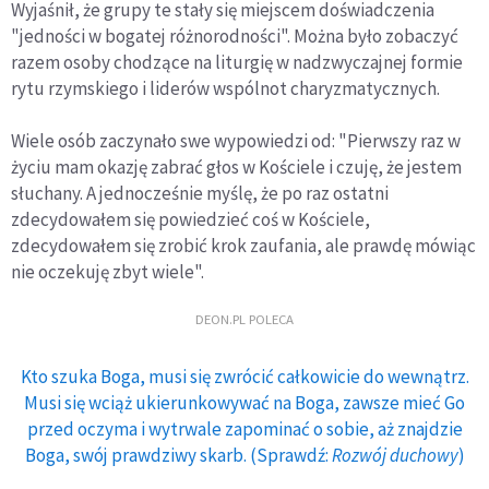
Wyjaśnił, że grupy te stały się miejscem doświadczenia
"jedności w bogatej różnorodności". Można było zobaczyć
razem osoby chodzące na liturgię w nadzwyczajnej formie
rytu rzymskiego i liderów wspólnot charyzmatycznych.
Wiele osób zaczynało swe wypowiedzi od: "Pierwszy raz w
życiu mam okazję zabrać głos w Kościele i czuję, że jestem
słuchany. A jednocześnie myślę, że po raz ostatni
zdecydowałem się powiedzieć coś w Kościele,
zdecydowałem się zrobić krok zaufania, ale prawdę mówiąc
nie oczekuję zbyt wiele".
DEON.PL POLECA
Kto szuka Boga, musi się zwrócić całkowicie do wewnątrz.
Musi się wciąż ukierunkowywać na Boga, zawsze mieć Go
przed oczyma i wytrwale zapominać o sobie, aż znajdzie
Boga, swój prawdziwy skarb. (Sprawdź:
Rozwój duchowy
)