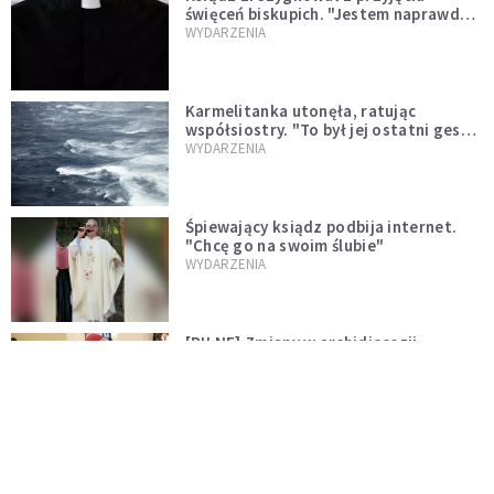
święceń biskupich. "Jestem naprawdę
niegodny"
WYDARZENIA
Karmelitanka utonęła, ratując
współsiostry. "To był jej ostatni gest
miłości"
WYDARZENIA
Śpiewający ksiądz podbija internet.
"Chcę go na swoim ślubie"
WYDARZENIA
[PILNE] Zmiany w archidiecezji
warszawskiej. Abp Adrian Galbas
wręczył dekrety nowym proboszczom
KOŚCIÓŁ
[PILNE] Podjęto kroki ws. księdza
Sawielewicza. Nie zobaczymy go w