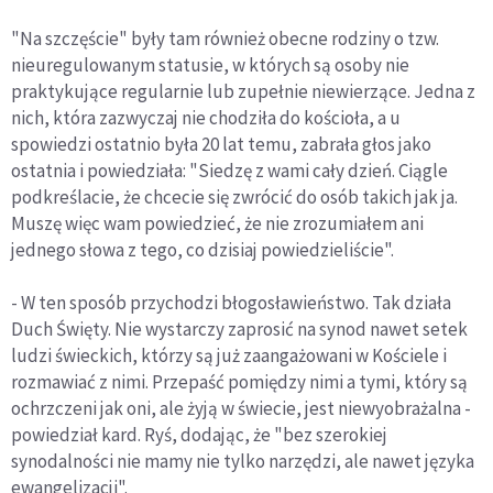
"Na szczęście" były tam również obecne rodziny o tzw.
nieuregulowanym statusie, w których są osoby nie
praktykujące regularnie lub zupełnie niewierzące. Jedna z
nich, która zazwyczaj nie chodziła do kościoła, a u
spowiedzi ostatnio była 20 lat temu, zabrała głos jako
ostatnia i powiedziała: "Siedzę z wami cały dzień. Ciągle
podkreślacie, że chcecie się zwrócić do osób takich jak ja.
Muszę więc wam powiedzieć, że nie zrozumiałem ani
jednego słowa z tego, co dzisiaj powiedzieliście".
- W ten sposób przychodzi błogosławieństwo. Tak działa
Duch Święty. Nie wystarczy zaprosić na synod nawet setek
ludzi świeckich, którzy są już zaangażowani w Kościele i
rozmawiać z nimi. Przepaść pomiędzy nimi a tymi, który są
ochrzczeni jak oni, ale żyją w świecie, jest niewyobrażalna -
powiedział kard. Ryś, dodając, że "bez szerokiej
synodalności nie mamy nie tylko narzędzi, ale nawet języka
ewangelizacji".