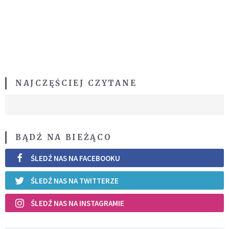
NAJCZĘŚCIEJ CZYTANE
BĄDŹ NA BIEŻĄCO
ŚLEDŹ NAS NA FACEBOOKU
ŚLEDŹ NAS NA TWITTERZE
ŚLEDŹ NAS NA INSTAGRAMIE