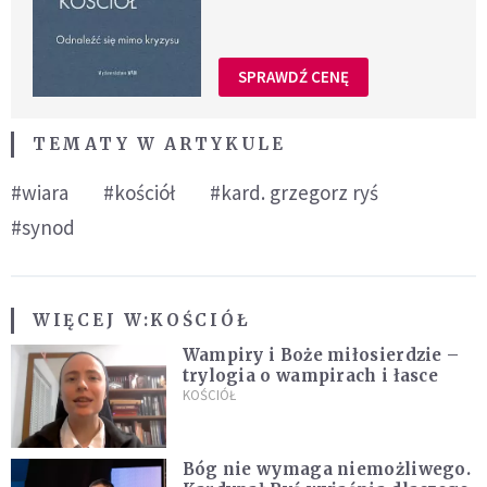
SPRAWDŹ CENĘ
TEMATY W ARTYKULE
#wiara
#kościół
#kard. grzegorz ryś
#synod
WIĘCEJ W:
KOŚCIÓŁ
Wampiry i Boże miłosierdzie –
trylogia o wampirach i łasce
KOŚCIÓŁ
Bóg nie wymaga niemożliwego.