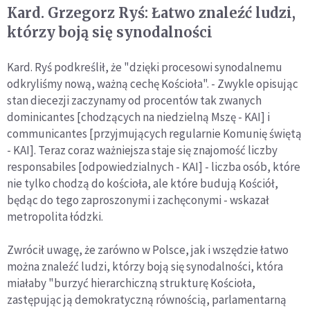
Kard. Grzegorz Ryś: Łatwo znaleźć ludzi,
którzy boją się synodalności
Kard. Ryś podkreślił, że "dzięki procesowi synodalnemu
odkryliśmy nową, ważną cechę Kościoła". - Zwykle opisując
stan diecezji zaczynamy od procentów tak zwanych
dominicantes [chodzących na niedzielną Mszę - KAI] i
communicantes [przyjmujących regularnie Komunię świętą
- KAI]. Teraz coraz ważniejsza staje się znajomość liczby
responsabiles [odpowiedzialnych - KAI] - liczba osób, które
nie tylko chodzą do kościoła, ale które budują Kościół,
będąc do tego zaproszonymi i zachęconymi - wskazał
metropolita łódzki.
Zwrócił uwagę, że zarówno w Polsce, jak i wszędzie łatwo
można znaleźć ludzi, którzy boją się synodalności, która
miałaby "burzyć hierarchiczną strukturę Kościoła,
zastępując ją demokratyczną równością, parlamentarną