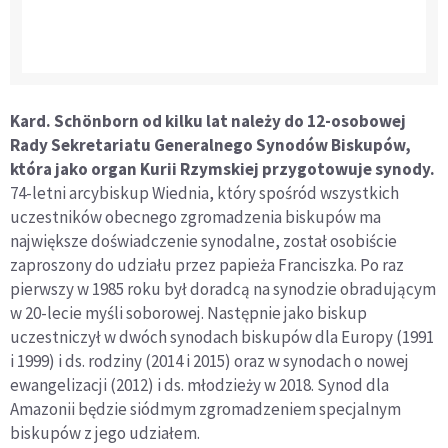
Kard. Schönborn od kilku lat należy do 12-osobowej
Rady Sekretariatu Generalnego Synodów Biskupów,
która jako organ Kurii Rzymskiej przygotowuje synody.
74-letni arcybiskup Wiednia, który spośród wszystkich
uczestników obecnego zgromadzenia biskupów ma
największe doświadczenie synodalne, został osobiście
zaproszony do udziału przez papieża Franciszka. Po raz
pierwszy w 1985 roku był doradcą na synodzie obradującym
w 20-lecie myśli soborowej. Następnie jako biskup
uczestniczył w dwóch synodach biskupów dla Europy (1991
i 1999) i ds. rodziny (2014 i 2015) oraz w synodach o nowej
ewangelizacji (2012) i ds. młodzieży w 2018. Synod dla
Amazonii będzie siódmym zgromadzeniem specjalnym
biskupów z jego udziałem.