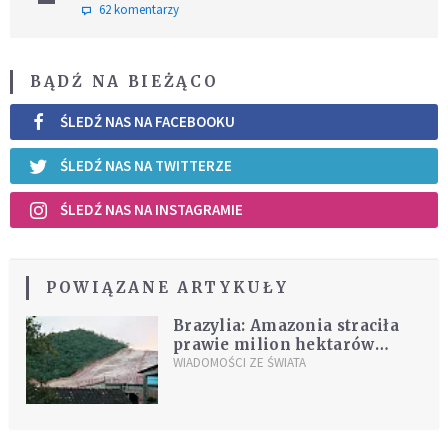
62 komentarzy
BĄDŹ NA BIEŻĄCO
ŚLEDŹ NAS NA FACEBOOKU
ŚLEDŹ NAS NA TWITTERZE
ŚLEDŹ NAS NA INSTAGRAMIE
POWIĄZANE ARTYKUŁY
Brazylia: Amazonia straciła
prawie milion hektarów
terenów zielonych.
WIADOMOŚCI ZE ŚWIATA
Fotografie przerażają