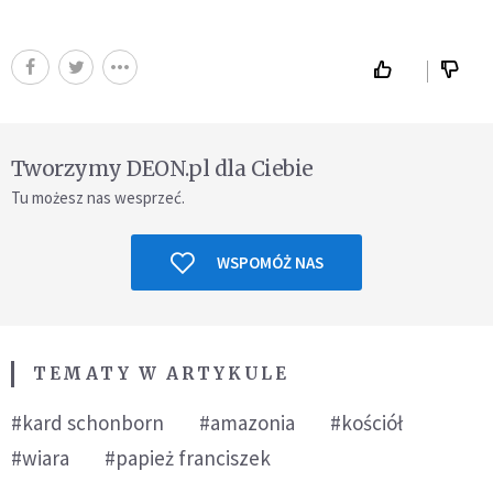
Tworzymy DEON.pl dla Ciebie
Tu możesz nas wesprzeć.
WSPOMÓŻ NAS
TEMATY W ARTYKULE
#kard schonborn
#amazonia
#kościół
#wiara
#papież franciszek