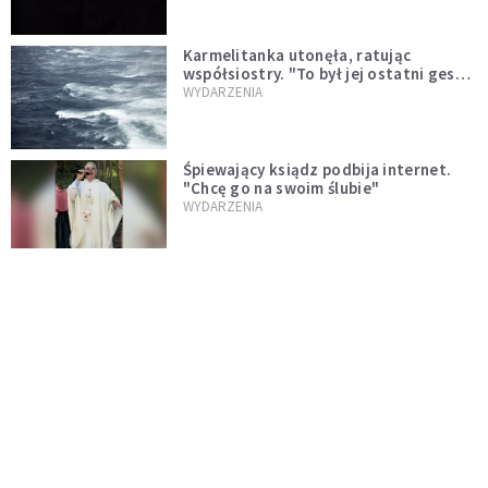
Karmelitanka utonęła, ratując
współsiostry. "To był jej ostatni gest
miłości"
WYDARZENIA
Śpiewający ksiądz podbija internet.
"Chcę go na swoim ślubie"
WYDARZENIA
[PILNE] Zmiany w archidiecezji
warszawskiej. Abp Adrian Galbas
wręczył dekrety nowym proboszczom
KOŚCIÓŁ
[PILNE] Podjęto kroki ws. księdza
Sawielewicza. Nie zobaczymy go w
mediach
WYDARZENIA