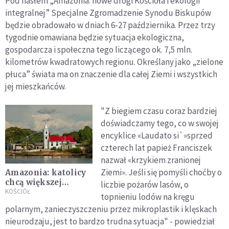
Pod hasłem „Amazonia: nowe drogi Kościoła i ekologii
integralnej” Specjalne Zgromadzenie Synodu Biskupów
będzie obradowało w dniach 6-27 października. Przez trzy
tygodnie omawiana będzie sytuacja ekologiczna,
gospodarcza i społeczna tego liczącego ok. 7,5 mln.
kilometrów kwadratowych regionu. Określany jako „zielone
płuca” świata ma on znaczenie dla całej Ziemi i wszystkich
jej mieszkańców.
"Z biegiem czasu coraz bardziej
doświadczamy tego, co w swojej
encyklice «Laudato si`»sprzed
czterech lat papież Franciszek
nazwał «krzykiem zranionej
Ziemi». Jeśli się pomyśli choćby o
Amazonia: katolicy
chcą większej
liczbie pożarów lasów, o
obecności Kościoła
KOŚCIÓŁ
topnieniu lodów na kręgu
w najbardziej
polarnym, zanieczyszczeniu przez mikroplastik i klęskach
odległych
nieurodzaju, jest to bardzo trudna sytuacja" - powiedział
wspólnotach tego