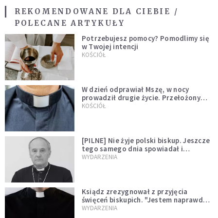
REKOMENDOWANE DLA CIEBIE /
POLECANE ARTYKUŁY
Potrzebujesz pomocy? Pomodlimy się
w Twojej intencji
KOŚCIÓŁ
W dzień odprawiał Mszę, w nocy
prowadził drugie życie. Przełożony
kazał mu opuścić zakon
KOŚCIÓŁ
[PILNE] Nie żyje polski biskup. Jeszcze
tego samego dnia spowiadał i
sprawował Mszę świętą
WYDARZENIA
Ksiądz zrezygnował z przyjęcia
święceń biskupich. "Jestem naprawdę
niegodny"
WYDARZENIA