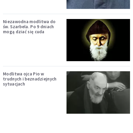
Niezawodna modlitwa do
św. Szarbela. Po 9 dniach
mogą dziać się cuda
Modlitwa ojca Pio w
trudnych i beznadziejnych
sytuacjach