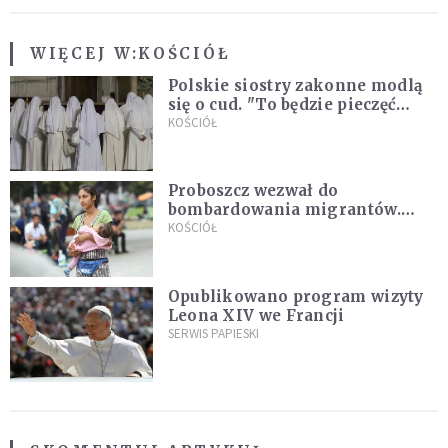
WIĘCEJ W:
KOŚCIÓŁ
Polskie siostry zakonne modlą
się o cud. "To będzie pieczęć
Pana Boga dla naszej wiary"
KOŚCIÓŁ
Proboszcz wezwał do
bombardowania migrantów.
"Masowy ogień przeciwko
KOŚCIÓŁ
najeźdźcom!"
Opublikowano program wizyty
Leona XIV we Francji
SERWIS PAPIESKI