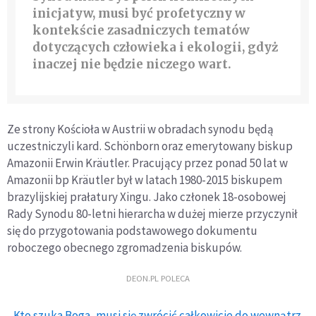
inicjatyw, musi być profetyczny w
kontekście zasadniczych tematów
dotyczących człowieka i ekologii, gdyż
inaczej nie będzie niczego wart.
Ze strony Kościoła w Austrii w obradach synodu będą
uczestniczyli kard. Schönborn oraz emerytowany biskup
Amazonii Erwin Kräutler. Pracujący przez ponad 50 lat w
Amazonii bp Kräutler był w latach 1980-2015 biskupem
brazylijskiej prałatury Xingu. Jako członek 18-osobowej
Rady Synodu 80-letni hierarcha w dużej mierze przyczynił
się do przygotowania podstawowego dokumentu
roboczego obecnego zgromadzenia biskupów.
DEON.PL POLECA
Kto szuka Boga, musi się zwrócić całkowicie do wewnątrz.