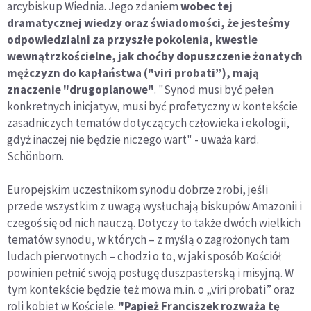
regionu
arcybiskup Wiednia. Jego zdaniem
wobec tej
dramatycznej wiedzy oraz świadomości, że jesteśmy
odpowiedzialni za przyszłe pokolenia, kwestie
wewnątrzkościelne, jak choćby dopuszczenie żonatych
mężczyzn do kapłaństwa ("viri probati”), mają
znaczenie "drugoplanowe"
. "Synod musi być pełen
konkretnych inicjatyw, musi być profetyczny w kontekście
zasadniczych tematów dotyczących człowieka i ekologii,
gdyż inaczej nie będzie niczego wart" - uważa kard.
Schönborn.
Europejskim uczestnikom synodu dobrze zrobi, jeśli
przede wszystkim z uwagą wysłuchają biskupów Amazonii i
czegoś się od nich nauczą. Dotyczy to także dwóch wielkich
tematów synodu, w których – z myślą o zagrożonych tam
ludach pierwotnych – chodzi o to, w jaki sposób Kościół
powinien pełnić swoją posługę duszpasterską i misyjną. W
tym kontekście będzie też mowa m.in. o „viri probati” oraz
roli kobiet w Kościele.
"Papież Franciszek rozważa tę