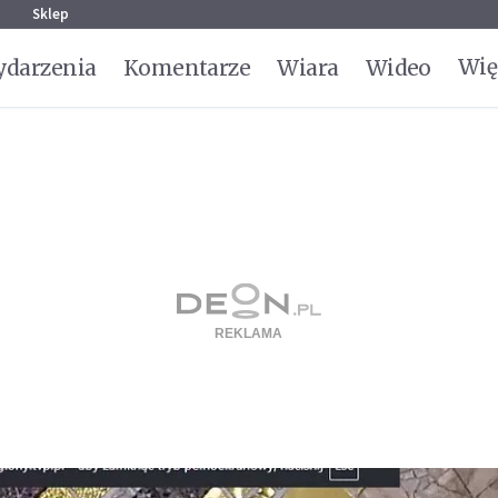
g
Sklep
Wię
darzenia
Komentarze
Wiara
Wideo