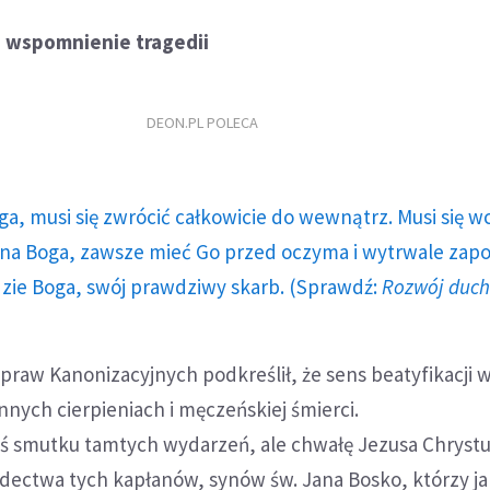
e wspomnienie tragedii
DEON.PL POLECA
ga, musi się zwrócić całkowicie do wewnątrz. Musi się w
a Boga, zawsze mieć Go przed oczyma i wytrwale zap
dzie Boga, swój prawdziwy skarb. (Sprawdź:
Rozwój duc
Spraw Kanonizacyjnych podkreślił, że sens beatyfikacji 
nych cierpieniach i męczeńskiej śmierci.
iś smutku tamtych wydarzeń, ale chwałę Jezusa Chrystu
adectwa tych kapłanów, synów św. Jana Bosko, którzy ja