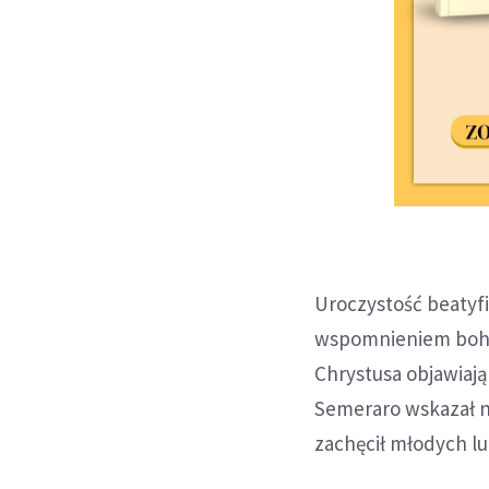
Uroczystość beatyfi
wspomnieniem bohat
Chrystusa objawiają
Semeraro wskazał n
zachęcił młodych l