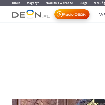
Przejdź do menu głównego
Przejdź do treści
Biblia
Magazyn
Modlitwa w drodze
Blogi
faceBó
Wy
Radio DEON