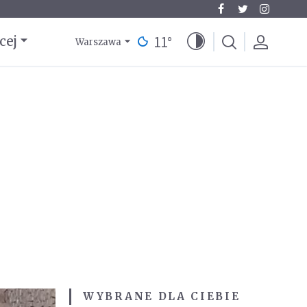
11
°
cej
Warszawa
WYBRANE DLA CIEBIE