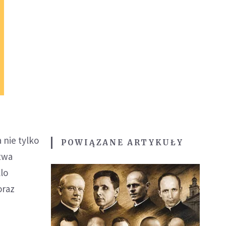
 nie tylko
POWIĄZANE ARTYKUŁY
twa
llo
oraz