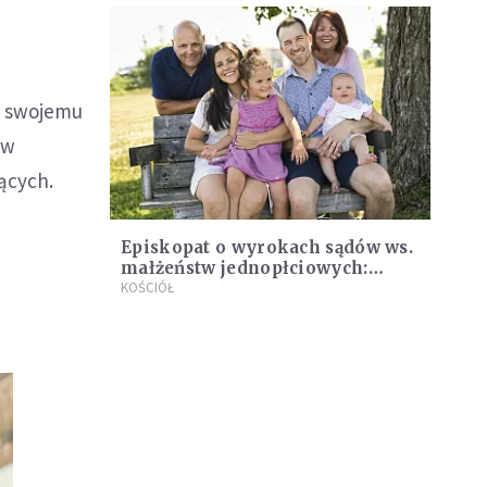
ni swojemu
 w
ących.
Episkopat o wyrokach sądów ws.
małżeństw jednopłciowych:
Konstytucja nie może być
KOŚCIÓŁ
pomijana