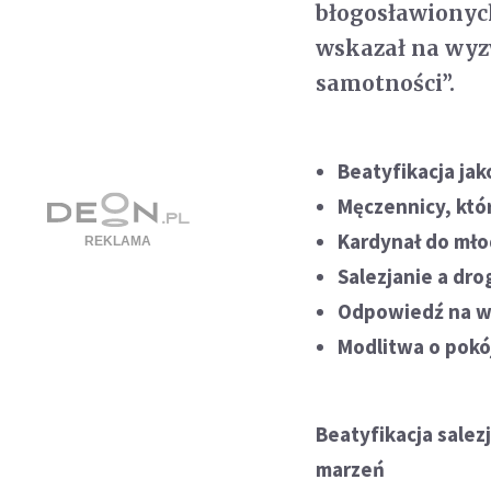
błogosławionych
wskazał na wyz
samotności”.
Beatyfikacja ja
Męczennicy, któr
Kardynał do mło
Salezjanie a dr
Odpowiedź na w
Modlitwa o pokój
Beatyfikacja salez
marzeń