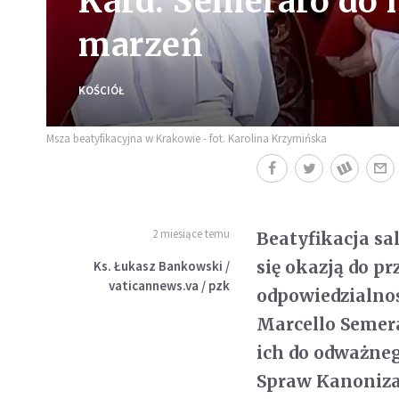
Kard. Semeraro do 
marzeń
KOŚCIÓŁ
Msza beatyfikacyjna w Krakowie - fot. Karolina Krzymińska
2 miesiące temu
Beatyfikacja sa
się okazją do p
Ks. Łukasz Bankowski /
vaticannews.va / pzk
odpowiedzialnoś
Marcello Semera
ich do odważneg
Spraw Kanoniza