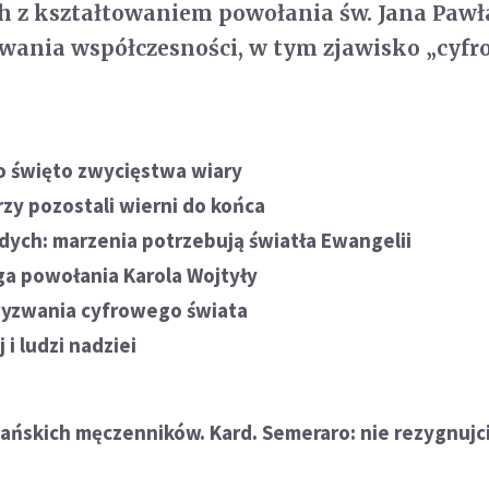
 z kształtowaniem powołania św. Jana Pawła
wania współczesności, w tym zjawisko „cyfr
ko święto zwycięstwa wiary
zy pozostali wierni do końca
dych: marzenia potrzebują światła Ewangelii
oga powołania Karola Wojtyły
yzwania cyfrowego świata
 i ludzi nadziei
jańskich męczenników. Kard. Semeraro: nie rezygnujc