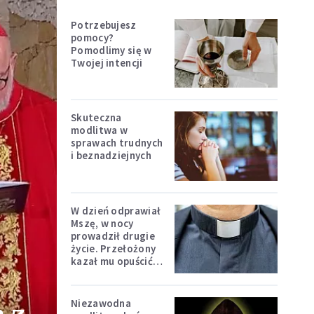
Potrzebujesz
pomocy?
Pomodlimy się w
Twojej intencji
Skuteczna
modlitwa w
sprawach trudnych
i beznadziejnych
W dzień odprawiał
Mszę, w nocy
prowadził drugie
życie. Przełożony
kazał mu opuścić
zakon
Niezawodna