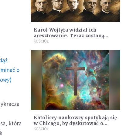
Karol Wojtyła widział ich
aresztowanie. Teraz zostaną
błogosławionymi
KOŚCIÓŁ
ciąż
ominać o
howy
)
wykracza
Katoliccy naukowcy spotykają się
sa, która
w Chicago, by dyskutować o
ludzkiej płciowości i końcu
KOŚCIÓŁ
k
wszechświata