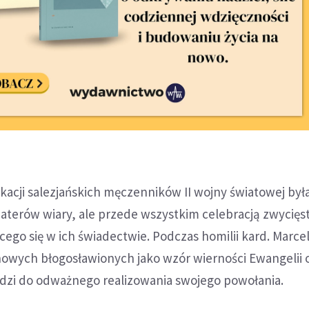
kacji salezjańskich męczenników II wojny światowej była
erów wiary, ale przede wszystkim celebracją zwycięs
cego się w ich świadectwie. Podczas homilii kard. Marce
owych błogosławionych jako wzór wierności Ewangelii 
udzi do odważnego realizowania swojego powołania.