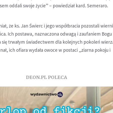
usem oddali swoje życie” – powiedział kard. Semeraro.
ał, że ks. Jan Świerc i jego współbracia pozostali wier
ńca. Ich postawa, naznaczona odwagą i zaufaniem Bogu
ła się trwałym świadectwem dla kolejnych pokoleń wierz
nał, ich ofiara wydała owoce w postaci „ziarna pokoju i
DEON.PL POLECA