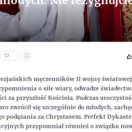
młodych: Nie rezygnujcie
lezjańskich męczenników II wojny światowej
rzypomnienia o sile wiary, odwadze świadectw
ci za przyszłość Kościoła. Podczas uroczystoś
ro zwrócił się szczególnie do młodych, zachę
o podążania za Chrystusem. Prefekt Dykaste
cyjnych przypomniał również o związku no