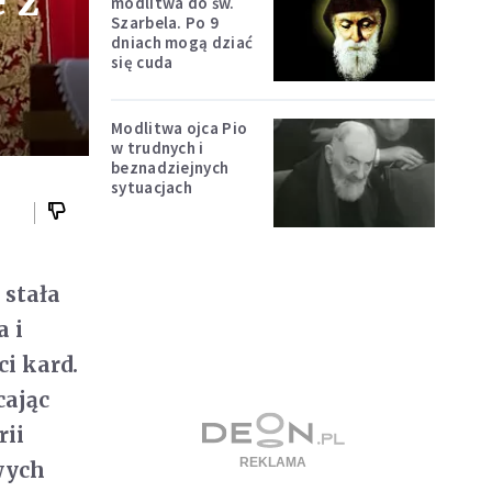
 z
modlitwa do św.
Szarbela. Po 9
dniach mogą dziać
się cuda
Modlitwa ojca Pio
w trudnych i
beznadziejnych
sytuacjach
 stała
a i
ci kard.
cając
rii
wych