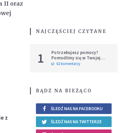
 II oraz
owej
NAJCZĘŚCIEJ CZYTANE
Potrzebujesz pomocy?
1
Pomodlimy się w Twojej
intencji
62 komentarzy
BĄDŹ NA BIEŻĄCO
ŚLEDŹ NAS NA FACEBOOKU
ie z
ŚLEDŹ NAS NA TWITTERZE