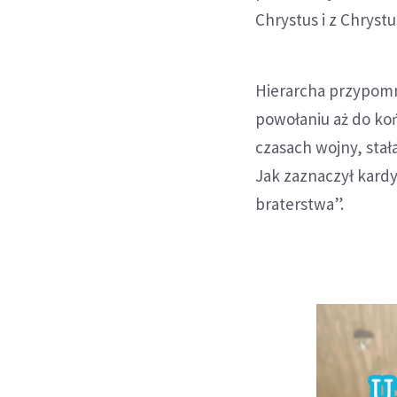
Chrystus i z Chryst
Hierarcha przypomni
powołaniu aż do ko
czasach wojny, sta
Jak zaznaczył kardy
braterstwa”.