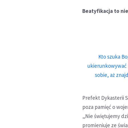
Beatyfikacja to ni
Kto szuka Bo
ukierunkowywać n
sobie, aż znaj
Prefekt Dykasterii 
poza pamięć o wojen
„Nie świętujemy dz
promieniuje ze świ