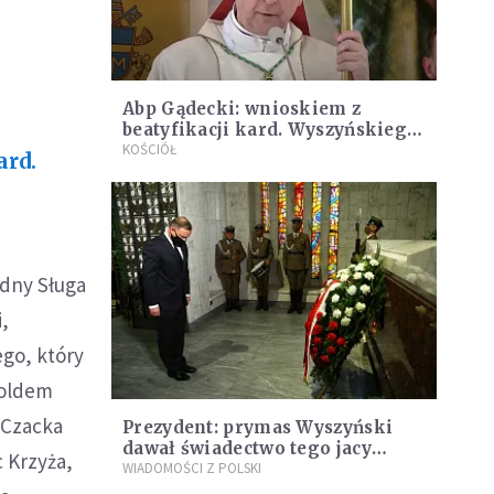
Abp Gądecki: wnioskiem z
beatyfikacji kard. Wyszyńskiego
powinno być odrodzenie wiary
KOŚCIÓŁ
ard.
odny Sługa
i,
go, który
roldem
 Czacka
Prezydent: prymas Wyszyński
dawał świadectwo tego jacy
 Krzyża,
jesteśmy my, Polacy
WIADOMOŚCI Z POLSKI