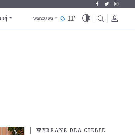
11
°
cej
Warszawa
WYBRANE DLA CIEBIE