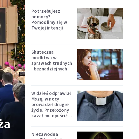
Potrzebujesz
pomocy?
Pomodlimy się w
Twojej intencji
Skuteczna
modlitwa w
sprawach trudnych
i beznadziejnych
W dzień odprawiał
Mszę, w nocy
prowadził drugie
życie. Przełożony
kazał mu opuścić
ża
zakon
Niezawodna