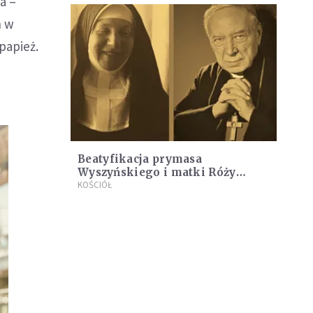
a –
h w
papież.
Beatyfikacja prymasa
Wyszyńskiego i matki Róży
Czackiej [TRANSMISJA]
KOŚCIÓŁ