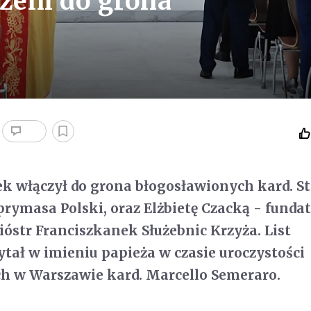
czeni do grona
ek włączył do grona błogosławionych kard. S
rymasa Polski, oraz Elżbietę Czacką - funda
óstr Franciszkanek Służebnic Krzyża. List
ytał w imieniu papieża w czasie uroczystości
h w Warszawie kard. Marcello Semeraro.