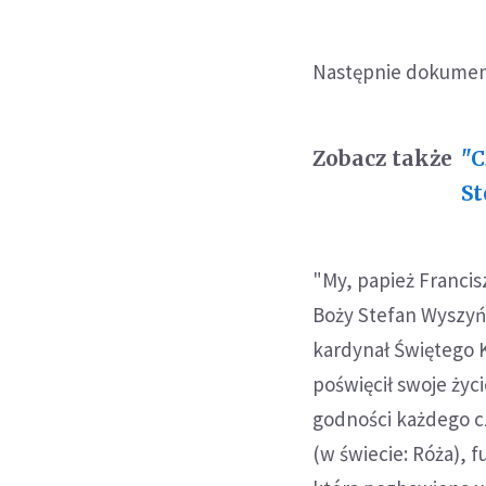
Następnie dokument
Zobacz także
"C
St
"My, papież Francis
Boży Stefan Wyszyńs
kardynał Świętego 
poświęcił swoje ży
godności każdego cz
(w świecie: Róża), 