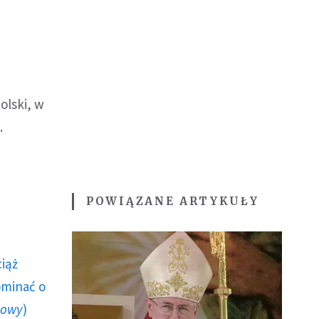
olski, w
.
POWIĄZANE ARTYKUŁY
ciąż
ominać o
howy
)