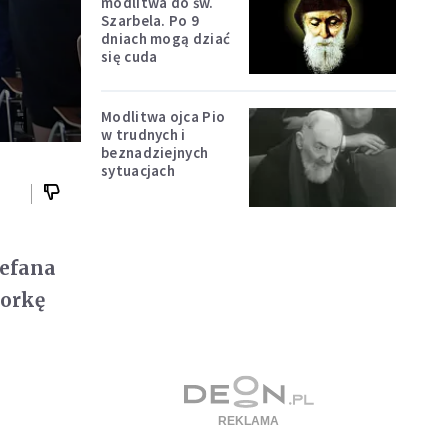
modlitwa do św.
Szarbela. Po 9
dniach mogą dziać
się cuda
Modlitwa ojca Pio
w trudnych i
beznadziejnych
sytuacjach
tefana
torkę