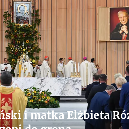
ński i matka Elżbieta Ró