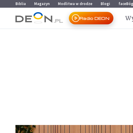
Przejdź do menu głównego
Przejdź do treści
Biblia
Magazyn
Modlitwa w drodze
Blogi
faceBó
Wy
Radio DEON