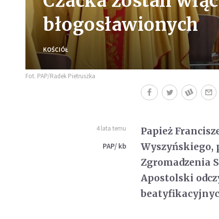
Czacka zostali włą
błogosławionych
KOŚCIÓŁ
Fot. PAP/Radek Pietruszka
4 lata temu
Papież Francisz
Wyszyńskiego, p
PAP/ kb
Zgromadzenia Si
Apostolski odcz
beatyfikacyjnyc