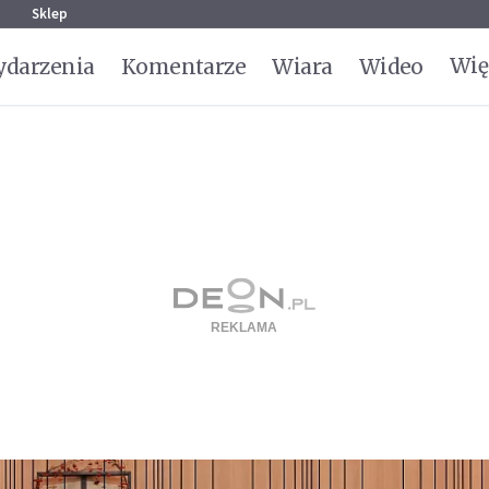
g
Sklep
Wię
darzenia
Komentarze
Wiara
Wideo