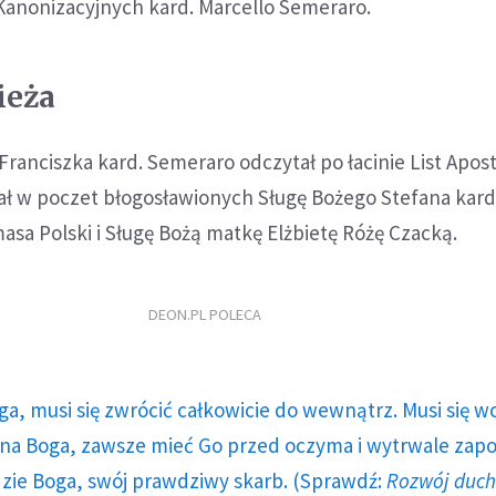
Kanonizacyjnych kard. Marcello Semeraro.
ieża
ranciszka kard. Semeraro odczytał po łacinie List Apost
ał w poczet błogosławionych Sługę Bożego Stefana kard
sa Polski i Sługę Bożą matkę Elżbietę Różę Czacką.
DEON.PL POLECA
ga, musi się zwrócić całkowicie do wewnątrz. Musi się w
a Boga, zawsze mieć Go przed oczyma i wytrwale zap
dzie Boga, swój prawdziwy skarb. (Sprawdź:
Rozwój duc