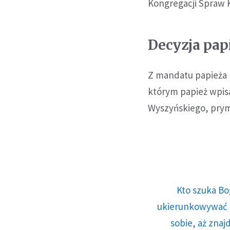
Kongregacji Spraw 
Decyzja pap
Z mandatu papieża F
którym papież wpis
Wyszyńskiego, pryma
Kto szuka Bo
ukierunkowywać n
sobie, aż znaj