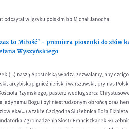
 odczytał w języku polskim bp Michał Janocha
zas to Miłość" - premiera piosenki do słów k
efana Wyszyńskiego
zek (...) naszą Apostolską władzą zezwalamy, aby czcig
ki, arcybiskup gnieźnieński i warszawski, prymas Polsk
Kościoła Rzymskiego, pasterz według serca Chrystusowe
cie jedynemu Bogu i był niestrudzonym obrońcą oraz he
łowieka(...) a także Czcigodna Służebnica Boża Elżbieta
fundatorka Zgromadzenia Sióstr Franciszkanek Służebnic