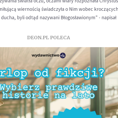
żywania światła oczu, oczami wiary rozpoznała Chrystus
z miłującą wiernością świadczyła o Nim wobec kroczącyc
z ducha, byli odtąd nazywani Błogosławionym" - napisał 
DEON.PL POLECA