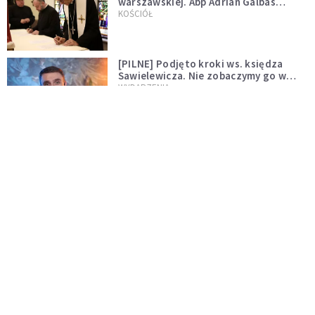
warszawskiej. Abp Adrian Galbas
wręczył dekrety nowym proboszczom
KOŚCIÓŁ
[PILNE] Podjęto kroki ws. księdza
Sawielewicza. Nie zobaczymy go w
mediach
WYDARZENIA