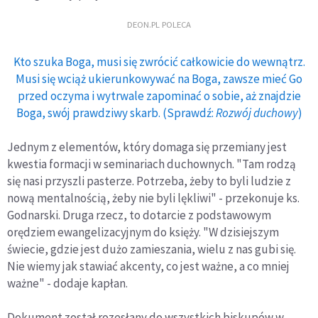
DEON.PL POLECA
Kto szuka Boga, musi się zwrócić całkowicie do wewnątrz.
Musi się wciąż ukierunkowywać na Boga, zawsze mieć Go
przed oczyma i wytrwale zapominać o sobie, aż znajdzie
Boga, swój prawdziwy skarb. (Sprawdź:
Rozwój duchowy
)
Jednym z elementów, który domaga się przemiany jest
kwestia formacji w seminariach duchownych. "Tam rodzą
się nasi przyszli pasterze. Potrzeba, żeby to byli ludzie z
nową mentalnością, żeby nie byli lękliwi" - przekonuje ks.
Godnarski. Druga rzecz, to dotarcie z podstawowym
orędziem ewangelizacyjnym do księży. "W dzisiejszym
świecie, gdzie jest dużo zamieszania, wielu z nas gubi się.
Nie wiemy jak stawiać akcenty, co jest ważne, a co mniej
ważne" - dodaje kapłan.
Dokument został rozesłany do wszystkich biskupów w