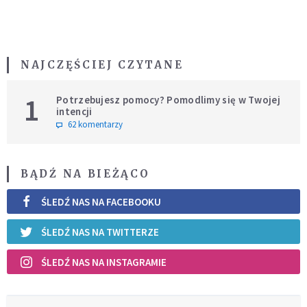
NAJCZĘŚCIEJ CZYTANE
1
Potrzebujesz pomocy? Pomodlimy się w Twojej
intencji
62 komentarzy
BĄDŹ NA BIEŻĄCO
ŚLEDŹ NAS NA FACEBOOKU
ŚLEDŹ NAS NA TWITTERZE
ŚLEDŹ NAS NA INSTAGRAMIE