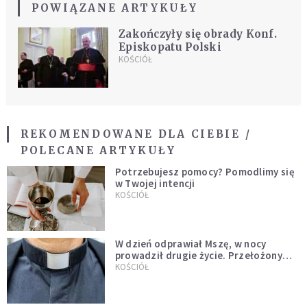
POWIĄZANE ARTYKUŁY
Zakończyły się obrady Konf.
Episkopatu Polski
KOŚCIÓŁ
REKOMENDOWANE DLA CIEBIE /
POLECANE ARTYKUŁY
Potrzebujesz pomocy? Pomodlimy się
w Twojej intencji
KOŚCIÓŁ
W dzień odprawiał Mszę, w nocy
prowadził drugie życie. Przełożony
kazał mu opuścić zakon
KOŚCIÓŁ