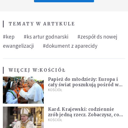
TEMATY W ARTYKULE
#kep
#ks artur godnarski
#zespół ds nowej
ewangelizacji
#dokument z aparecidy
WIĘCEJ W:
KOŚCIÓŁ
Papież do młodzieży: Europa i
cały świat poszukują pośród was
nowych świętych
KOŚCIÓŁ
Kard. Krajewski: codziennie
zrób jedną rzecz. Zobaczysz, co
stanie się z twoim życiem
KOŚCIÓŁ