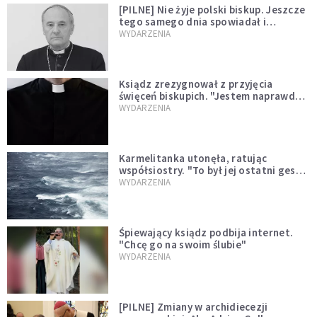
[PILNE] Nie żyje polski biskup. Jeszcze
tego samego dnia spowiadał i
sprawował Mszę świętą
WYDARZENIA
Ksiądz zrezygnował z przyjęcia
święceń biskupich. "Jestem naprawdę
niegodny"
WYDARZENIA
Karmelitanka utonęła, ratując
współsiostry. "To był jej ostatni gest
miłości"
WYDARZENIA
Śpiewający ksiądz podbija internet.
"Chcę go na swoim ślubie"
WYDARZENIA
[PILNE] Zmiany w archidiecezji