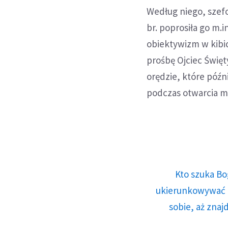
Według niego, szef
br. poprosiła go m.i
obiektywizm w kibi
prośbę Ojciec Święt
orędzie, które późn
podczas otwarcia m
Kto szuka Bo
ukierunkowywać n
sobie, aż znaj