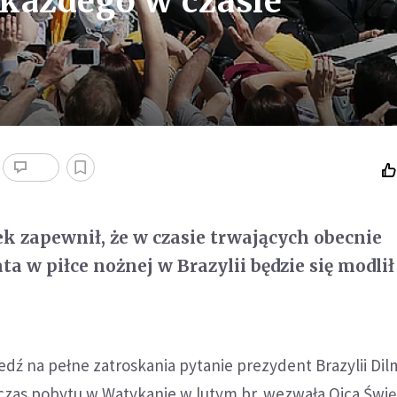
 każdego w czasie
ek zapewnił, że w czasie trwających obecnie
a w piłce nożnej w Brazylii będzie się modlił
edź na pełne zatroskania pytanie prezydent Brazylii Dil
dczas pobytu w Watykanie w lutym br. wezwała Ojca Świ