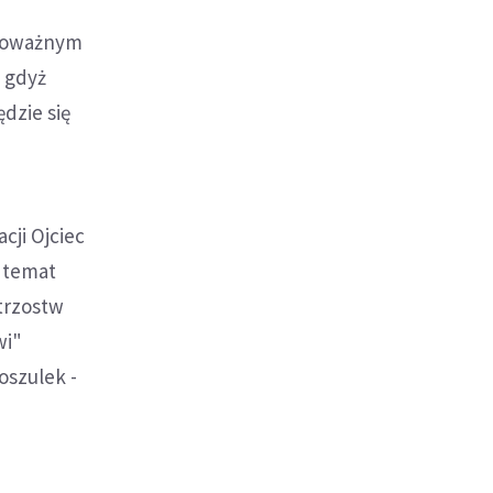
 poważnym
, gdyż
dzie się
cji Ojciec
a temat
strzostw
wi"
oszulek -