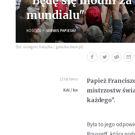
"Będę się modlił za
mundialu"
KOŚCIÓŁ
SERWIS PAPIESKI
(fot. Grzegorz Gałązka / galazka.deon.pl)
12 lat temu
Papież Francisz
mistrzostw świat
KAI / kn
każdego".
Była to jego odpowi
Rousseff, która po