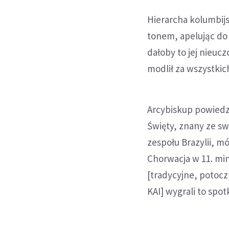
Hierarcha kolumbij
tonem, apelując do 
dałoby to jej nieuc
modlił za wszystkic
Arcybiskup powiedzi
Święty, znany ze sw
zespołu Brazylii, m
Chorwacja w 11. mi
[tradycyjne, potocz
KAI] wygrali to spot