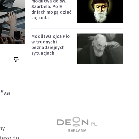
modlitwa do św.
Szarbela. Po 9
dniach mogą dziać
się cuda
Modlitwa ojca Pio
w trudnych i
beznadziejnych
sytuacjach
 "za
my
ętego do