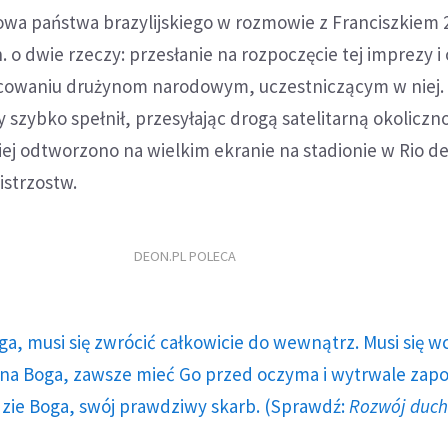
owa państwa brazylijskiego w rozmowie z Franciszkiem 
n. o dwie rzeczy: przesłanie na rozpoczęcie tej imprezy i 
cowaniu drużynom narodowym, uczestniczącym w niej.
y szybko spełnił, przesyłając drogą satelitarną okolicz
iej odtworzono na wielkim ekranie na stadionie w Rio de
istrzostw.
DEON.PL POLECA
ga, musi się zwrócić całkowicie do wewnątrz. Musi się w
a Boga, zawsze mieć Go przed oczyma i wytrwale zap
dzie Boga, swój prawdziwy skarb. (Sprawdź:
Rozwój duc