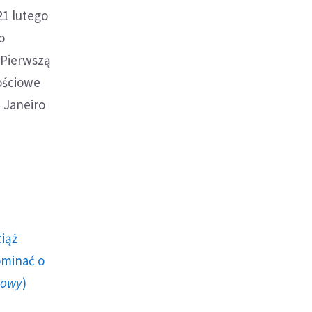
21 lutego
o
 Pierwszą
nościowe
 Janeiro
ciąż
ominać o
howy
)