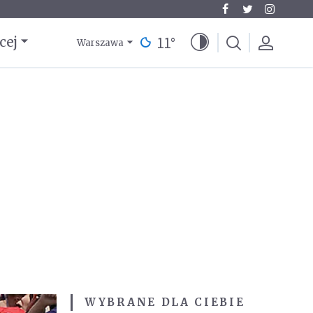
11
°
cej
Warszawa
WYBRANE DLA CIEBIE