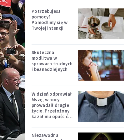
Potrzebujesz
pomocy?
Pomodlimy się w
Twojej intencji
Skuteczna
modlitwa w
sprawach trudnych
i beznadziejnych
W dzień odprawiał
Mszę, w nocy
prowadził drugie
życie. Przełożony
kazał mu opuścić
zakon
Niezawodna