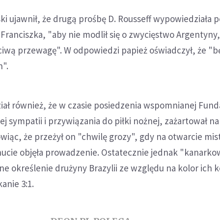
ski ujawnił, że drugą prośbę D. Rousseff wypowiedziała
Franciszka, "aby nie modlił się o zwycięstwo Argentyny
zciwą przewagę". W odpowiedzi papież oświadczył, że "bę
h".
ał również, że w czasie posiedzenia wspomnianej Funda
ej sympatii i przywiązania do piłki nożnej, zażartował n
ówiąc, że przeżył on "chwilę grozy", gdy na otwarcie mi
nucie objęła prowadzenie. Ostatecznie jednak "kanarko
ne określenie drużyny Brazylii ze względu na kolor ich k
kanie 3:1.