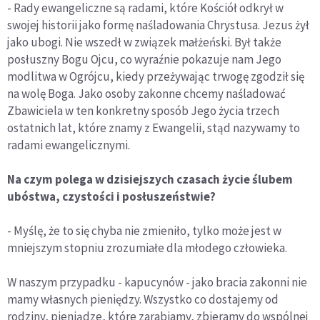
- Rady ewangeliczne są radami, które Kościół odkrył w
swojej historii jako formę naśladowania Chrystusa. Jezus żył
jako ubogi. Nie wszedł w związek małżeński. Był także
posłuszny Bogu Ojcu, co wyraźnie pokazuje nam Jego
modlitwa w Ogrójcu, kiedy przeżywając trwogę zgodził się
na wolę Boga. Jako osoby zakonne chcemy naśladować
Zbawiciela w ten konkretny sposób Jego życia trzech
ostatnich lat, które znamy z Ewangelii, stąd nazywamy to
radami ewangelicznymi.
Na czym polega w dzisiejszych czasach życie ślubem
ubóstwa, czystości i posłuszeństwie?
- Myślę, że to się chyba nie zmieniło, tylko może jest w
mniejszym stopniu zrozumiałe dla młodego człowieka.
W naszym przypadku - kapucynów - jako bracia zakonni nie
mamy własnych pieniędzy. Wszystko co dostajemy od
rodziny, pieniądze, które zarabiamy, zbieramy do wspólnej