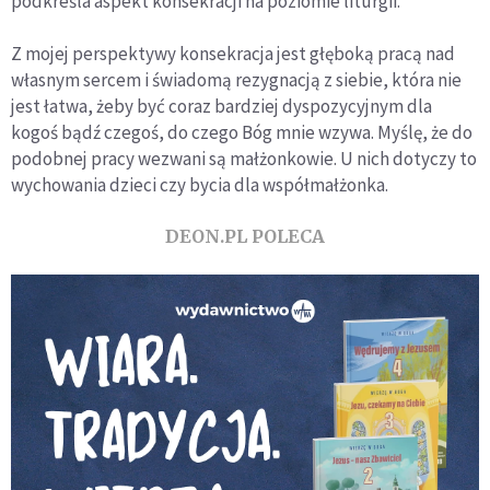
podkreśla aspekt konsekracji na poziomie liturgii.
Z mojej perspektywy konsekracja jest głęboką pracą nad
własnym sercem i świadomą rezygnacją z siebie, która nie
jest łatwa, żeby być coraz bardziej dyspozycyjnym dla
kogoś bądź czegoś, do czego Bóg mnie wzywa. Myślę, że do
podobnej pracy wezwani są małżonkowie. U nich dotyczy to
wychowania dzieci czy bycia dla współmałżonka.
DEON.PL POLECA