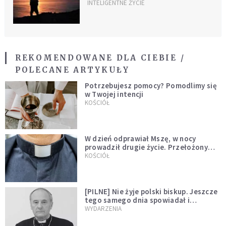
INTELIGENTNE ŻYCIE
REKOMENDOWANE DLA CIEBIE /
POLECANE ARTYKUŁY
Potrzebujesz pomocy? Pomodlimy się
w Twojej intencji
KOŚCIÓŁ
W dzień odprawiał Mszę, w nocy
prowadził drugie życie. Przełożony
kazał mu opuścić zakon
KOŚCIÓŁ
[PILNE] Nie żyje polski biskup. Jeszcze
tego samego dnia spowiadał i
sprawował Mszę świętą
WYDARZENIA