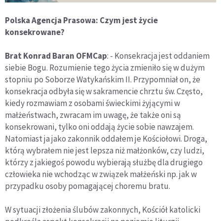
Polska Agencja Prasowa: Czym jest życie
konsekrowane?
Brat Konrad Baran OFMCap
: - Konsekracja jest oddaniem
siebie Bogu. Rozumienie tego życia zmieniło się w dużym
stopniu po Soborze Watykańskim II. Przypomniał on, że
konsekracja odbyła się w sakramencie chrztu św. Często,
kiedy rozmawiam z osobami świeckimi żyjącymi w
małżeństwach, zwracam im uwagę, że także oni są
konsekrowani, tylko oni oddają życie sobie nawzajem.
Natomiast ja jako zakonnik oddałem je Kościołowi. Droga,
którą wybrałem nie jest lepsza niż małżonków, czy ludzi,
którzy z jakiegoś powodu wybierają służbę dla drugiego
człowieka nie wchodząc w związek małżeński np. jak w
przypadku osoby pomagającej choremu bratu.
W sytuacji złożenia ślubów zakonnych, Kościół katolicki