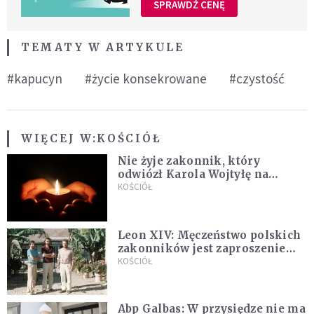
SPRAWDŹ CENĘ
TEMATY W ARTYKULE
#kapucyn
#życie konsekrowane
#czystość
WIĘCEJ W:
KOŚCIÓŁ
Nie żyje zakonnik, który
odwiózł Karola Wojtyłę na
konklawe. Jan Paweł II nazywał
KOŚCIÓŁ
go "winowajcą"
Leon XIV: Męczeństwo polskich
zakonników jest zaproszeniem
do jedności i misji całego
KOŚCIÓŁ
Kościoła
Abp Galbas: W przysiędze nie ma