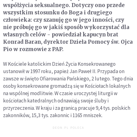
współżycia seksualnego. Dotyczy ono przede
wszystkim stosunku do Boga i drugiego
człowieka: czy szanuję go w jego inności, czy
nie próbuję go w jakiś sposób wykorzystać dla
własnych celów - powiedział kapucyn brat
Konrad Baran, dyrektor Dzieła Pomocy św. Ojca
Pio w rozmowie z PAP.
W Kościele katolickim Dzień Życia Konsekrowanego
ustanowił w 1997 roku, papież Jan Paweł II. Przypada on
zawsze w święto Ofiarowania Pańskiego, 2 lutego. Tego dnia
osoby konsekrowane gromadzą się w Kościołach lokalnych
na wspólnej modlitwie. W czasie uroczystej liturgii w
kościołach katedralnych odnawiają swoje śluby i
przyrzeczenia. W kraju i za granicą pracuje 9,4 tys. polskich
zakonników, 15,3 tys. zakonnic i 1165 mniszek.
DEON.PL POLECA