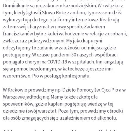
Dominikanie są np. zakonem kaznodziejskim. W związku z
tym, kiedyś głosili Słowo Boże z ambon, tymczasem dziś
wykorzystują do tego platformy internetowe. Realizują
zatem swój charyzmat w nowy sposób. Zadaniem
franciszkanów było z kolei wchodzenie w relacje z osobami,
zwłaszcza z pokrzywdzonymi. My jako kapucyni
odczytujemy to zadanie w zależności od miejsca gdzie
posługujemy. W czasie pandemii 50 naszych współbraci
pomagało chorym na COVID-19 w szpitalach. Inni angażują
się w pomoc bezdomnym, w katechezę a jeszcze inni
wzorem św. o. Pio w posługę konfesjonału.
W Krakowie prowadzimy np. Dzieło Pomocy św. Ojca Pio a w
Warszawie jadłodajnię. Mamy także szkołę dla
spowiedników, gdzie kapłani pogłębiają wiedzę w tej
dziedzinie i swój warsztat. Poza tym, prowadzimy ośrodki
dla osób zmagających się z uzależnieniem od alkoholu.