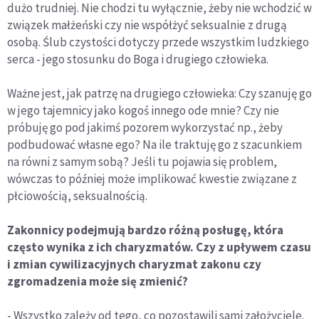
dużo trudniej. Nie chodzi tu wyłącznie, żeby nie wchodzić w
związek małżeński czy nie współżyć seksualnie z drugą
osobą. Ślub czystości dotyczy przede wszystkim ludzkiego
serca - jego stosunku do Boga i drugiego człowieka.
Ważne jest, jak patrzę na drugiego człowieka: Czy szanuję go
w jego tajemnicy jako kogoś innego ode mnie? Czy nie
próbuję go pod jakimś pozorem wykorzystać np., żeby
podbudować własne ego? Na ile traktuję go z szacunkiem
na równi z samym sobą? Jeśli tu pojawia się problem,
wówczas to później może implikować kwestie związane z
płciowością, seksualnością.
Zakonnicy podejmują bardzo różną posługę, która
często wynika z ich charyzmatów. Czy z upływem czasu
i zmian cywilizacyjnych charyzmat zakonu czy
zgromadzenia może się zmienić?
- Wszystko zależy od tego, co pozostawili sami założyciele.