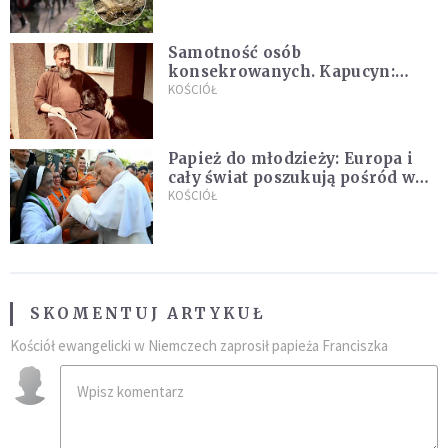
Samotność osób
konsekrowanych. Kapucyn:
Życie w pojedynkę rzadko jest
KOŚCIÓŁ
sielanką
Papież do młodzieży: Europa i
cały świat poszukują pośród was
nowych świętych
KOŚCIÓŁ
SKOMENTUJ ARTYKUŁ
Kościół ewangelicki w Niemczech zaprosił papieża Franciszka