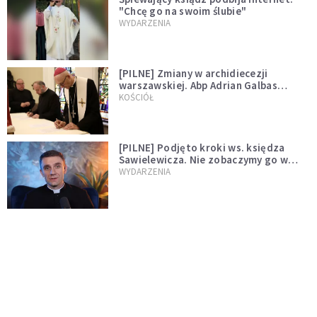
"Chcę go na swoim ślubie"
WYDARZENIA
[PILNE] Zmiany w archidiecezji
warszawskiej. Abp Adrian Galbas
wręczył dekrety nowym proboszczom
KOŚCIÓŁ
[PILNE] Podjęto kroki ws. księdza
Sawielewicza. Nie zobaczymy go w
mediach
WYDARZENIA