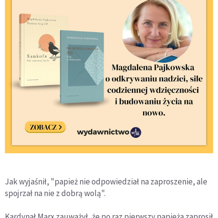
Jak wyjaśnił, "papież nie odpowiedział na zaproszenie, ale
spojrzał na nie z dobrą wolą".
Kardynał Marx zauważył, że po raz pierwszy papieża zaprosił