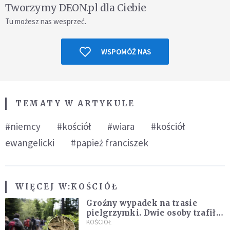
Tworzymy DEON.pl dla Ciebie
Tu możesz nas wesprzeć.
WSPOMÓŻ NAS
TEMATY W ARTYKULE
#niemcy
#kościół
#wiara
#kościół
ewangelicki
#papież franciszek
WIĘCEJ W:
KOŚCIÓŁ
Groźny wypadek na trasie
pielgrzymki. Dwie osoby trafiły
do szpitala
KOŚCIÓŁ