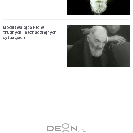
Modlitwa ojca Pio w
trudnych i beznadziejnych
sytuacjach