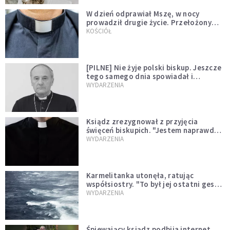
W dzień odprawiał Mszę, w nocy
prowadził drugie życie. Przełożony
kazał mu opuścić zakon
KOŚCIÓŁ
[PILNE] Nie żyje polski biskup. Jeszcze
tego samego dnia spowiadał i
sprawował Mszę świętą
WYDARZENIA
Ksiądz zrezygnował z przyjęcia
święceń biskupich. "Jestem naprawdę
niegodny"
WYDARZENIA
Karmelitanka utonęła, ratując
współsiostry. "To był jej ostatni gest
miłości"
WYDARZENIA
Śpiewający ksiądz podbija internet.