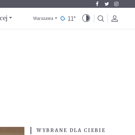
11
°
cej
Warszawa
WYBRANE DLA CIEBIE