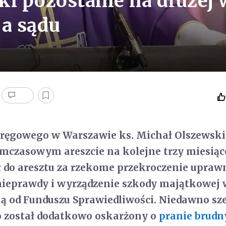
ki pozostanie na dłużej 
ja sądu
kręgowego w Warszawie ks. Michał Olszewski
mczasowym areszcie na kolejne trzy miesiąc
 do aresztu za rzekome przekroczenie upraw
nieprawdy i wyrządzenie szkody majątkowej 
ją od Funduszu Sprawiedliwości. Niedawno sz
o został dodatkowo oskarżony o
pranie brudn