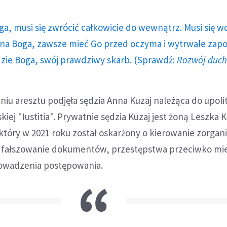
ga, musi się zwrócić całkowicie do wewnątrz. Musi się w
a Boga, zawsze mieć Go przed oczyma i wytrwale zap
dzie Boga, swój prawdziwy skarb. (Sprawdź:
Rozwój duc
niu aresztu podjęła sędzia Anna Kuzaj należąca do upoli
kiej "Iustitia". Prywatnie sędzia Kuzaj jest żoną Leszka K
który w 2021 roku został oskarżony o kierowanie zorga
 fałszowanie dokumentów, przestępstwa przeciwko mi
rowadzenia postępowania.