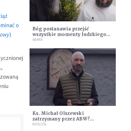
ciąż
ominać o
Bóg postanawia przejść
howy
)
wszystkie momenty ludzkiego
życia. Rekolekcje adwentowe ks.
WIARA
Michała Olszewskiego i o.
Michała Legana
tycznionej
.,
nizowaną
eniu
Ks. Michał Olszewski
zatrzymany przez ABW?
Zapytaliśmy rzecznika sercanów
KOŚCIÓŁ
o obecność ABW w Fundacji