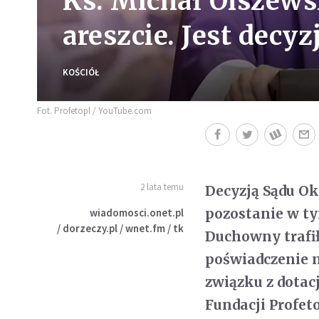
Ks. Michał Olszews
areszcie. Jest decyz
KOŚCIÓŁ
Fot. Profetopl / YouTube.com
2 lata temu
Decyzją Sądu O
pozostanie w ty
wiadomosci.onet.pl
/ dorzeczy.pl / wnet.fm / tk
Duchowny trafił
poświadczenie 
związku z dotac
Fundacji Profet