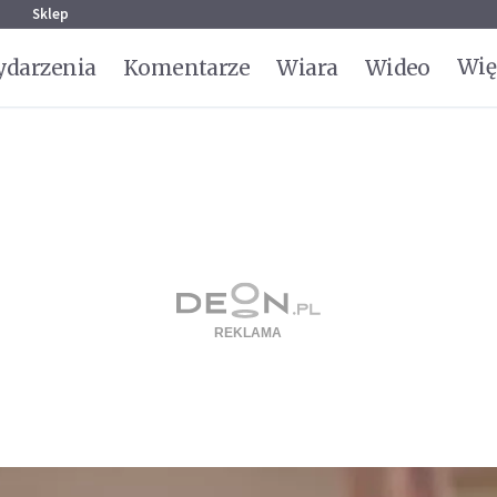
g
Sklep
Wię
darzenia
Komentarze
Wiara
Wideo