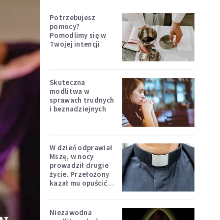
Potrzebujesz
pomocy?
Pomodlimy się w
Twojej intencji
Skuteczna
modlitwa w
sprawach trudnych
i beznadziejnych
W dzień odprawiał
Mszę, w nocy
prowadził drugie
życie. Przełożony
kazał mu opuścić
zakon
Niezawodna