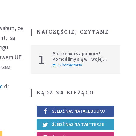
wałem, że
NAJCZĘŚCIEJ CZYTANE
ntu są
mogu
Potrzebujesz pomocy?
1
rawem UE.
Pomodlimy się w Twojej
intencji
62 komentarzy
przez
m
dr
BĄDŹ NA BIEŻĄCO
ŚLEDŹ NAS NA FACEBOOKU
ŚLEDŹ NAS NA TWITTERZE