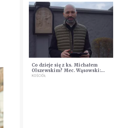
Profeto
e
Co dzieje się z ks. Michałem
Olszewskim? Mec. Wąsowski:
Obserwuję jego oddziaływanie
KOŚCIÓŁ
na służbę więzienną