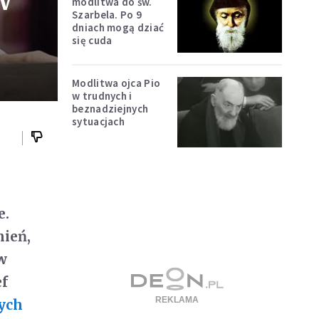
w
modlitwa do św.
Szarbela. Po 9
dniach mogą dziać
się cuda
Modlitwa ojca Pio
w trudnych i
beznadziejnych
sytuacjach
e.
nień,
w
ef
ych