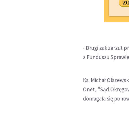
- Drugi zaś zarzut p
z Funduszu Sprawied
Ks. Michał Olszewsk
Onet, "Sąd Okręgow
domagała się ponow