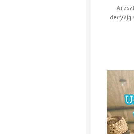
Aresz
decyzją 