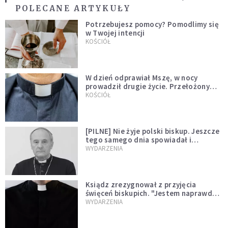
POLECANE ARTYKUŁY
Potrzebujesz pomocy? Pomodlimy się
w Twojej intencji
KOŚCIÓŁ
W dzień odprawiał Mszę, w nocy
prowadził drugie życie. Przełożony
kazał mu opuścić zakon
KOŚCIÓŁ
[PILNE] Nie żyje polski biskup. Jeszcze
tego samego dnia spowiadał i
sprawował Mszę świętą
WYDARZENIA
Ksiądz zrezygnował z przyjęcia
święceń biskupich. "Jestem naprawdę
niegodny"
WYDARZENIA