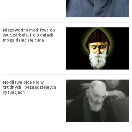
Niezawodna modlitwa do
św. Szarbela. Po 9 dniach
mogą dziać się cuda
Modlitwa ojca Pio w
trudnych i beznadziejnych
sytuacjach