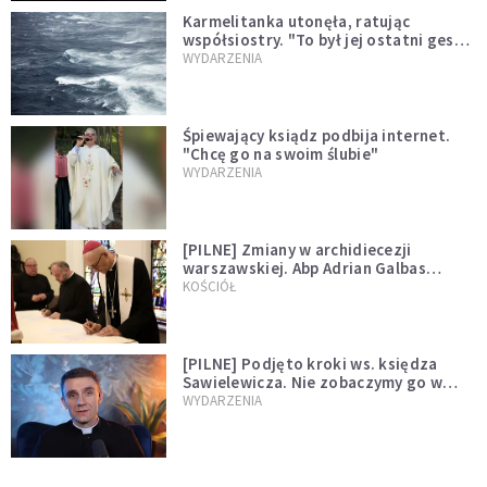
Karmelitanka utonęła, ratując
współsiostry. "To był jej ostatni gest
miłości"
WYDARZENIA
Śpiewający ksiądz podbija internet.
"Chcę go na swoim ślubie"
WYDARZENIA
[PILNE] Zmiany w archidiecezji
warszawskiej. Abp Adrian Galbas
wręczył dekrety nowym proboszczom
KOŚCIÓŁ
[PILNE] Podjęto kroki ws. księdza
Sawielewicza. Nie zobaczymy go w
mediach
WYDARZENIA