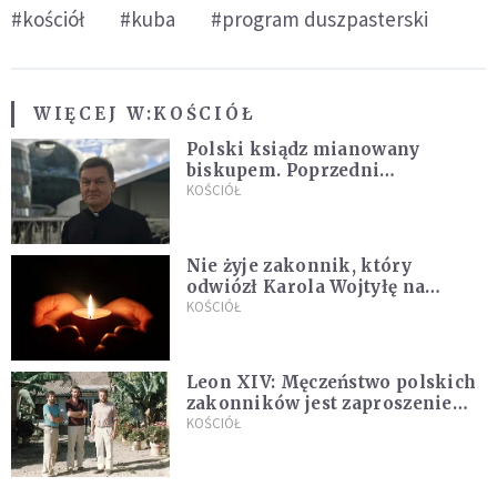
#kościół
#kuba
#program duszpasterski
WIĘCEJ W:
KOŚCIÓŁ
Polski ksiądz mianowany
biskupem. Poprzedni
ordynariusz zrezygnował
KOŚCIÓŁ
Nie żyje zakonnik, który
odwiózł Karola Wojtyłę na
konklawe. Jan Paweł II nazywał
KOŚCIÓŁ
go "winowajcą"
Leon XIV: Męczeństwo polskich
zakonników jest zaproszeniem
do jedności i misji całego
KOŚCIÓŁ
Kościoła