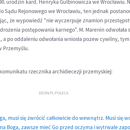
90. urodzin kard. Henryka Gulbinowicza we Wrocławiu. 
do Sądu Rejonowego we Wrocławiu, ten jednak postanow
jąc, że wypowiedź "nie wyczerpuje znamion przestępst
drożenia postępowania karnego". M. Marenin odwołała s
, a po oddaleniu odwołania wniosła pozew cywilny, ty
 Przemyślu.
 komunikatu rzecznika archidiecezji przemyskiej:
DEON.PL POLECA
ga, musi się zwrócić całkowicie do wewnątrz. Musi się w
a Boga, zawsze mieć Go przed oczyma i wytrwale zap