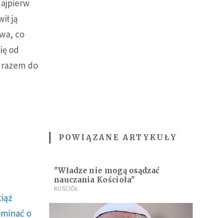
Najpierw
ił ją
wa, co
ię od
m razem do
POWIĄZANE ARTYKUŁY
"Władze nie mogą osądzać
nauczania Kościoła"
KOŚCIÓŁ
ciąż
ominać o