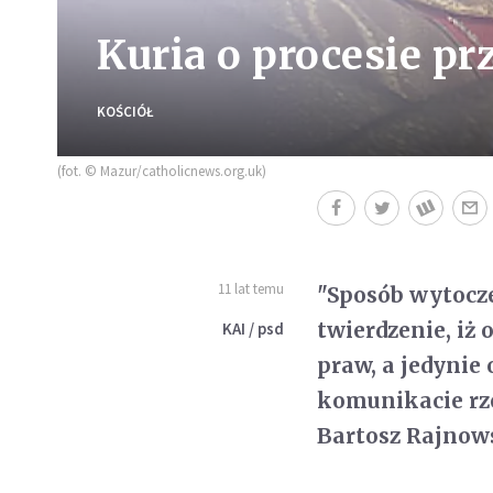
Kuria o procesie pr
KOŚCIÓŁ
(fot. © Mazur/catholicnews.org.uk)
11 lat temu
"Sposób wytocz
twierdzenie, iż 
KAI / psd
praw, a jedynie
komunikacie rze
Bartosz Rajnow