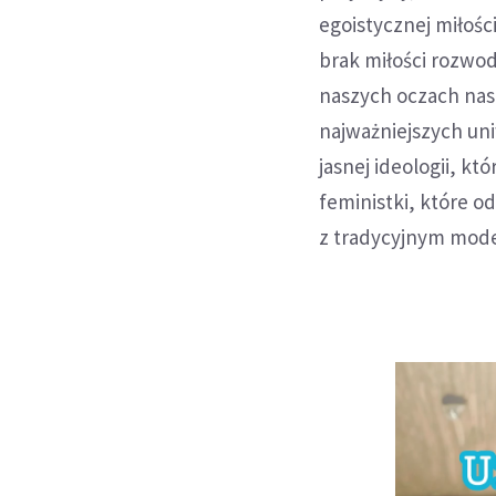
egoistycznej miłośc
brak miłości rozwod
naszych oczach nast
najważniejszych un
jasnej ideologii, k
feministki, które od
z tradycyjnym model