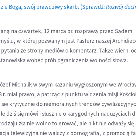
dzie Boga, swój prawdziwy skarb. (Sprawdź:
Rozwój duc
aną na czwartek, 12 marca br. rozprawą przed Sądem
ślu, w której pozwanym jest Pasterz naszej Archidiece
 pytania ze strony mediów o komentarz. Także wierni o
 stanowiska wobec prób ograniczenia wolności słowa.
Józef Michalik w swym kazaniu wygłoszonym we Wrocła
3 r. miał prawo, a patrząc z punktu widzenia misji Kościo
 się krytycznie do niemoralnych trendów cywilizacyjnyc
le dziś się mówi i słusznie o karygodnych nadużyciach 
rodzaju zła nie wolno tolerować, ale nikt nie odważy się
acja telewizyjna nie walczy z pornografią, z promocją fa