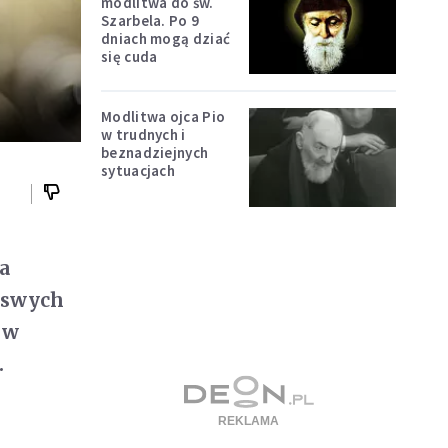
modlitwa do św.
Szarbela. Po 9
dniach mogą dziać
się cuda
Modlitwa ojca Pio
w trudnych i
beznadziejnych
sytuacjach
ia
ę swych
 w
.