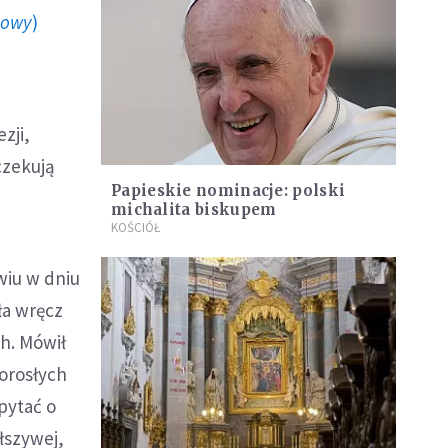
howy
)
zji,
czekują
Papieskie nominacje: polski
michalita biskupem
KOŚCIÓŁ
wiu w dniu
ła wręcz
h. Mówił
dorosłych
 pytać o
łszywej,