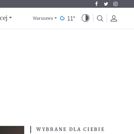
11
°
cej
Warszawa
WYBRANE DLA CIEBIE