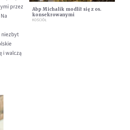
cymi przez
Abp Michalik modlił się z os.
konsekrowanymi
 Na
KOŚCIÓŁ
 niezbyt
lskie
ę i walczą