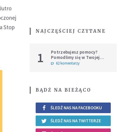
Jutro
oczonej
a Stop
NAJCZĘŚCIEJ CZYTANE
Potrzebujesz pomocy?
1
Pomodlimy się w Twojej
intencji
62 komentarzy
BĄDŹ NA BIEŻĄCO
ŚLEDŹ NAS NA FACEBOOKU
ŚLEDŹ NAS NA TWITTERZE