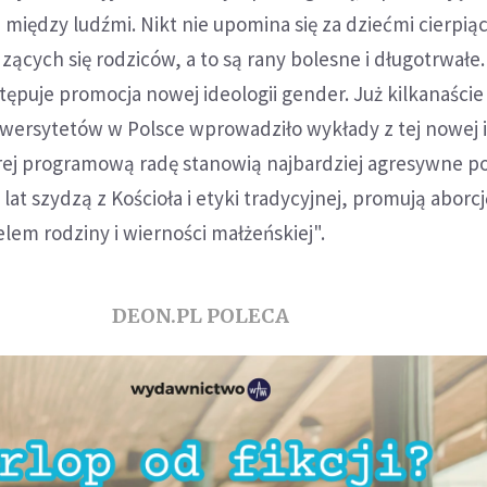
i między ludźmi. Nikt nie upomina się za dziećmi cierpią
zących się rodziców, a to są rany bolesne i długotrwałe.
ępuje promocja nowej ideologii gender. Już kilkanaście
iwersytetów w Polsce wprowadziło wykłady z tej nowej i
tórej programową radę stanowią najbardziej agresywne po
 lat szydzą z Kościoła i etyki tradycyjnej, promują aborcj
em rodziny i wierności małżeńskiej".
DEON.PL POLECA