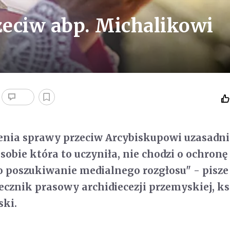
zeciw abp. Michalikowi
enia sprawy przeciw Arcybiskupowi uzasadn
osobie która to uczyniła, nie chodzi o ochron
 o poszukiwanie medialnego rozgłosu" - pisze
cznik prasowy archidiecezji przemyskiej, ks
ski.