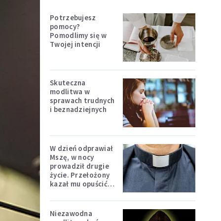
Potrzebujesz
pomocy?
Pomodlimy się w
Twojej intencji
Skuteczna
modlitwa w
sprawach trudnych
i beznadziejnych
W dzień odprawiał
Mszę, w nocy
prowadził drugie
życie. Przełożony
kazał mu opuścić
zakon
Niezawodna