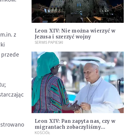
Leon XIV: Nie można wierzyć w
m.in. z
Jezusa i szerzyć wojny
SERWIS PAPIESKI
ki
, przede
tu;
starczając
Leon XIV: Pan zapyta nas, czy w
estrowano
migrantach zobaczyliśmy
Chrystusa. Ocean nie może stać
KOŚCIÓŁ
się cmentarzem