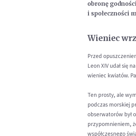
obronę godnośc
i społeczności 
Wieniec wr
Przed opuszczeniem
Leon XIV udał się 
wieniec kwiatów. Pa
Ten prosty, ale wym
podczas morskiej pr
obserwatorów był o
przypomnieniem, że
współczesnego świa