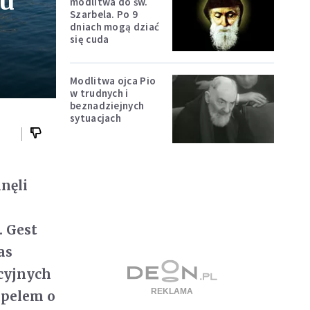
tu
modlitwa do św.
Szarbela. Po 9
dniach mogą dziać
się cuda
Modlitwa ojca Pio
w trudnych i
beznadziejnych
sytuacjach
nęli
 Gest
as
acyjnych
apelem o