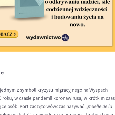
y”
ę jednym z symboli kryzysu migracyjnego na Wyspach
0 roku, w czasie pandemii koronawirusa, w krótkim czas
iące osób. Port zaczęto wówczas nazywać „
muelle de la
„molem wstydu”, z powodu przeludnienia i trudnych wa