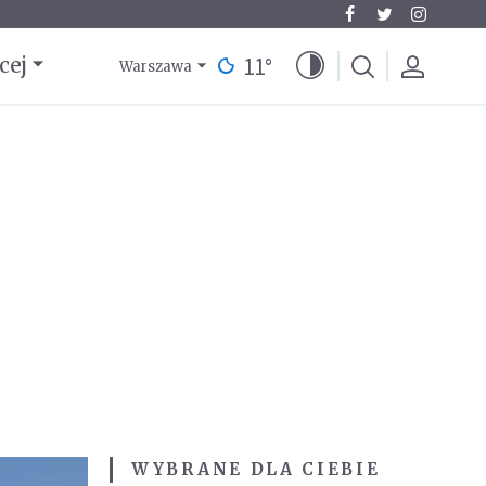
11
°
cej
Warszawa
WYBRANE DLA CIEBIE