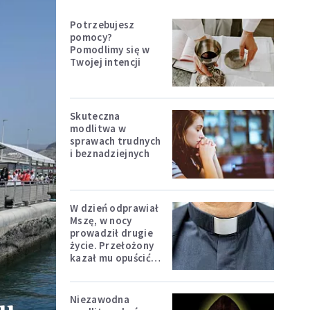
Potrzebujesz
pomocy?
Pomodlimy się w
Twojej intencji
Skuteczna
modlitwa w
sprawach trudnych
i beznadziejnych
W dzień odprawiał
Mszę, w nocy
prowadził drugie
życie. Przełożony
kazał mu opuścić
zakon
Niezawodna