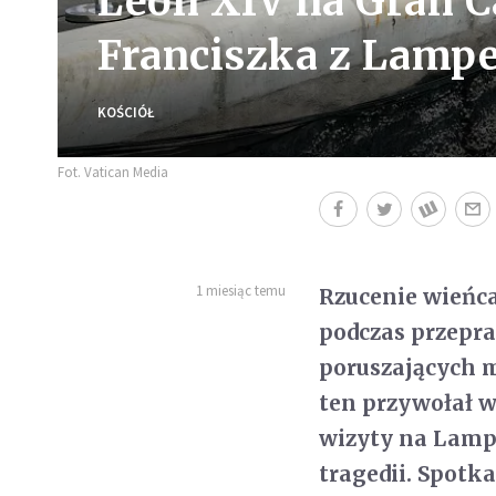
Leon XIV na Gran C
Franciszka z Lamp
KOŚCIÓŁ
Fot. Vatican Media
1 miesiąc temu
Rzucenie wieńca
podczas przepra
poruszających 
ten przywołał w
wizyty na Lampe
tragedii. Spotk