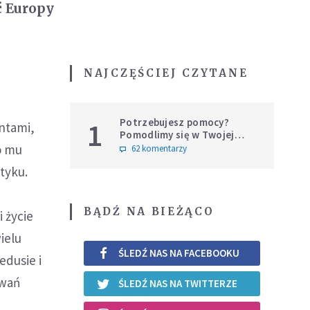
ć Europy
NAJCZĘŚCIEJ CZYTANE
Potrzebujesz pomocy?
1
ntami,
Pomodlimy się w Twojej
intencji
o mu
62 komentarzy
tyku.
BĄDŹ NA BIEŻĄCO
i życie
ielu
ŚLEDŹ NAS NA FACEBOOKU
dusie i
zwań
ŚLEDŹ NAS NA TWITTERZE