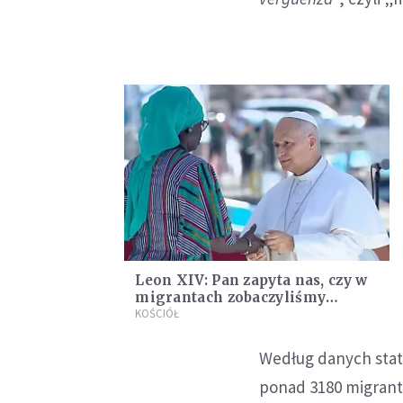
Leon XIV: Pan zapyta nas, czy w
migrantach zobaczyliśmy
Chrystusa. Ocean nie może stać
KOŚCIÓŁ
się cmentarzem
Według danych stat
ponad 3180 migrantów