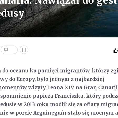
anaria. Nawiązał do ges
edusy
 do oceanu ku pamięci migrantów, którzy zgi
wy do Europy, było jednym z najbardziej
momentów wizyty Leona XIV na Gran Canarii.
spomnienie papieża Franciszka, który podcz
dusie w 2013 roku modlił się za ofiary migr
anie w porcie Arguineguín stało się mocnym 