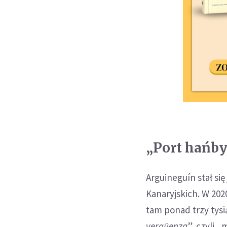
„Port hańb
Arguineguín stał si
Kanaryjskich. W 202
tam ponad trzy tys
vergüenza
”, czyli 