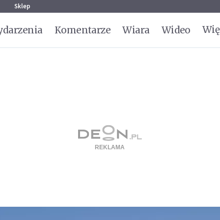
g
Sklep
Wię
darzenia
Komentarze
Wiara
Wideo