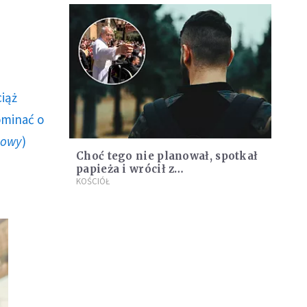
ciąż
ominać o
howy
)
Choć tego nie planował, spotkał
papieża i wrócił z
"najwspanialszym prezentem",
KOŚCIÓŁ
jaki mógł otrzymać