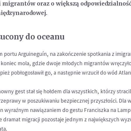
i migrantów oraz o większą odpowiedzialnoś
międzynarodowej.
zucony do oceanu
 portu Arguineguín, na zakończenie spotkania z imigra
na koniec mola, gdzie dwoje młodych migrantów wręczył
pież pobłogosławił go, a następnie wrzucił do wód Atlan
owny gest stał się hołdem dla wszystkich, którzy stracil
zeprawy w poszukiwaniu bezpiecznej przyszłości. Dla w
n wyraźnym nawiązaniem do gestu Franciszka na Lampe
 dramat migracji pozostaje jednym z największych wy
ta.