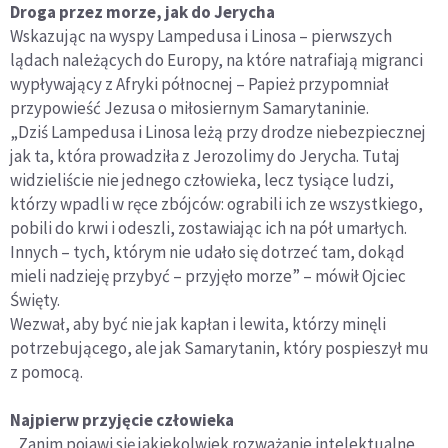
Droga przez morze, jak do Jerycha
Wskazując na wyspy Lampedusa i Linosa – pierwszych
lądach należących do Europy, na które natrafiają migranci
wypływający z Afryki północnej – Papież przypomniał
przypowieść Jezusa o miłosiernym Samarytaninie.
„Dziś Lampedusa i Linosa leżą przy drodze niebezpiecznej
jak ta, która prowadziła z Jerozolimy do Jerycha. Tutaj
widzieliście nie jednego człowieka, lecz tysiące ludzi,
którzy wpadli w ręce zbójców: ograbili ich ze wszystkiego,
pobili do krwi i odeszli, zostawiając ich na pół umarłych.
Innych – tych, którym nie udało się dotrzeć tam, dokąd
mieli nadzieję przybyć – przyjęło morze” – mówił Ojciec
Święty.
Wezwał, aby być nie jak kapłan i lewita, którzy minęli
potrzebującego, ale jak Samarytanin, który pospieszył mu
z pomocą.
Najpierw przyjęcie człowieka
„Zanim pojawi się jakiekolwiek rozważanie intelektualne