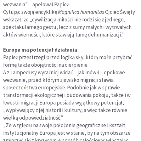
wezwania” – apelował Papież.
Cytując swoją encyklikę
Magnifica humanitas
Ojciec Święty
wskazał, że „cywilizacja miłości nie rodzi się z jednego,
spektakularnego gestu, lecz z sumy małych i wytrwałych
aktów wierności, które stawiają tamę dehumanizacji.”
Europa ma potencjał działania
Papież przestrzegł przed logiką siły, którą może przybrać
formę także obojętności na cierpienie.
A z Lampedusy wyraźniej widać – jak mówił – epokowe
wezwanie, przed którym zjawisko migracji stawia
społeczeństwa europejskie. Podobnie jak w sprawie
transformacji ekologicznej i budowania pokoju, także i w
kwestii migracji Europa posiada wyjątkowy potencjał,
„wypływający z jej historii i kultury, a więc także równie
wielką odpowiedzialność.”
„Ze względu na swoje położenie geograficzne i kształt
instytucjonalny Europa jest w stanie, by na tym obszarze
zmierzyć się z kryzysem w sposób całościowy: włączając