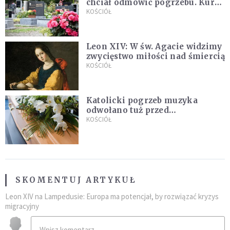
chciał odmówić pogrzebu. Kuria
zapowiada wyjaśnienia
KOŚCIÓŁ
Leon XIV: W św. Agacie widzimy
zwycięstwo miłości nad śmiercią
KOŚCIÓŁ
Katolicki pogrzeb muzyka
odwołano tuż przed
uroczystością. Powodem była
KOŚCIÓŁ
przynależność do masonerii
SKOMENTUJ ARTYKUŁ
Leon XIV na Lampedusie: Europa ma potencjał, by rozwiązać kryzys
migracyjny