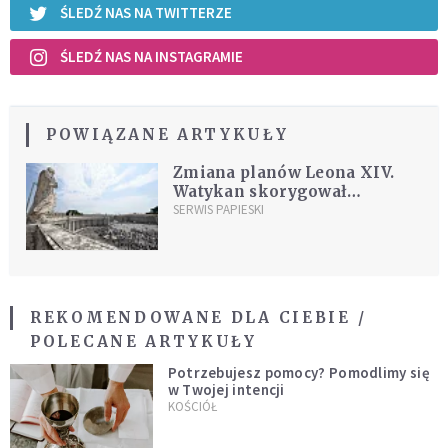
ŚLEDŹ NAS NA TWITTERZE
ŚLEDŹ NAS NA INSTAGRAMIE
POWIĄZANE ARTYKUŁY
Zmiana planów Leona XIV.
Watykan skorygował
papieski kalendarz
SERWIS PAPIESKI
REKOMENDOWANE DLA CIEBIE /
POLECANE ARTYKUŁY
Potrzebujesz pomocy? Pomodlimy się
w Twojej intencji
KOŚCIÓŁ