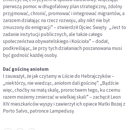
pierwszą pomoc w długofalowy plan strategiczny, zdolny
przyjmować, chronić, promować i integrować migrantów, a
zarazem działając na rzecz rozwoju, aby nikt nie był
zmuszony do emigracji” – stwierdził Ojciec Święty. „Jest to
zadanie instytucji publicznych, ale także całego
społeczeństwa obywatelskiego i Kościoła” – dodał,
podkreślając, że przy tych działaniach poszanowana musi
być godność każdej osoby.
Dać gościnę aniołom
I zauważył, że jak czytamy w Liście do Hebrajczyków –
„niektórzy, nie wiedząc, aniołom dali gościnę”. „Bądźcie
więc, choćby na małą skalę, proroctwem tego, ku czemu
razem możemy zmierzać w wielkiej skali” – zachęcił Leon
XIV mieszkańców wyspy i zawierzył ich opiece Matki Bożej z
Porto Salvo, patronce Lampedusy.