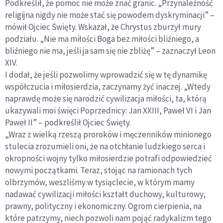
Podkreślił, że pomoc nie może znać granic. „Przynależność
religijna nigdy nie może stać się powodem dyskryminacji” –
mówił Ojciec Święty. Wskazał, że Chrystus zburzył mury
podziału. „Nie ma miłości Boga bez miłości bliźniego, a
bliźniego nie ma, jeśli ja sam się nie zbliżę” – zaznaczył Leon
XIV.
I dodał, że jeśli pozwolimy wprowadzić się w tę dynamikę
współczucia i miłosierdzia, zaczynamy żyć inaczej. „Wtedy
naprawdę może się narodzić cywilizacja miłości, ta, którą
ukazywali moi święci Poprzednicy: Jan XXIII, Paweł VI i Jan
Paweł II” – podkreślił Ojciec Święty.
„Wraz z wielką rzeszą proroków i męczenników minionego
stulecia zrozumieli oni, że na otchłanie ludzkiego serca i
okropności wojny tylko miłosierdzie potrafi odpowiedzieć
nowymi początkami. Teraz, stojąc na ramionach tych
olbrzymów, weszliśmy w tysiąclecie, w którym mamy
nadawać cywilizacji miłości kształt duchowy, kulturowy,
prawny, polityczny i ekonomiczny. Ogrom cierpienia, na
które patrzymy, niech pozwoli nam pojąć radykalizm tego