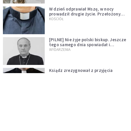
W dzień odprawiał Mszę, w nocy
prowadził drugie życie. Przełożony
kazał mu opuścić zakon
KOŚCIÓŁ
[PILNE] Nie żyje polski biskup. Jeszcze
tego samego dnia spowiadał i
sprawował Mszę świętą
WYDARZENIA
Ksiądz zrezygnował z przyjęcia
święceń biskupich. "Jestem naprawdę
niegodny"
WYDARZENIA
Karmelitanka utonęła, ratując
współsiostry. "To był jej ostatni gest
miłości"
WYDARZENIA