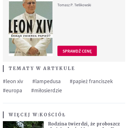
Tomasz P. Terlikowski
SPRAWDŹ CENĘ
TEMATY W ARTYKULE
#leon xiv
#lampedusa
#papież franciszek
#europa
#miłosierdzie
WIĘCEJ W:
KOŚCIÓŁ
Rodzina twierdzi, że proboszcz