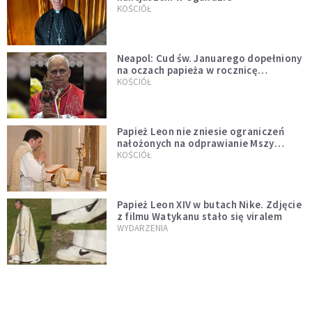
KOŚCIÓŁ
Neapol: Cud św. Januarego dopełniony
na oczach papieża w rocznicę
pontyfikatu!
KOŚCIÓŁ
Papież Leon nie zniesie ograniczeń
nałożonych na odprawianie Mszy
trydenckiej. „Traditionis custodes”
KOŚCIÓŁ
zostaje w mocy
Papież Leon XIV w butach Nike. Zdjęcie
z filmu Watykanu stało się viralem
WYDARZENIA