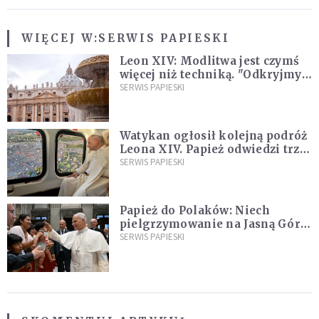
WIĘCEJ W:
SERWIS PAPIESKI
Leon XIV: Modlitwa jest czymś
więcej niż techniką. "Odkryjmy
ją na nowo"
SERWIS PAPIESKI
Watykan ogłosił kolejną podróż
Leona XIV. Papież odwiedzi trzy
kraje Ameryki Południowej
SERWIS PAPIESKI
Papież do Polaków: Niech
pielgrzymowanie na Jasną Górę
umocni wiarę i nadzieję
SERWIS PAPIESKI