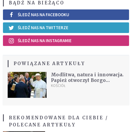
BĄDŹ NA BIEŻĄCO
ŚLEDŹ NAS NA FACEBOOKU
ŚLEDŹ NAS NA TWITTERZE
ŚLEDŹ NAS NA INSTAGRAMIE
POWIĄZANE ARTYKUŁY
Modlitwa, natura i innowacja.
Papież otworzył Borgo
Laudato si’
KOŚCIÓŁ
REKOMENDOWANE DLA CIEBIE /
POLECANE ARTYKUŁY