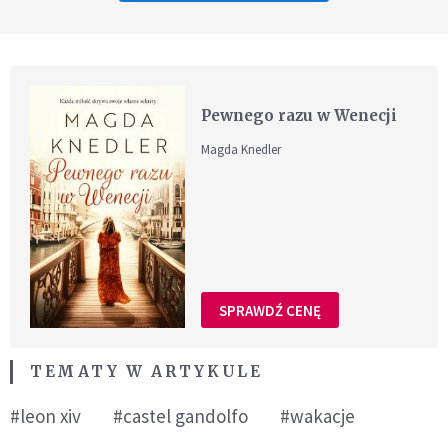
Pewnego razu w Wenecji
Magda Knedler
SPRAWDŹ CENĘ
TEMATY W ARTYKULE
#leon xiv
#castel gandolfo
#wakacje