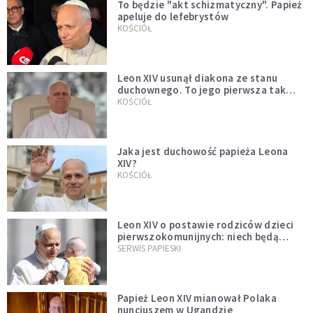
To będzie "akt schizmatyczny". Papież
apeluje do lefebrystów
KOŚCIÓŁ
Leon XIV usunął diakona ze stanu
duchownego. To jego pierwsza tak
bezprecedensowa decyzja
KOŚCIÓŁ
Jaka jest duchowość papieża Leona
XIV?
KOŚCIÓŁ
Leon XIV o postawie rodziców dzieci
pierwszokomunijnych: niech będą
przykładem
SERWIS PAPIESKI
Papież Leon XIV mianował Polaka
nuncjuszem w Ugandzie