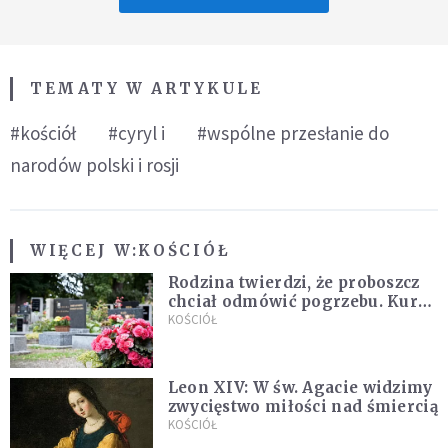
TEMATY W ARTYKULE
#kościół
#cyryl i
#wspólne przesłanie do
narodów polski i rosji
WIĘCEJ W:
KOŚCIÓŁ
Rodzina twierdzi, że proboszcz
chciał odmówić pogrzebu. Kuria
zapowiada wyjaśnienia
KOŚCIÓŁ
Leon XIV: W św. Agacie widzimy
zwycięstwo miłości nad śmiercią
KOŚCIÓŁ