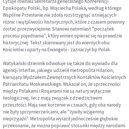
Cytuje również sekretarza generalnego Konferencji
Episkopatu Polski, bp. Wojciecha Polaka, według którego
Wspólne Przesłanie nie zdoła rozstrzygnąć istniejących
różnic i wątpliwości historycznych, które z czasem powinny
zostać przezwyciężone. Stanowi natomiast "początek
procesu pojednania", który winien opierać się na prawdzie
historycznej. Tekst skierowany jest do wiernych obu
Kościołów i oparty na Ewangelii - zaznaczył bp Polak.
Watykański dziennik odwołuje się także do wywiadu dla
agencji Interfax, jakiego udzielił metropolita Hilarion,
kierujący Wydziałem Zewnętrznych Kontaktów Kościelnych
Patriarchatu Moskiewskiego. Wskazał on, że sprzeczności
między Polakami i Rosjanami nie są natury wyłącznie
teologicznej, lecz mają związek z dziedzictwem
przeszłości. Mają swe korzenie w czasach, gdy oba narody
nie były sprzymierzeńcami, ale "żywiły wzajemną
nieprzyjaźń". Metropolita wyraził jednocześnie głębokie
przekonanie, że można poprawić stosunki między narodami