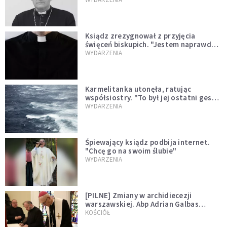
Ksiądz zrezygnował z przyjęcia
święceń biskupich. "Jestem naprawdę
niegodny"
WYDARZENIA
Karmelitanka utonęła, ratując
współsiostry. "To był jej ostatni gest
miłości"
WYDARZENIA
Śpiewający ksiądz podbija internet.
"Chcę go na swoim ślubie"
WYDARZENIA
[PILNE] Zmiany w archidiecezji
warszawskiej. Abp Adrian Galbas
wręczył dekrety nowym proboszczom
KOŚCIÓŁ