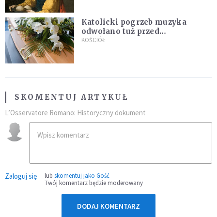
Katolicki pogrzeb muzyka
odwołano tuż przed
uroczystością. Powodem była
KOŚCIÓŁ
przynależność do masonerii
SKOMENTUJ ARTYKUŁ
L’Osservatore Romano: Historyczny dokument
Zaloguj się
lub
skomentuj jako Gość
Twój komentarz będzie moderowany
DODAJ KOMENTARZ