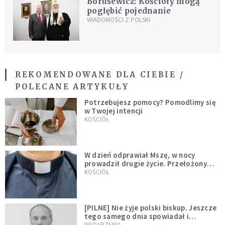
Borusewicz: Kościoły mogą
pogłębić pojednanie
WIADOMOŚCI Z POLSKI
REKOMENDOWANE DLA CIEBIE /
POLECANE ARTYKUŁY
Potrzebujesz pomocy? Pomodlimy się
w Twojej intencji
KOŚCIÓŁ
W dzień odprawiał Mszę, w nocy
prowadził drugie życie. Przełożony
kazał mu opuścić zakon
KOŚCIÓŁ
[PILNE] Nie żyje polski biskup. Jeszcze
tego samego dnia spowiadał i
sprawował Mszę świętą
WYDARZENIA