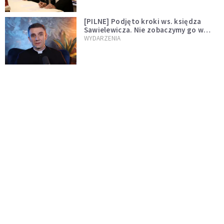
[PILNE] Podjęto kroki ws. księdza
Sawielewicza. Nie zobaczymy go w
mediach
WYDARZENIA