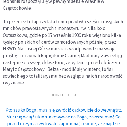
jednania rozpoczął się w pewnym sensie właśnie w
Częstochowie.
To przecież tutaj trzy lata temu przybyło sześciu rosyjskich
mnichów prawosławnych z monastyru św. Nila koło
Ostaszkowa, gdzie po 17 września 1939 roku więziono kilka
tysięcy polskich oficerów zamordowanych później przez
NKWD. Na Jasnej Górze mnisi ci - w odpowiedzi na swoją
prośbę - otrzymali kopię ikony Czarnej Madonny. Zawieźli ją
następnie do swego klasztoru, żeby tam - przed obliczem
Maryi z Częstochowy i Bełza - modlić się w intencji ofiar
sowieckiego totalitaryzmu bez względu na ich narodowość
i wyznanie.
DEON.PL POLECA
Kto szuka Boga, musi się zwrócić całkowicie do wewnątrz.
Musi się wciąż ukierunkowywać na Boga, zawsze mieć Go
przed oczyma i wytrwale zapominać o sobie, aż znajdzie