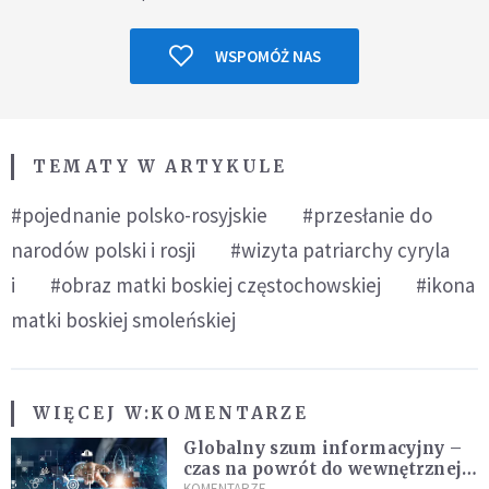
WSPOMÓŻ NAS
TEMATY W ARTYKULE
#pojednanie polsko-rosyjskie
#przesłanie do
narodów polski i rosji
#wizyta patriarchy cyryla
i
#obraz matki boskiej częstochowskiej
#ikona
matki boskiej smoleńskiej
WIĘCEJ W:
KOMENTARZE
Globalny szum informacyjny –
czas na powrót do wewnętrznej
KOMENTARZE