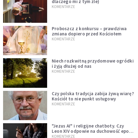
dlaczego mi z tym źle)
KOMENTARZE
Proboszcz z konkursu – prawdziwa
zmiana dopiero przed Kościołem
KOMENTARZE
Niech rozkwitną przydomowe ogródki
i żyją dłużej od nas
KOMENTARZE
Czy polska tradycja zabija żywą wiarę?
Kościół to nie punkt usługowy
KOMENTARZE
"Jezus AI" i religijne chatboty. Czy
Leon XIV odpowie na duchowość epoki
sztucznej inteligencji?
KOMENTARZE