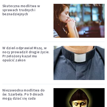
Skuteczna modlitwa w
sprawach trudnych i
beznadziejnych
W dzień odprawiał Mszę, w
nocy prowadził drugie życie.
Przełożony kazał mu
opuścić zakon
Niezawodna modlitwa do
św. Szarbela. Po 9 dniach
mogą dziać się cuda