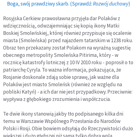
Boga, swój prawdziwy skarb. (Sprawdź:
Rozwój duchowy
)
Rosyjska Cerkiew prawosławna przyjęła dar Polaków z
wdzięcznością, odwzajemniając się kopią ikony Matki
Boskiej Smoleńskiej, której również przypisuje się ocalenie
miasta (Smoleńska) przed najazdem tatarskim w 1238 roku.
Obraz ten przekazany został Polakom na wyraźną sugestię
obecnego metropolity Smoleńska Pitirima, który - w
rocznicę katastrofy lotniczej z 10 IV 2010 roku - poprosił o to
patriarchę Cyryla. To ważna informacja, pokazująca, że
Rosjanie doskonale zdają sobie sprawę, jak ważne dla
Polaków jest miasto Smoleńsk (również ze względu na
pobliski Katyń) - a ich dar nie jest przypadkowy. Przeciwnie:
wypływa z głębokiego zrozumienia i współczucia.
Te dwie ikony stanowią jakby tło podpisanego kilka dni
temu w Warszawie Wspólnego Przesłania do Narodów
Polski i Rosji. Obie bowiem odsyłają do Rzeczywistości dużo
większej i dużo głębszej niż sama tylko dobra wola