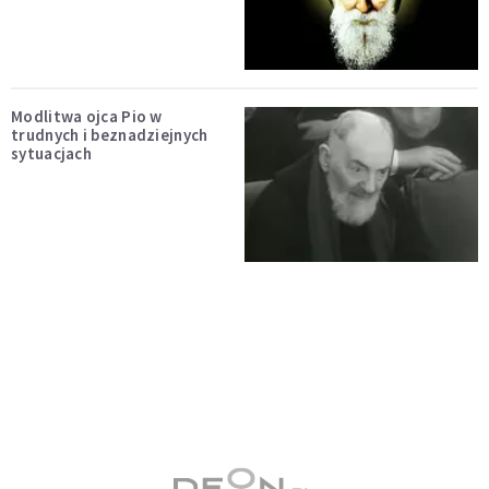
Modlitwa ojca Pio w
trudnych i beznadziejnych
sytuacjach