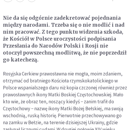
Nie da się odgórnie zadekretować pojednania
między narodami. Trzeba się o nie modlić i nad
nim pracować. Z tego punktu widzenia szkoda,
że Kościół w Polsce uroczystości podpisania
Przesłania do Narodów Polski i Rosji nie
otoczył powszechną modlitwą, że nie poprzedził
go katechezą.
Rosyjska Cerkiew prawosławna nie mogła, moim zdaniem,
otrzymać od bratniego Kościoła rzymskokatolickiego w
Polsce wspanialszego daru niż kopia czczonej również przez
prawosławnych ikony Matki Boskiej Częstochowskiej. Mało
kto wie, że obraz ten, noszący kiedyś − zanim trafił do
Częstochowy − nazwę ikony Matki Bożej Bełskiej, ma swoją
wschodnią, ruską historię. Pierwotnie przechowywano go
na zamku w Bełzie, na terenie dzisiejszej Ukrainy, gdzie
zasłynął licznymi cudami. W drugiej połowie XIV wieku,