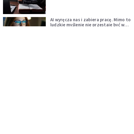
AI wyręcza nas i zabiera pracę. Mimo to
ludzkie myślenie nie przestaje być w
cenie
KOMENTARZE
Pół internetu płacze. Kto nam zastąpi
Łukasza Litewkę?
KOMENTARZE