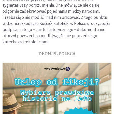
sygnatariuszy porozumienia. One mówią, że nie da się
odgórnie zadekretować pojednania między narodami.
Trzeba się o nie modlić i nad nim pracować. Z tego punktu
widzenia szkoda, że Kościół katolicki w Polsce uroczystości
podpisania tego − zaiste historycznego − dokumentu nie
otoczył powszechną modlitwą, że nie poprzedził go
katechezą i rekolekcjami.
DEON.PL POLECA