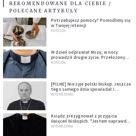
REKOMENDOWANE DLA CIEBIE /
POLECANE ARTYKUŁY
Potrzebujesz pomocy? Pomodlimy się
w Twojej intencji
KOŚCIÓŁ
W dzień odprawiał Mszę, w nocy
prowadził drugie życie. Przełożony
kazał mu opuścić zakon
KOŚCIÓŁ
[PILNE] Nie żyje polski biskup. Jeszcze
tego samego dnia spowiadał i
sprawował Mszę świętą
WYDARZENIA
Ksiądz zrezygnował z przyjęcia
święceń biskupich. "Jestem naprawdę
niegodny"
WYDARZENIA