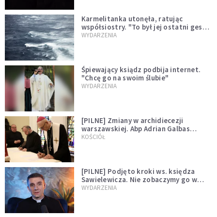
Karmelitanka utonęła, ratując
współsiostry. "To był jej ostatni gest
miłości"
WYDARZENIA
Śpiewający ksiądz podbija internet.
"Chcę go na swoim ślubie"
WYDARZENIA
[PILNE] Zmiany w archidiecezji
warszawskiej. Abp Adrian Galbas
wręczył dekrety nowym proboszczom
KOŚCIÓŁ
[PILNE] Podjęto kroki ws. księdza
Sawielewicza. Nie zobaczymy go w
mediach
WYDARZENIA