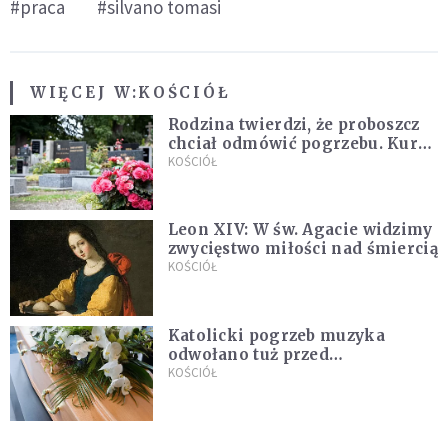
#praca
#silvano tomasi
WIĘCEJ W:
KOŚCIÓŁ
Rodzina twierdzi, że proboszcz
chciał odmówić pogrzebu. Kuria
zapowiada wyjaśnienia
KOŚCIÓŁ
Leon XIV: W św. Agacie widzimy
zwycięstwo miłości nad śmiercią
KOŚCIÓŁ
Katolicki pogrzeb muzyka
odwołano tuż przed
uroczystością. Powodem była
KOŚCIÓŁ
przynależność do masonerii