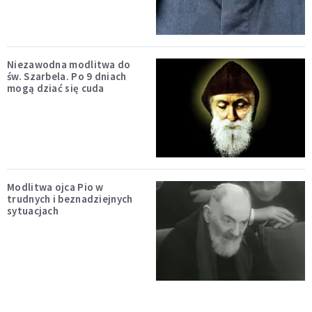
Niezawodna modlitwa do
św. Szarbela. Po 9 dniach
mogą dziać się cuda
Modlitwa ojca Pio w
trudnych i beznadziejnych
sytuacjach