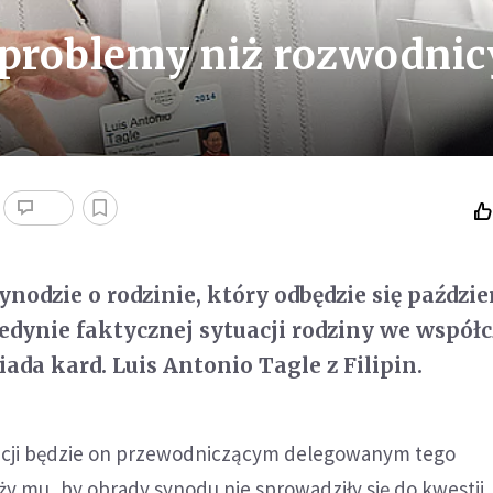
problemy niż rozwodnic
nodzie o rodzinie, który odbędzie się paździ
jedynie faktycznej sytuacji rodziny we wspó
ada kard. Luis Antonio Tagle z Filipin.
acji będzie on przewodniczącym delegowanym tego
y mu, by obrady synodu nie sprowadziły się do kwestii,