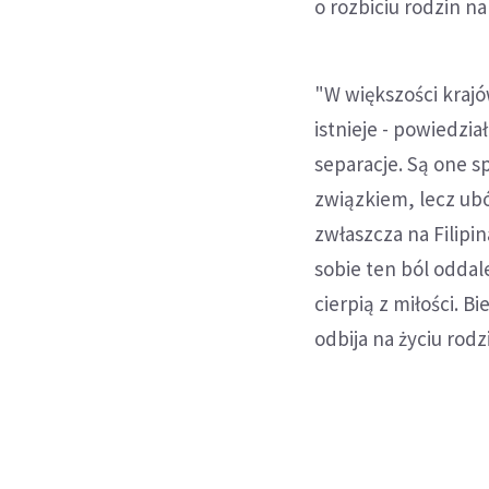
o rozbiciu rodzin na
"W większości krajó
istnieje - powiedzia
separacje. Są one 
związkiem, lecz ub
zwłaszcza na Filipi
sobie ten ból oddale
cierpią z miłości. B
odbija na życiu rodz