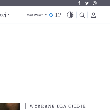
11
°
cej
Warszawa
WYBRANE DLA CIEBIE