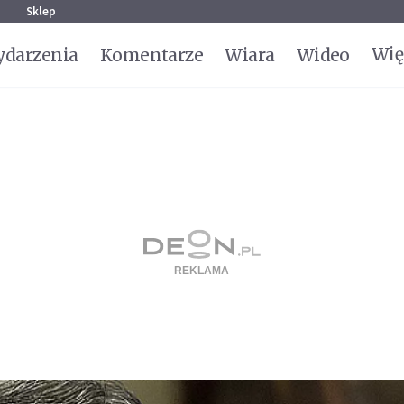
g
Sklep
Wię
darzenia
Komentarze
Wiara
Wideo