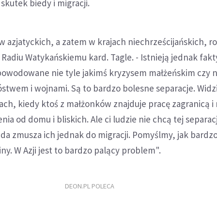
 skutek biedy i migracji.
w azjatyckich, a zatem w krajach niechrześcijańskich, r
ł Radiu Watykańskiemu kard. Tagle. - Istnieją jednak fak
spowodowane nie tyle jakimś kryzysem małżeńskim czy
óstwem i wojnami. Są to bardzo bolesne separacje. Widz
nach, kiedy ktoś z małżonków znajduje pracę zagranicą i 
nia od domu i bliskich. Ale ci ludzie nie chcą tej separacj
ieda zmusza ich jednak do migracji. Pomyślmy, jak bardzo
iny. W Azji jest to bardzo palący problem".
DEON.PL POLECA