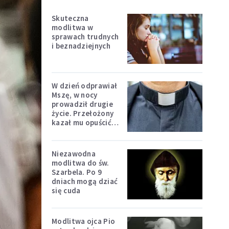
Skuteczna
modlitwa w
sprawach trudnych
i beznadziejnych
W dzień odprawiał
Mszę, w nocy
prowadził drugie
życie. Przełożony
kazał mu opuścić
zakon
Niezawodna
modlitwa do św.
Szarbela. Po 9
dniach mogą dziać
się cuda
Modlitwa ojca Pio