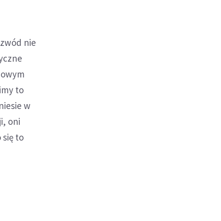
ozwód nie
tyczne
 nowym
imy to
niesie w
i, oni
 się to