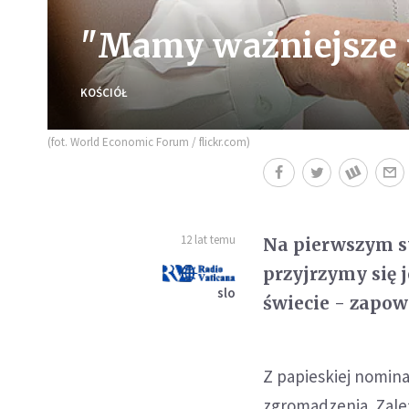
"Mamy ważniejsze 
KOŚCIÓŁ
(fot. World Economic Forum / flickr.com)
12 lat temu
Na pierwszym sy
przyjrzymy się 
slo
świecie - zapowi
Z papieskiej nomin
zgromadzenia. Zależ