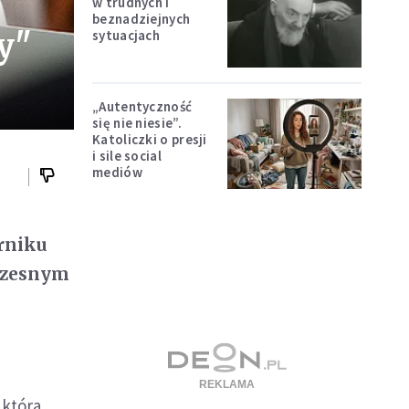
w trudnych i
beznadziejnych
y"
sytuacjach
„Autentyczność
się nie niesie”.
Katoliczki o presji
i sile social
mediów
erniku
łczesnym
 która