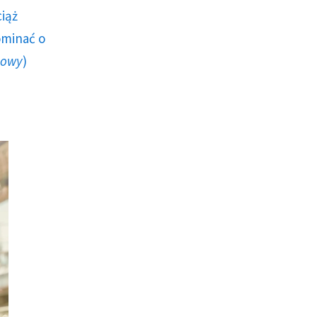
ciąż
ominać o
howy
)