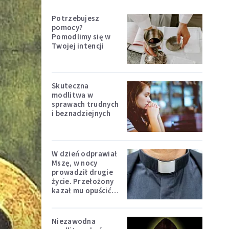
Potrzebujesz
pomocy?
Pomodlimy się w
Twojej intencji
Skuteczna
modlitwa w
sprawach trudnych
i beznadziejnych
W dzień odprawiał
Mszę, w nocy
prowadził drugie
życie. Przełożony
kazał mu opuścić
zakon
Niezawodna