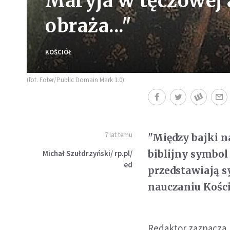
Maryja w tęczowej a
obraża..."
KOŚCIÓŁ
(fot. Foter/Public Domain Mark 1.0)
7 lat temu
"Między bajki na
biblijny symbol
Michał Szułdrzyński/ rp.pl/
ed
przedstawiają s
nauczaniu Kości
Redaktor zaznacza, 