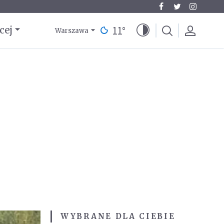
11
°
cej
Warszawa
WYBRANE DLA CIEBIE