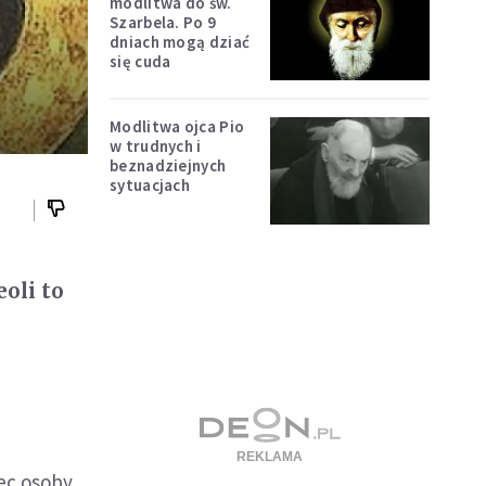
modlitwa do św.
Szarbela. Po 9
dniach mogą dziać
się cuda
Modlitwa ojca Pio
w trudnych i
beznadziejnych
sytuacjach
oli to
bec osoby