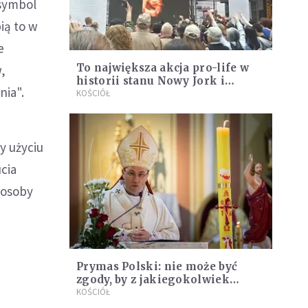
 symbol
ią to w
e
To największa akcja pro-life w
,
historii stanu Nowy Jork i
nia".
odpowiedź na radykalnie
KOŚCIÓŁ
liberalne prawo aborcyjne
y użyciu
cia
 osoby
Prymas Polski: nie może być
zgody, by z jakiegokolwiek
powodu naruszać to, co dla
KOŚCIÓŁ
drugiego jest święte