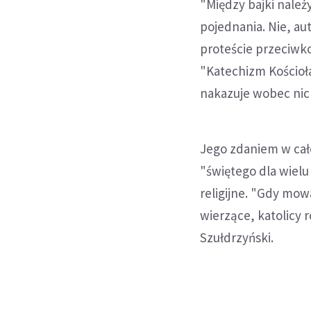
"Między bajki należy
pojednania. Nie, au
proteście przeciwko
"Katechizm Kościoł
nakazuje wobec nic
Jego zdaniem w całe
"świętego dla wielu
religijne. "Gdy mow
wierzące, katolicy 
Szułdrzyński.