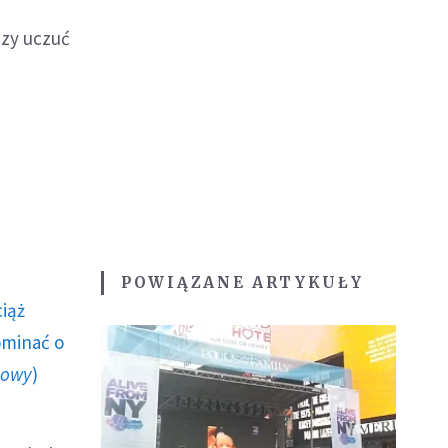
azy uczuć
POWIĄZANE ARTYKUŁY
ciąż
ominać o
howy
)