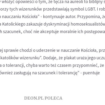
 włożyć opowieści o tym, że tęcza na aureoli to biblijny
torzy tych wizerunków przedstawiają symbol LGBT. I rob
 nauczaniu Kościoła" - kontynuuje autor. Przypomina, ż
a Katolickiego zakazuje dyskryminacji homoseksualistów
h szacunek, choć nie akceptuje moralnie ich postępowa
j sprawie chodzi o uderzenie w nauczanie Kościoła, prz
 katolików wizerunku". Dodaje, że plakat uraża jego uczu
a o tolerancji, chyba warto też czasem przypomnieć, że
również zasługują na szacunek i tolerancję" - puentuje
DEON.PL POLECA