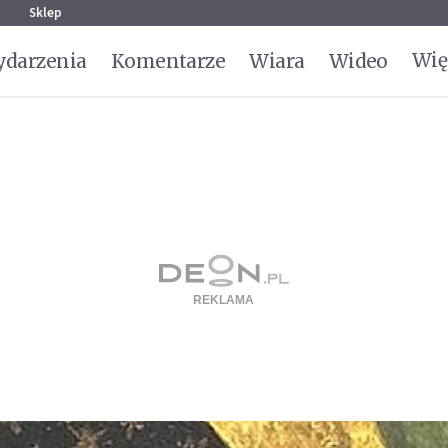
g
Sklep
Wię
darzenia
Komentarze
Wiara
Wideo