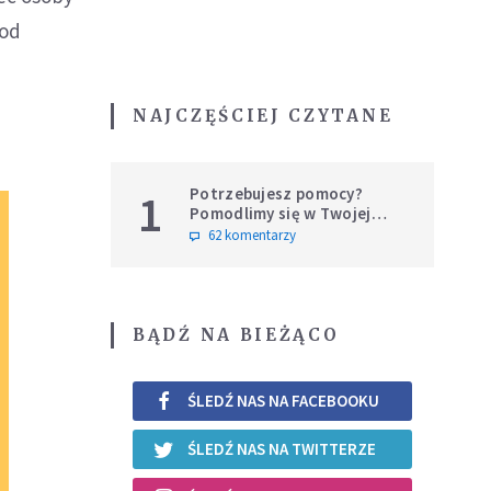
 od
NAJCZĘŚCIEJ CZYTANE
Potrzebujesz pomocy?
1
Pomodlimy się w Twojej
intencji
62 komentarzy
BĄDŹ NA BIEŻĄCO
ŚLEDŹ NAS NA FACEBOOKU
ŚLEDŹ NAS NA TWITTERZE