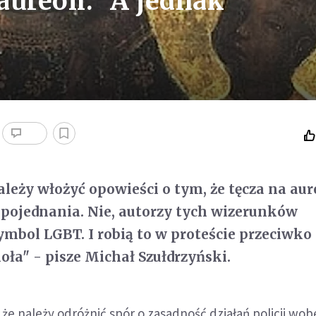
ureoli: "A jednak
leży włożyć opowieści o tym, że tęcza na aure
 pojednania. Nie, autorzy tych wizerunków
ymbol LGBT. I robią to w proteście przeciwko
oła" - pisze Michał Szułdrzyński.
że należy odróżnić spór o zasadność działań policji wo