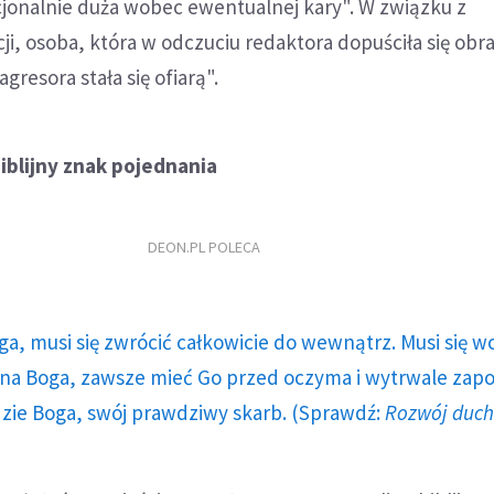
jonalnie duża wobec ewentualnej kary". W związku z
cji, osoba, która w odczuciu redaktora dopuściła się obr
agresora stała się ofiarą".
iblijny znak pojednania
DEON.PL POLECA
ga, musi się zwrócić całkowicie do wewnątrz. Musi się w
a Boga, zawsze mieć Go przed oczyma i wytrwale zap
dzie Boga, swój prawdziwy skarb. (Sprawdź:
Rozwój duc