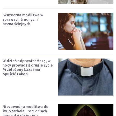
Skuteczna modlitwa w
sprawach trudnych i
beznadziejnych
W dzień odprawiał Mszę, w
nocy prowadził drugie życie.
Przełożony kazał mu
opuścić zakon
Niezawodna modlitwa do
św. Szarbela. Po 9 dniach
mogą dziać się cuda