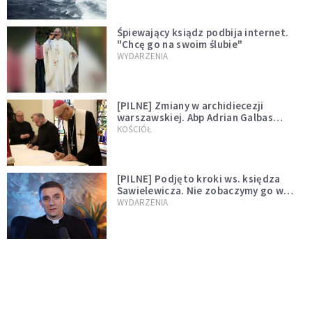
Śpiewający ksiądz podbija internet.
"Chcę go na swoim ślubie"
WYDARZENIA
[PILNE] Zmiany w archidiecezji
warszawskiej. Abp Adrian Galbas
wręczył dekrety nowym proboszczom
KOŚCIÓŁ
[PILNE] Podjęto kroki ws. księdza
Sawielewicza. Nie zobaczymy go w
mediach
WYDARZENIA