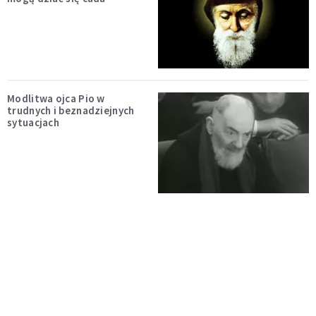
Modlitwa ojca Pio w
trudnych i beznadziejnych
sytuacjach