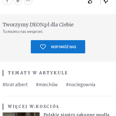
Tworzymy DEON.pl dla Ciebie
Tu możesz nas wesprzeć.
WSPOMÓŻ NAS
TEMATY W ARTYKULE
#brat albert
#miechów
#noclegownia
WIĘCEJ W:
KOŚCIÓŁ
Polskie siostry zakonne modlą