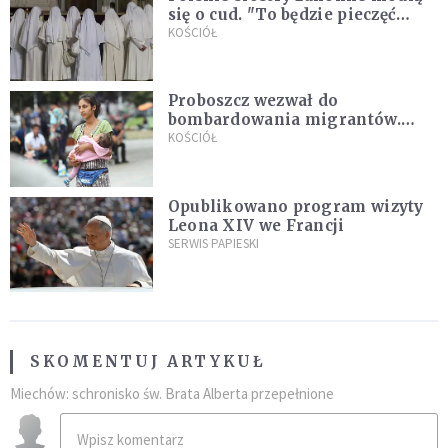
się o cud. "To będzie pieczęć
Pana Boga dla naszej wiary"
KOŚCIÓŁ
Proboszcz wezwał do
bombardowania migrantów.
"Masowy ogień przeciwko
KOŚCIÓŁ
najeźdźcom!"
Opublikowano program wizyty
Leona XIV we Francji
SERWIS PAPIESKI
SKOMENTUJ ARTYKUŁ
Miechów: schronisko św. Brata Alberta przepełnione