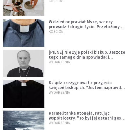
KOŚCIÓŁ
W dzień odprawiał Mszę, w nocy
prowadził drugie życie. Przełożony
kazał mu opuścić zakon
KOŚCIÓŁ
[PILNE] Nie żyje polski biskup. Jeszcze
tego samego dnia spowiadał i
sprawował Mszę świętą
WYDARZENIA
Ksiądz zrezygnował z przyjęcia
święceń biskupich. "Jestem naprawdę
niegodny"
WYDARZENIA
Karmelitanka utonęła, ratując
współsiostry. "To był jej ostatni gest
miłości"
WYDARZENIA