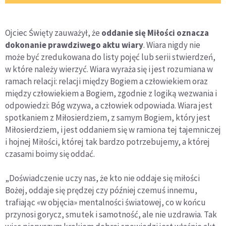
Ojciec Święty zauważył, że
oddanie się Miłości oznacza
dokonanie prawdziwego aktu wiary
. Wiara nigdy nie
może być zredukowana do listy pojęć lub serii stwierdzeń,
w które należy wierzyć. Wiara wyraża się i jest rozumiana w
ramach relacji: relacji między Bogiem a człowiekiem oraz
między człowiekiem a Bogiem, zgodnie z logiką wezwania i
odpowiedzi: Bóg wzywa, a człowiek odpowiada. Wiara jest
spotkaniem z Miłosierdziem, z samym Bogiem, który jest
Miłosierdziem, i jest oddaniem się w ramiona tej tajemniczej
i hojnej Miłości, której tak bardzo potrzebujemy, a której
czasami boimy się oddać.
„Doświadczenie uczy nas, że kto nie oddaje się miłości
Bożej, oddaje się prędzej czy później czemuś innemu,
trafiając «w objęcia» mentalności światowej, co w końcu
przynosi gorycz, smutek i samotność, ale nie uzdrawia. Tak