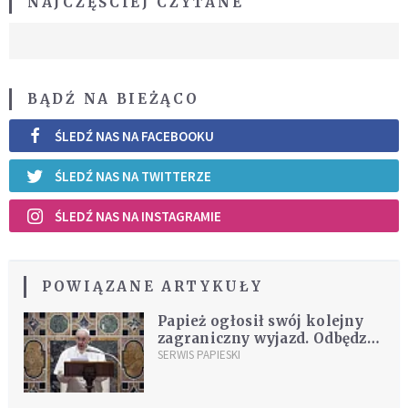
NAJCZĘŚCIEJ CZYTANE
BĄDŹ NA BIEŻĄCO
ŚLEDŹ NAS NA FACEBOOKU
ŚLEDŹ NAS NA TWITTERZE
ŚLEDŹ NAS NA INSTAGRAMIE
POWIĄZANE ARTYKUŁY
Papież ogłosił swój kolejny
zagraniczny wyjazd. Odbędzie
się we wrześniu
SERWIS PAPIESKI