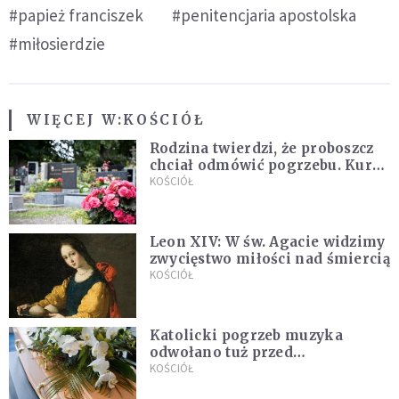
#papież franciszek
#penitencjaria apostolska
#miłosierdzie
WIĘCEJ W:
KOŚCIÓŁ
Rodzina twierdzi, że proboszcz
chciał odmówić pogrzebu. Kuria
zapowiada wyjaśnienia
KOŚCIÓŁ
Leon XIV: W św. Agacie widzimy
zwycięstwo miłości nad śmiercią
KOŚCIÓŁ
Katolicki pogrzeb muzyka
odwołano tuż przed
uroczystością. Powodem była
KOŚCIÓŁ
przynależność do masonerii