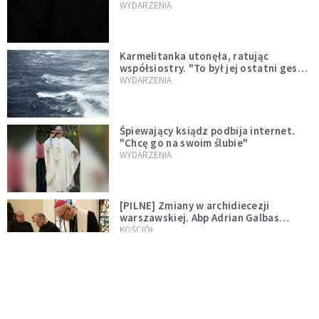
niegodny"
WYDARZENIA
Karmelitanka utonęła, ratując
współsiostry. "To był jej ostatni gest
miłości"
WYDARZENIA
Śpiewający ksiądz podbija internet.
"Chcę go na swoim ślubie"
WYDARZENIA
[PILNE] Zmiany w archidiecezji
warszawskiej. Abp Adrian Galbas
wręczył dekrety nowym proboszczom
KOŚCIÓŁ
[PILNE] Podjęto kroki ws. księdza
Sawielewicza. Nie zobaczymy go w
mediach
WYDARZENIA