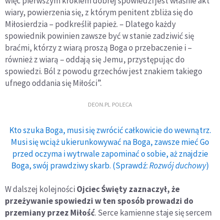
więc pierwszym krokiem dobrej spowiedzi jest właśnie akt
wiary, powierzenia się, z którym penitent zbliża się do
Miłosierdzia – podkreślił papież. – Dlatego każdy
spowiednik powinien zawsze być w stanie zadziwić się
braćmi, którzy z wiarą proszą Boga o przebaczenie i –
również z wiarą – oddają się Jemu, przystępując do
spowiedzi. Ból z powodu grzechów jest znakiem takiego
ufnego oddania się Miłości”.
DEON.PL POLECA
Kto szuka Boga, musi się zwrócić całkowicie do wewnątrz.
Musi się wciąż ukierunkowywać na Boga, zawsze mieć Go
przed oczyma i wytrwale zapominać o sobie, aż znajdzie
Boga, swój prawdziwy skarb. (Sprawdź:
Rozwój duchowy
)
W dalszej kolejności
Ojciec Święty zaznaczył, że
przeżywanie spowiedzi w ten sposób prowadzi do
przemiany przez Miłość
. Serce kamienne staje się sercem