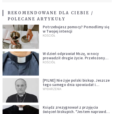
REKOMENDOWANE DLA CIEBIE /
POLECANE ARTYKUŁY
Potrzebujesz pomocy? Pomodlimy się
w Twojej intencji
KOŚCIÓŁ
W dzień odprawiał Mszę, w nocy
prowadził drugie życie. Przełożony
kazał mu opuścić zakon
KOŚCIÓŁ
[PILNE] Nie żyje polski biskup. Jeszcze
tego samego dnia spowiadał i
sprawował Mszę świętą
WYDARZENIA
Ksiądz zrezygnował z przyjęcia
święceń biskupich. "Jestem naprawdę