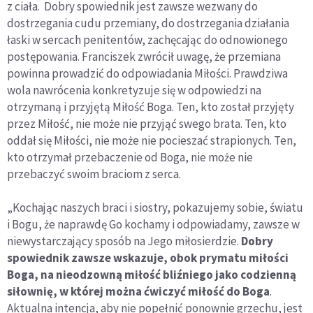
z ciała. Dobry spowiednik jest zawsze wezwany do
dostrzegania cudu przemiany, do dostrzegania działania
łaski w sercach penitentów, zachęcając do odnowionego
postępowania. Franciszek zwrócił uwagę, że przemiana
powinna prowadzić do odpowiadania Miłości. Prawdziwa
wola nawrócenia konkretyzuje się w odpowiedzi na
otrzymaną i przyjętą Miłość Boga. Ten, kto został przyjęty
przez Miłość, nie może nie przyjąć swego brata. Ten, kto
oddał się Miłości, nie może nie pocieszać strapionych. Ten,
kto otrzymał przebaczenie od Boga, nie może nie
przebaczyć swoim braciom z serca.
„Kochając naszych braci i siostry, pokazujemy sobie, światu
i Bogu, że naprawdę Go kochamy i odpowiadamy, zawsze w
niewystarczający sposób na Jego miłosierdzie.
Dobry
spowiednik zawsze wskazuje, obok prymatu miłości
Boga, na nieodzowną miłość bliźniego jako codzienną
siłownię, w której można ćwiczyć miłość do Boga
.
Aktualna intencja, aby nie popełnić ponownie grzechu, jest