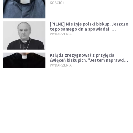
kazał mu opuścić zakon
KOŚCIÓŁ
[PILNE] Nie żyje polski biskup. Jeszcze
tego samego dnia spowiadał i
sprawował Mszę świętą
WYDARZENIA
Ksiądz zrezygnował z przyjęcia
święceń biskupich. "Jestem naprawdę
niegodny"
WYDARZENIA
Karmelitanka utonęła, ratując
współsiostry. "To był jej ostatni gest
miłości"
WYDARZENIA
Śpiewający ksiądz podbija internet.
"Chcę go na swoim ślubie"
WYDARZENIA