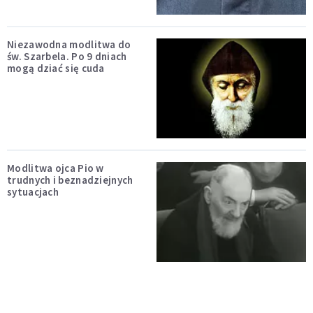
Niezawodna modlitwa do
św. Szarbela. Po 9 dniach
mogą dziać się cuda
Modlitwa ojca Pio w
trudnych i beznadziejnych
sytuacjach