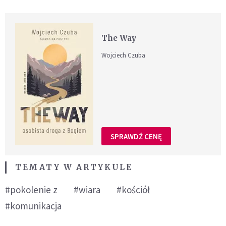
The Way
Wojciech Czuba
SPRAWDŹ CENĘ
TEMATY W ARTYKULE
#pokolenie z
#wiara
#kościół
#komunikacja