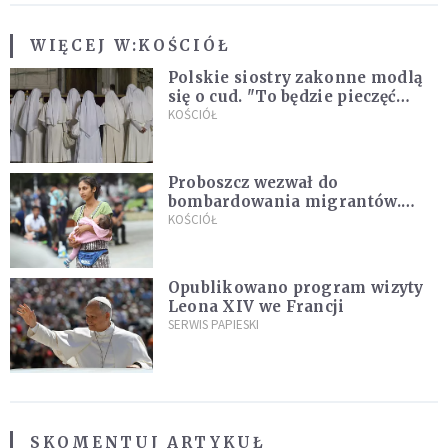
WIĘCEJ W:
KOŚCIÓŁ
Polskie siostry zakonne modlą
się o cud. "To będzie pieczęć
Pana Boga dla naszej wiary"
KOŚCIÓŁ
Proboszcz wezwał do
bombardowania migrantów.
"Masowy ogień przeciwko
KOŚCIÓŁ
najeźdźcom!"
Opublikowano program wizyty
Leona XIV we Francji
SERWIS PAPIESKI
SKOMENTUJ ARTYKUŁ