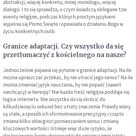
abstrakcji, więcej konkretu; mniej monologu, więcej
dialogu. I to się sprawdza, o czym świadczą oblegane tzw.
eventy religijne, podczas których prostym językiem
wyjaśnia się Pismo Święte i opowiada o działaniu Boga w
życiu konkretnych osób.
Granice adaptacji. Czy wszystko da się
przetłumaczyć z kościelnego na nasze?
Jednocześnie pojawia się pytanie o granice adaptacji. Na ile
można upraszczać przekaz, by nie utracić jego sensu? Na ile
można zmieniać język nauczania, by nie popaść (nawet
niechcący) w herezję? Nie każda treść religijna poddaje się
logice internetu. Nie wszystko da się skrócić do
kilkudziesięciu sekund bez utraty znaczenia. Prawdy wiary
są stałe, a sposób ich sformułowania precyzyjny i często
zmiana kilku słów grozi pomieszaniem sensu i zmianą
kluczowych wartości. Istnieje więc duże ryzyko, że
dostosowanie formy doprowadzi do zmiany samej istoty