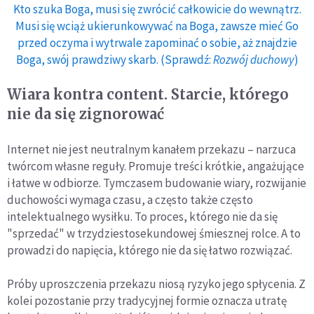
Kto szuka Boga, musi się zwrócić całkowicie do wewnątrz.
Musi się wciąż ukierunkowywać na Boga, zawsze mieć Go
przed oczyma i wytrwale zapominać o sobie, aż znajdzie
Boga, swój prawdziwy skarb. (Sprawdź:
Rozwój duchowy
)
Wiara kontra content. Starcie, którego
nie da się zignorować
Internet nie jest neutralnym kanałem przekazu – narzuca
twórcom własne reguły. Promuje treści krótkie, angażujące
i łatwe w odbiorze. Tymczasem budowanie wiary, rozwijanie
duchowości wymaga czasu, a często także często
intelektualnego wysiłku. To proces, którego nie da się
"sprzedać" w trzydziestosekundowej śmiesznej rolce. A to
prowadzi do napięcia, którego nie da się łatwo rozwiązać.
Próby uproszczenia przekazu niosą ryzyko jego spłycenia. Z
kolei pozostanie przy tradycyjnej formie oznacza utratę