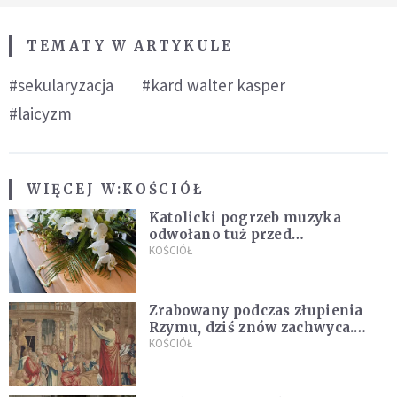
TEMATY W ARTYKULE
#sekularyzacja
#kard walter kasper
#laicyzm
WIĘCEJ W:
KOŚCIÓŁ
Katolicki pogrzeb muzyka
odwołano tuż przed
uroczystością. Powodem była
KOŚCIÓŁ
przynależność do masonerii
Zrabowany podczas złupienia
Rzymu, dziś znów zachwyca.
Wyjątkowy arras w Castel
KOŚCIÓŁ
Gandolfo