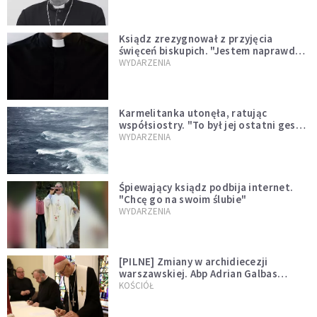
Ksiądz zrezygnował z przyjęcia
święceń biskupich. "Jestem naprawdę
niegodny"
WYDARZENIA
Karmelitanka utonęła, ratując
współsiostry. "To był jej ostatni gest
miłości"
WYDARZENIA
Śpiewający ksiądz podbija internet.
"Chcę go na swoim ślubie"
WYDARZENIA
[PILNE] Zmiany w archidiecezji
warszawskiej. Abp Adrian Galbas
wręczył dekrety nowym proboszczom
KOŚCIÓŁ