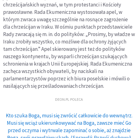
chrześcijańskich wyznań, w tym protestanci i Kościoły
prawosławne. Rada Ekumeniczna wystosowała apel, w
którym zwraca uwagę szczególnie na rosnące zagrożenie
dla chrześcijan w Iraku. W ośmiu punktach przedstawiciele
Rady zwracają się m. in. do polityków: „Prosimy, by władze w
Iraku zrobiły wszystko, co możliwe dla ochrony żyjących
tam chrześcijan.” Apel skierowany jest też do polityków
naszego kontynentu, by wsparli chrześcijan szukających
schronienia w krajach Unii Europejskiej. Rada Ekumeniczna
zachęca wszystkich obywateli, by naciskali na
parlamentarzystów poprzez ich biura poselskie i mówili o
nasilających się prześladowaniach chrześcijan.
DEON.PL POLECA
Kto szuka Boga, musi się zwrócić całkowicie do wewnątrz.
Musi się wciąż ukierunkowywać na Boga, zawsze mieć Go
przed oczyma i wytrwale zapominać o sobie, aż znajdzie
Boga, swój prawdziwy skarb. (Sprawdź:
Rozwój duchowy
)