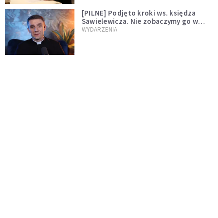
[PILNE] Podjęto kroki ws. księdza
Sawielewicza. Nie zobaczymy go w
mediach
WYDARZENIA