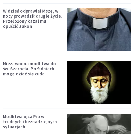
W dzień odprawiał Mszę, w
nocy prowadził drugie życie.
Przełożony kazał mu
opuścić zakon
Niezawodna modlitwa do
św. Szarbela. Po 9 dniach
mogą dziać się cuda
Modlitwa ojca Pio w
trudnych i beznadziejnych
sytuacjach