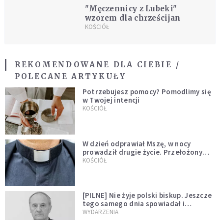
"Męczennicy z Lubeki"
wzorem dla chrześcijan
KOŚCIÓŁ
REKOMENDOWANE DLA CIEBIE /
POLECANE ARTYKUŁY
Potrzebujesz pomocy? Pomodlimy się
w Twojej intencji
KOŚCIÓŁ
W dzień odprawiał Mszę, w nocy
prowadził drugie życie. Przełożony
kazał mu opuścić zakon
KOŚCIÓŁ
[PILNE] Nie żyje polski biskup. Jeszcze
tego samego dnia spowiadał i
sprawował Mszę świętą
WYDARZENIA