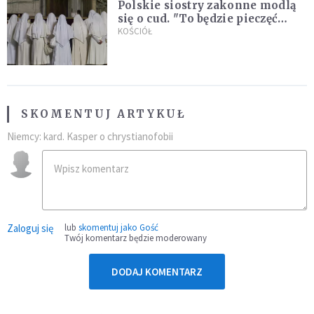
Polskie siostry zakonne modlą
się o cud. "To będzie pieczęć
Pana Boga dla naszej wiary"
KOŚCIÓŁ
SKOMENTUJ ARTYKUŁ
Niemcy: kard. Kasper o chrystianofobii
Zaloguj się
lub
skomentuj jako Gość
Twój komentarz będzie moderowany
DODAJ KOMENTARZ