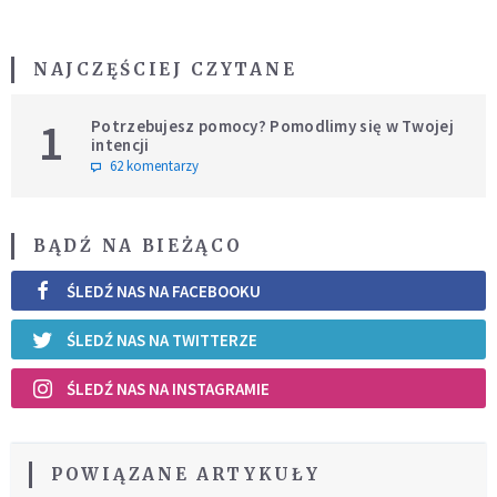
NAJCZĘŚCIEJ CZYTANE
1
Potrzebujesz pomocy? Pomodlimy się w Twojej
intencji
62 komentarzy
BĄDŹ NA BIEŻĄCO
ŚLEDŹ NAS NA FACEBOOKU
ŚLEDŹ NAS NA TWITTERZE
ŚLEDŹ NAS NA INSTAGRAMIE
POWIĄZANE ARTYKUŁY