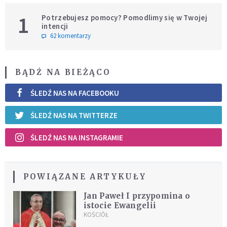
1
Potrzebujesz pomocy? Pomodlimy się w Twojej
intencji
62 komentarzy
BĄDŹ NA BIEŻĄCO
ŚLEDŹ NAS NA FACEBOOKU
ŚLEDŹ NAS NA TWITTERZE
ŚLEDŹ NAS NA INSTAGRAMIE
POWIĄZANE ARTYKUŁY
Jan Paweł I przypomina o
istocie Ewangelii
KOŚCIÓŁ