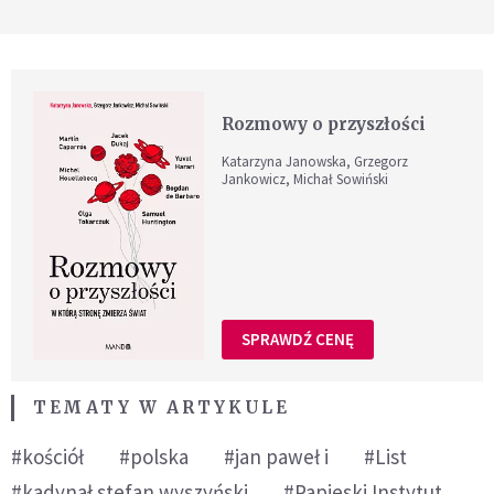
Rozmowy o przyszłości
Katarzyna Janowska, Grzegorz
Jankowicz, Michał Sowiński
SPRAWDŹ CENĘ
TEMATY W ARTYKULE
#kościół
#polska
#jan paweł i
#List
#kadynał stefan wyszyński
#Papieski Instytut