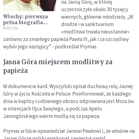
na Jasną Górę, w której
uczestniczyło około 30 tysięcy
wiernych, głównie młodzieży. „W
Włochy: pierwsza
pełna biografia
drodze i w sanktuarium
Albino Lucianiego -
KOŚCIÓŁ
«modlitwa trwała nieustannie»
Jana Pawła I
zarówno za zmarłego papieża Pawła VI, jak i za szczęśliwy
wybór jego następcy” - podkreślał Prymas.
Jasna Góra miejscem modlitwy za
papieża
W dokumencie kard. Wyszyński opisał duchową rolę Jasnej
Góry w życiu Kościoła w Polsce. Poinformował, że każdego
dnia w kaplicy cudownego obrazu odprawiana jest Msza św.
w intencjach Ojca Świętego, a podczas Apelu
Jasnogórskiego wierni modlą się za papieża.
Prymas w liście opowiedział Janowi Pawłowi I, że właśnie na
Jasnej Górze polski episkopat zawierzył naród