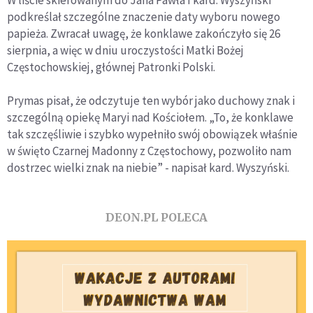
W liście skierowanym do Jana Pawła I kard. Wyszyński
podkreślał szczególne znaczenie daty wyboru nowego
papieża. Zwracał uwagę, że konklawe zakończyło się 26
sierpnia, a więc w dniu uroczystości Matki Bożej
Częstochowskiej, głównej Patronki Polski.
Prymas pisał, że odczytuje ten wybór jako duchowy znak i
szczególną opiekę Maryi nad Kościołem. „To, że konklawe
tak szczęśliwie i szybko wypełniło swój obowiązek właśnie
w święto Czarnej Madonny z Częstochowy, pozwoliło nam
dostrzec wielki znak na niebie” - napisał kard. Wyszyński.
DEON.PL POLECA