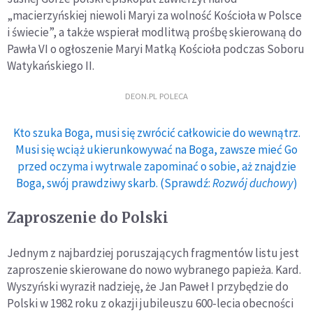
„macierzyńskiej niewoli Maryi za wolność Kościoła w Polsce
i świecie”, a także wspierał modlitwą prośbę skierowaną do
Pawła VI o ogłoszenie Maryi Matką Kościoła podczas Soboru
Watykańskiego II.
DEON.PL POLECA
Kto szuka Boga, musi się zwrócić całkowicie do wewnątrz.
Musi się wciąż ukierunkowywać na Boga, zawsze mieć Go
przed oczyma i wytrwale zapominać o sobie, aż znajdzie
Boga, swój prawdziwy skarb. (Sprawdź:
Rozwój duchowy
)
Zaproszenie do Polski
Jednym z najbardziej poruszających fragmentów listu jest
zaproszenie skierowane do nowo wybranego papieża. Kard.
Wyszyński wyraził nadzieję, że Jan Paweł I przybędzie do
Polski w 1982 roku z okazji jubileuszu 600-lecia obecności