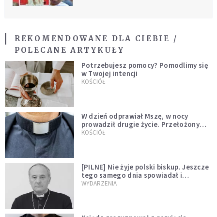
REKOMENDOWANE DLA CIEBIE /
POLECANE ARTYKUŁY
Potrzebujesz pomocy? Pomodlimy się
w Twojej intencji
KOŚCIÓŁ
W dzień odprawiał Mszę, w nocy
prowadził drugie życie. Przełożony
kazał mu opuścić zakon
KOŚCIÓŁ
[PILNE] Nie żyje polski biskup. Jeszcze
tego samego dnia spowiadał i
sprawował Mszę świętą
WYDARZENIA