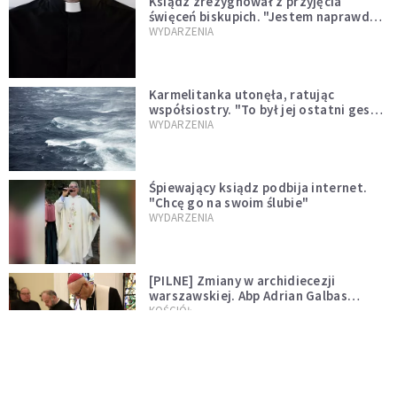
Ksiądz zrezygnował z przyjęcia
święceń biskupich. "Jestem naprawdę
niegodny"
WYDARZENIA
Karmelitanka utonęła, ratując
współsiostry. "To był jej ostatni gest
miłości"
WYDARZENIA
Śpiewający ksiądz podbija internet.
"Chcę go na swoim ślubie"
WYDARZENIA
[PILNE] Zmiany w archidiecezji
warszawskiej. Abp Adrian Galbas
wręczył dekrety nowym proboszczom
KOŚCIÓŁ
[PILNE] Podjęto kroki ws. księdza
Sawielewicza. Nie zobaczymy go w