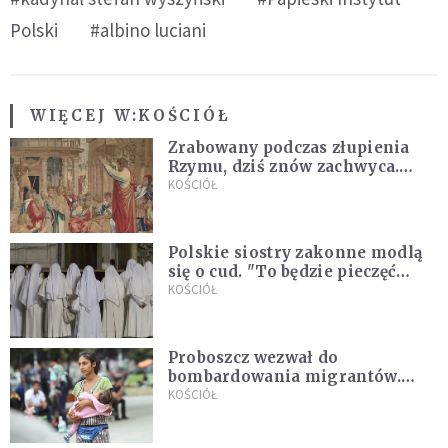
Polski
#albino luciani
WIĘCEJ W:
KOŚCIÓŁ
Zrabowany podczas złupienia
Rzymu, dziś znów zachwyca.
Wyjątkowy arras w Castel
KOŚCIÓŁ
Gandolfo
Polskie siostry zakonne modlą
się o cud. "To będzie pieczęć
Pana Boga dla naszej wiary"
KOŚCIÓŁ
Proboszcz wezwał do
bombardowania migrantów.
"Masowy ogień przeciwko
KOŚCIÓŁ
najeźdźcom!"