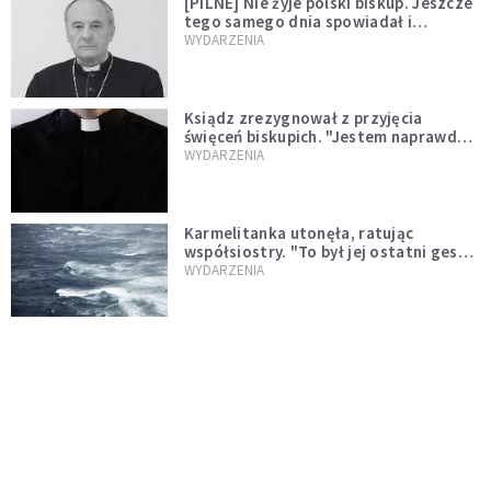
[PILNE] Nie żyje polski biskup. Jeszcze
tego samego dnia spowiadał i
sprawował Mszę świętą
WYDARZENIA
Ksiądz zrezygnował z przyjęcia
święceń biskupich. "Jestem naprawdę
niegodny"
WYDARZENIA
Karmelitanka utonęła, ratując
współsiostry. "To był jej ostatni gest
miłości"
WYDARZENIA
Śpiewający ksiądz podbija internet.
"Chcę go na swoim ślubie"
WYDARZENIA
[PILNE] Zmiany w archidiecezji
warszawskiej. Abp Adrian Galbas