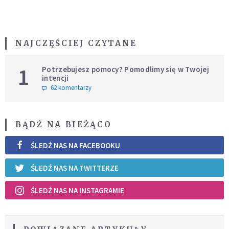
NAJCZĘŚCIEJ CZYTANE
1
Potrzebujesz pomocy? Pomodlimy się w Twojej
intencji
62 komentarzy
BĄDŹ NA BIEŻĄCO
ŚLEDŹ NAS NA FACEBOOKU
ŚLEDŹ NAS NA TWITTERZE
ŚLEDŹ NAS NA INSTAGRAMIE