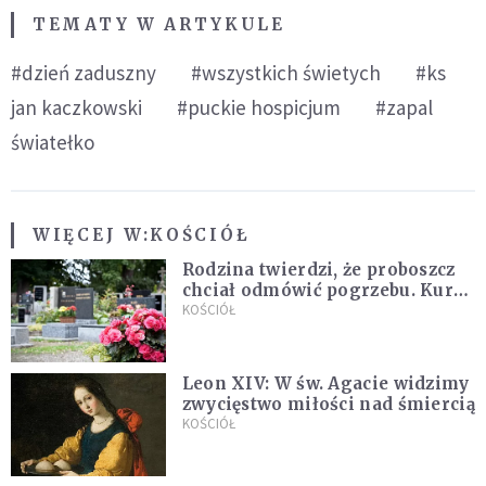
TEMATY W ARTYKULE
#dzień zaduszny
#wszystkich świetych
#ks
jan kaczkowski
#puckie hospicjum
#zapal
światełko
WIĘCEJ W:
KOŚCIÓŁ
Rodzina twierdzi, że proboszcz
chciał odmówić pogrzebu. Kuria
zapowiada wyjaśnienia
KOŚCIÓŁ
Leon XIV: W św. Agacie widzimy
zwycięstwo miłości nad śmiercią
KOŚCIÓŁ