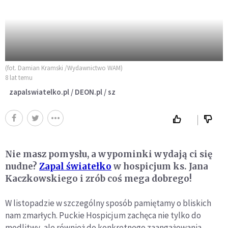
(fot. Damian Kramski /Wydawnictwo WAM)
8 lat temu
zapalswiatelko.pl / DEON.pl / sz
Nie masz pomysłu, a wypominki wydają ci się
nudne?
Zapal światełko
w hospicjum ks. Jana
Kaczkowskiego i zrób coś mega dobrego!
W listopadzie w szczególny sposób pamiętamy o bliskich
nam zmarłych. Puckie Hospicjum zachęca nie tylko do
modlitwy, ale również do konkretnego zaangażowania.