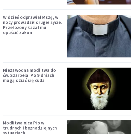
W dzień odprawiał Mszę, w
nocy prowadził drugie życie.
Przełożony kazał mu
opuścić zakon
Niezawodna modlitwa do
św. Szarbela. Po 9 dniach
mogą dziać się cuda
Modlitwa ojca Pio w
trudnych i beznadziejnych
sytuacjach