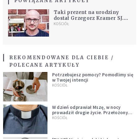
POWIĄZANE ARTYKUŁY
Taki prezent na urodziny
dostał Grzegorz Kramer SJ.
"Ze wzruszenia lecą mi łzy"
KOŚCIÓŁ
REKOMENDOWANE DLA CIEBIE /
POLECANE ARTYKUŁY
Potrzebujesz pomocy? Pomodlimy się
w Twojej intencji
KOŚCIÓŁ
W dzień odprawiał Mszę, w nocy
prowadził drugie życie. Przełożony
kazał mu opuścić zakon
KOŚCIÓŁ