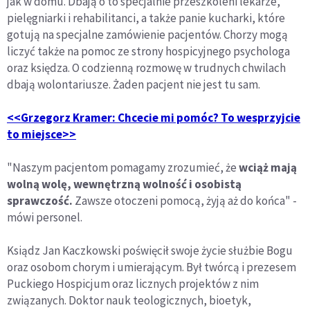
jak w domu. Dbają o to specjalnie przeszkoleni lekarze,
pielęgniarki i rehabilitanci, a także panie kucharki, które
gotują na specjalne zamówienie pacjentów. Chorzy mogą
liczyć także na pomoc ze strony hospicyjnego psychologa
oraz księdza. O codzienną rozmowę w trudnych chwilach
dbają wolontariusze. Żaden pacjent nie jest tu sam.
<<Grzegorz Kramer: Chcecie mi pomóc? To wesprzyjcie
to miejsce>>
"Naszym pacjentom pomagamy zrozumieć, że
wciąż mają
wolną wolę, wewnętrzną wolność i osobistą
sprawczość.
Zawsze otoczeni pomocą, żyją aż do końca" -
mówi personel.
Ksiądz Jan Kaczkowski poświęcił swoje życie służbie Bogu
oraz osobom chorym i umierającym. Był twórcą i prezesem
Puckiego Hospicjum oraz licznych projektów z nim
związanych. Doktor nauk teologicznych, bioetyk,