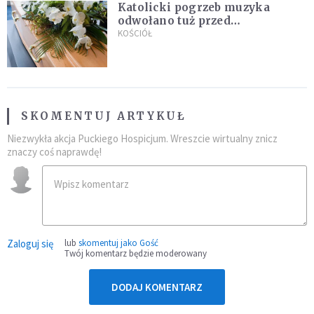
Katolicki pogrzeb muzyka
odwołano tuż przed
uroczystością. Powodem była
KOŚCIÓŁ
przynależność do masonerii
SKOMENTUJ ARTYKUŁ
Niezwykła akcja Puckiego Hospicjum. Wreszcie wirtualny znicz
znaczy coś naprawdę!
Zaloguj się
lub
skomentuj jako Gość
Twój komentarz będzie moderowany
DODAJ KOMENTARZ