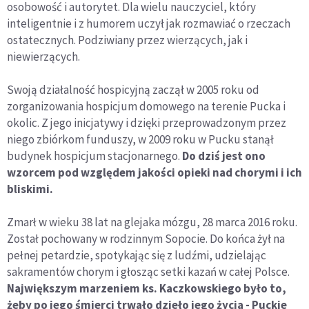
osobowość i autorytet. Dla wielu nauczyciel, który
inteligentnie i z humorem uczył jak rozmawiać o rzeczach
ostatecznych. Podziwiany przez wierzących, jak i
niewierzących.
Swoją działalność hospicyjną zaczął w 2005 roku od
zorganizowania hospicjum domowego na terenie Pucka i
okolic. Z jego inicjatywy i dzięki przeprowadzonym przez
niego zbiórkom funduszy, w 2009 roku w Pucku stanął
budynek hospicjum stacjonarnego.
Do dziś jest ono
wzorcem pod względem jakości opieki nad chorymi i ich
bliskimi.
Zmarł w wieku 38 lat na glejaka mózgu, 28 marca 2016 roku.
Został pochowany w rodzinnym Sopocie. Do końca żył na
pełnej petardzie, spotykając się z ludźmi, udzielając
sakramentów chorym i głosząc setki kazań w całej Polsce.
Największym marzeniem ks. Kaczkowskiego było to,
żeby po jego śmierci trwało dzieło jego życia - Puckie