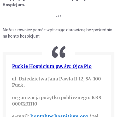
Hospicjum.
***
Możesz również pomóc wpłacając darowiznę bezpośrednio
na konto hospicjum:
Puckie Hospicjum pw. św. Ojca Pio
ul. Dziedzictwa Jana Pawła II 12, 84-100
Puck,
organizacja pożytku publicznego:
KRS
0000231110
e-mail:
kontakt@hospitium.org
/ tel.